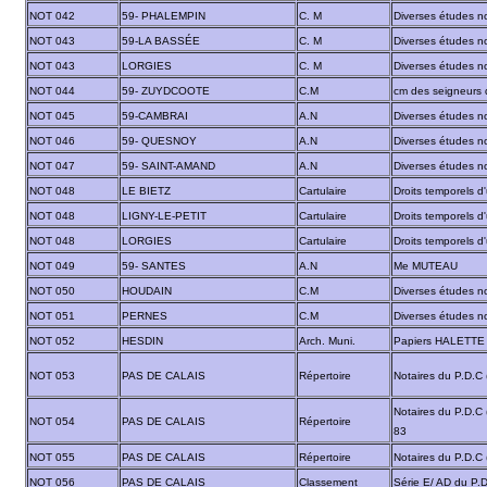
NOT 042
59- PHALEMPIN
C. M
Diverses études no
NOT 043
59-LA BASSÉE
C. M
Diverses études no
NOT 043
LORGIES
C. M
Diverses études no
NOT 044
59- ZUYDCOOTE
C.M
cm des seigneurs
NOT 045
59-CAMBRAI
A.N
Diverses études no
NOT 046
59- QUESNOY
A.N
Diverses études no
NOT 047
59- SAINT-AMAND
A.N
Diverses études no
NOT 048
LE BIETZ
Cartulaire
Droits temporels 
NOT 048
LIGNY-LE-PETIT
Cartulaire
Droits temporels 
NOT 048
LORGIES
Cartulaire
Droits temporels 
NOT 049
59- SANTES
A.N
Me MUTEAU
NOT 050
HOUDAIN
C.M
Diverses études no
NOT 051
PERNES
C.M
Diverses études no
NOT 052
HESDIN
Arch. Muni.
Papiers HALETTE
NOT 053
PAS DE CALAIS
Répertoire
Notaires du P.D.C
Notaires du P.D.C
NOT 054
PAS DE CALAIS
Répertoire
83
NOT 055
PAS DE CALAIS
Répertoire
Notaires du P.D.C
NOT 056
PAS DE CALAIS
Classement
Série E/ AD du P.