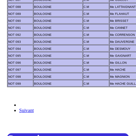
NOT 088
BOULOGNE
C.M
Me LATTAIGNANT
NOT 089
BOULOGNE
C.M
Me FLAHAUT
NOT 090
BOULOGNE
C.M
Me BRISSET
NOT 091
BOULOGNE
C.M
Me CANNET
NOT 092
BOULOGNE
C.M
Me CORRENSON
NOT 093
BOULOGNE
C.M
Me DAUVERGNE
NOT 094
BOULOGNE
C.M
Me DESMOUY
NOT 095
BOULOGNE
C.M
Me GAIGNART
NOT 096
BOULOGNE
C.M
Me GILLON
NOT 097
BOULOGNE
C.M
Me HACHE
NOT 098
BOULOGNE
C.M
Me MAGNION
NOT 099
BOULOGNE
C.M
Me HACHE GUIL
Suivant