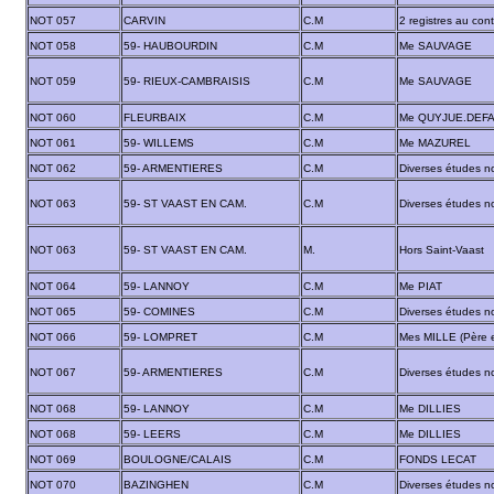
NOT 057
CARVIN
C.M
2 registres au con
NOT 058
59- HAUBOURDIN
C.M
Me SAUVAGE
NOT 059
59- RIEUX-CAMBRAISIS
C.M
Me SAUVAGE
NOT 060
FLEURBAIX
C.M
Me QUYJUE.DEF
NOT 061
59- WILLEMS
C.M
Me MAZUREL
NOT 062
59- ARMENTIERES
C.M
Diverses études no
NOT 063
59- ST VAAST EN CAM.
C.M
Diverses études no
NOT 063
59- ST VAAST EN CAM.
M.
Hors Saint-Vaast
NOT 064
59- LANNOY
C.M
Me PIAT
NOT 065
59- COMINES
C.M
Diverses études no
NOT 066
59- LOMPRET
C.M
Mes MILLE (Père et
NOT 067
59- ARMENTIERES
C.M
Diverses études no
NOT 068
59- LANNOY
C.M
Me DILLIES
NOT 068
59- LEERS
C.M
Me DILLIES
NOT 069
BOULOGNE/CALAIS
C.M
FONDS LECAT
NOT 070
BAZINGHEN
C.M
Diverses études no