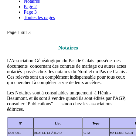
Notaires
Page 2
Page 3
Toutes les pages
Page 1 sur 3
Notaires
L'Association Généalogique du Pas de Calais possède des
documents concernant des contrats de mariage ou autres actes
notariés passés chez les notaires du Nord et du Pas de Calais .
Ces relevés sont un complément indispensable pour tous ceux
qui cherchent à compléter la vie de leurs
ancêtres
.
Les Notaires sont à consultables uniquement à Hénin-
Beaumont, et ils sont à vendre quand ils sont édités par l'AGP,
consulter "Publications" sinon chez les associations
éditrices.
N°
Lieu
Type
NOT 001
AUXI-LE-CHÂTEAU
C. M
Me LEMERCIER