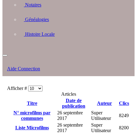
Notaires
Généalogies
Histoire Locale
Aide Connection
Afficher #
Articles
Date de
Titre
Auteur
Clics
publication
N° microfilms par
26 septembre
Super
8249
communes
2017
Utilisateur
26 septembre
Super
Liste Microfilms
8200
2017
Utilisateur