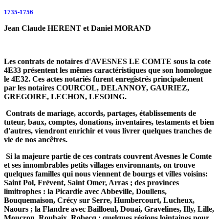
1735-1756
Jean Claude HERENT
et Daniel MORAND
Les contrats de notaires d'AVESNES LE COMTE sous la cote
4E33 présentent les mêmes caractéristiques que son homologue
le 4E32. Ces actes notariés furent enregistrés principalement
par les notaires COURCOL, DELANNOY, GAURIEZ,
GREGOIRE, LECHON, LESOING.
Contrats de mariage, accords, partages, établissements de
tuteur, baux, comptes, donations, inventaires, testaments et bien
d'autres, viendront enrichir et vous livrer quelques tranches de
vie de nos ancêtres.
Si la majeure partie de ces contrats couvrent Avesnes le Comte
et ses innombrables petits villages environnants, on trouve
quelques familles qui nous viennent de bourgs et villes voisins:
Saint Pol, Frévent, Saint Omer, Arras ; des provinces
limitrophes : la Picardie avec Abbeville, Doullens,
Bouquemaison, Crécy sur Serre, Humbercourt, Lucheux,
Naours ; la Flandre avec Bailloeul, Douai, Gravelines, Illy, Lille,
Moucron, Roubaix, Robecq ; quelques régions lointaines pour