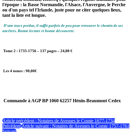
l'époque : la Basse Normandie, l'Alsace, l'Auvergne, le Perche
ou d'un pays tel l'Irlande, juste pour ne citer quelques lieux,
tant la liste est longue.
D'une trace perdue, il suffit parfois de peu pour retrouver le chemin de ses
ancêtres. Bonne lecture et bonne découverte.
Tome 2 : 1735-1756 – 137 pages – 24,00 €
Les 4 tomes : 90,00€
Commande à AGP BP 1060 62257 Hénin-Beaumont Cedex
Article précédent : Notaires de Avesnes le Comte 1677-1734
Précédent
Article suivant : Notaires de Avesnes le Comte 1757-1761
Suivant