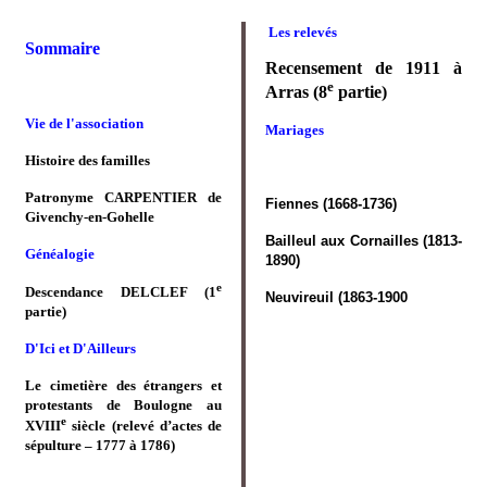
Les relevés
Sommaire
Recensement de 1911 à
e
Arras (8
partie)
Vie de l'association
Mariages
Histoire des familles
Patronyme CARPENTIER de
Fiennes (1668-1736)
Givenchy-en-Gohelle
Bailleul aux Cornailles (1813-
Généalogie
1890)
e
Descendance DELCLEF (1
Neuvireuil (1863-1900
partie)
D'Ici et D'Ailleurs
Le cimetière des étrangers et
protestants de Boulogne au
e
XVIII
siècle (relevé d’actes de
sépulture – 1777 à 1786)