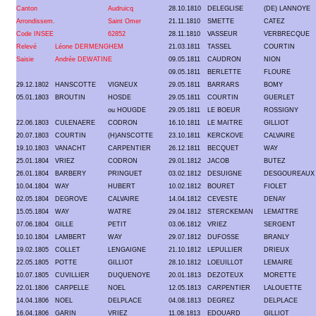
Canton
Audruicq
28.10.1810
DELEGLISE
(DE) LANNOYE
Arrondissem.
Saint Omer
21.11.1810
SMETTE
CATEZ
Code INSEE
62852
28.11.1810
VASSEUR
VERBRECQUE
Relevé
Léone DERMENGHEM
21.03.1811
TASSEL
COURTIN
Saisie
Andrée DEWATINE
09.05.1811
CAUDRON
NION
09.05.1811
BERLETTE
FLOURE
29.12.1802
HANSCOTTE
VIGNEUX
29.05.1811
BARRARS
BOMY
05.01.1803
BROUTIN
HOSDE
29.05.1811
COURTIN
GUERLET
ou HOUGDE
29.05.1811
LE BOEUR
ROSSIGNY
22.06.1803
CULENAERE
CODRON
16.10.1811
LE MAITRE
GILLIOT
20.07.1803
COURTIN
(H)ANSCOTTE
23.10.1811
KERCKOVE
CALVAIRE
19.10.1803
VANACHT
CARPENTIER
26.12.1811
BECQUET
WAY
25.01.1804
VRIEZ
CODRON
29.01.1812
JACOB
BUTEZ
26.01.1804
BARBERY
PRINGUET
03.02.1812
DESUIGNE
DESGOUREAUX
10.04.1804
WAY
HUBERT
10.02.1812
BOURET
FIOLET
02.05.1804
DEGROVE
CALVAIRE
14.04.1812
CEVESTE
DENAY
15.05.1804
WAY
WATRE
29.04.1812
STERCKEMAN
LEMATTRE
07.06.1804
GILLE
PETIT
03.06.1812
VRIEZ
SERGENT
10.10.1804
LAMBERT
WAY
29.07.1812
DUFOSSE
BRANLY
19.02.1805
COLLET
LENGAIGNE
21.10.1812
LEPULLIER
DRIEUX
22.05.1805
POTTE
GILLIOT
28.10.1812
LOEUILLOT
LEMAIRE
10.07.1805
CUVILLIER
DUQUENOYE
20.01.1813
DEZOTEUX
MORETTE
22.01.1806
CARPELLE
NOEL
12.05.1813
CARPENTIER
LALOUETTE
14.04.1806
NOEL
DELPLACE
04.08.1813
DEGREZ
DELPLACE
16.04.1806
GARIN
VRIEZ
11.08.1813
EDOUARD
GILLIOT