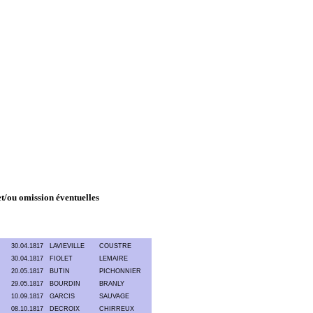
 et/ou omission éventuelles
30.04.1817
LAVIEVILLE
COUSTRE
30.04.1817
FIOLET
LEMAIRE
20.05.1817
BUTIN
PICHONNIER
29.05.1817
BOURDIN
BRANLY
10.09.1817
GARCIS
SAUVAGE
08.10.1817
DECROIX
CHIRREUX