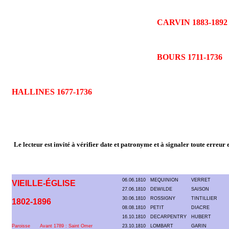
CARVIN 1883-1892
BOURS 1711-1736
HALLINES 1677-1736
Le lecteur est invité à vérifier date et patronyme et à signaler toute erreur
06.06.1810
MEQUINION
VERRET
VIEILLE-ÉGLISE
27.06.1810
DEWILDE
SAISON
30.06.1810
ROSSIGNY
TINTILLIER
1802-1896
08.08.1810
PETIT
DIACRE
16.10.1810
DECARPENTRY
HUBERT
Paroisse
Avant 1789 : Saint Omer
23.10.1810
LOMBART
GARIN