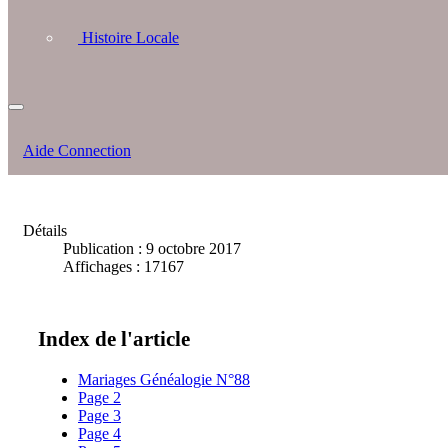
Histoire Locale
Aide Connection
Détails
Publication : 9 octobre 2017
Affichages : 17167
Index de l'article
Mariages Généalogie N°88
Page 2
Page 3
Page 4