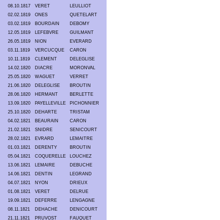
08.10.1817
VERET
LEULLIOT
02.02.1819
ONES
QUETELART
03.02.1819
BOURDAIN
DEBOMY
12.05.1819
LEFEBVRE
GUILMANT
26.05.1819
NION
EVERARD
03.11.1819
VERCUCQUE
CARON
10.11.1819
CLEMENT
DELEGLISE
14.02.1820
DIACRE
MORONVAL
25.05.1820
WAGUET
VERRET
21.06.1820
DELEGLISE
BROUTIN
28.06.1820
HERMANT
BERLETTE
13.09.1820
PAYELLEVILLE
PICHONNIER
25.10.1820
DEHARTE
TRISTAM
04.02.1821
BEAURAIN
CARON
21.02.1821
SNIDRE
SENICOURT
28.02.1821
EVRARD
LEMAITRE
01.03.1821
DERENTY
BROUTIN
05.04.1821
COQUERELLE
LOUCHEZ
13.06.1821
LEMAIRE
DEBUCHE
14.06.1821
DENTIN
LEGRAND
04.07.1821
NYON
DRIEUX
01.08.1821
VERET
DELRUE
19.09.1821
DEFERRE
LENGAGNE
08.11.1821
DEHACHE
DENICOURT
21.11.1821
PRUVOST
FAUQUET