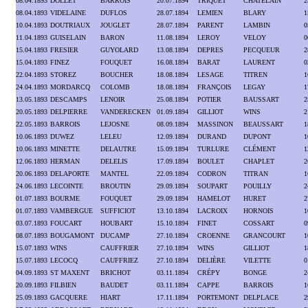
08.04.1893
DOLLET
BARROIS
20.07.1894
TRIQUET
CHATELAIN
2
08.04.1893
VIDELAINE
DUFLOS
28.07.1894
LEMIEN
BLARY
1
10.04.1893
DOUTRIAUX
JOUGLET
28.07.1894
PARENT
LAMBIN
0
11.04.1893
GUISELAIN
BARON
11.08.1894
LEROY
VELOY
0
15.04.1893
FRESIER
GUYOLARD
13.08.1894
DEPRES
PECQUEUR
2
15.04.1893
FINEZ
FOUQUET
16.08.1894
BARAT
LAURENT
0
22.04.1893
STOREZ
BOUCHER
18.08.1894
LESAGE
TITREN
1
24.04.1893
MORDARCQ
COLOMB
18.08.1894
FRANÇOIS
LEGAY
1
13.05.1893
DESCAMPS
LENOIR
25.08.1894
POTIER
BAUSSART
2
20.05.1893
DELPIERRE
VANDERECKEN
01.09.1894
GILLIOT
WINS
2
22.05.1893
BARROIS
LEJOSNE
08.09.1894
MASSINON
BEAUSSART
1
10.06.1893
DUWEZ
LELEU
12.09.1894
DURAND
DUPONT
1
10.06.1893
MINETTE
DELAUTRE
15.09.1894
TURLURE
CLÉMENT
1
12.06.1893
HERMAN
DELELIS
17.09.1894
BOULET
CHAPLET
2
20.06.1893
DELAPORTE
MANTEL
22.09.1894
CODRON
TITRAN
1
24.06.1893
LECOINTE
BROUTIN
29.09.1894
SOUPART
POUILLY
2
01.07.1893
BOURME
FOUQUET
29.09.1894
HAMELOT
HURET
2
01.07.1893
VAMBERGUE
SUFFICIOT
13.10.1894
LACROIX
HORNOIS
1
03.07.1893
FOUCART
HOUBART
15.10.1894
FINET
COSSART
0
08.07.1893
BOUGAMONT
DUCAMP
27.10.1894
CROENNE
GRANCOURT
1
15.07.1893
WINS
CAUFFRIER
27.10.1894
WINS
GILLIOT
1
15.07.1893
LECOCQ
CAUFFRIEZ
27.10.1894
DELIÈRE
VILETTE
0
04.09.1893
ST MAXENT
BRICHOT
03.11.1894
CRÉPY
BONGE
2
20.09.1893
FILBIEN
BAUDET
03.11.1894
CAPPE
BARROIS
1
25.09.1893
GACQUERE
HIART
17.11.1894
PORTEMONT
DELPLACE
2