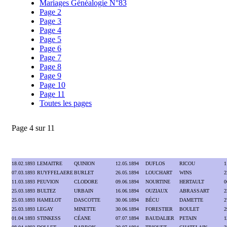
Mariages Généalogie N°83
Page 2
Page 3
Page 4
Page 5
Page 6
Page 7
Page 8
Page 9
Page 10
Page 11
Toutes les pages
Page 4 sur 11
18.02.1893
LEMAITRE
QUINION
12.05.1894
DUFLOS
RICOU
1
07.03.1893
RUYFFELAERE
BURLET
26.05.1894
LOUCHART
WINS
2
11.03.1893
PEUVION
CLODORE
09.06.1894
NOURTINE
HERTAULT
0
25.03.1893
BULTEZ
URBAIN
16.06.1894
OUZIAUX
ABRASSART
2
25.03.1893
HAMELOT
DASCOTTE
30.06.1894
BÉCU
DAMETTE
2
25.03.1893
LEGAY
MINETTE
30.06.1894
FORESTIER
BOULET
2
01.04.1893
STINKESS
CÉANE
07.07.1894
BAUDALIER
PETAIN
1