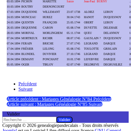
03.03.1894
PICHON
MARETTE
Saisie
Jean-Paul BURNY
.
10.03.1894
BOUTRY
DERNONCOURT
1
17.03.1894
DUQUENNE
WILLEMANT
23.07.1738
ALOIEZ
LEROY
2
24.03.1894
MONCEAU
HUREZ
30.04.1743
HANOT
DUQUESNOY
0
24.03.1894
QUENTIN
FRANÇOIS
25.05.1744
OBERT
LEROY
0
26.03.1894
DEQUENNE
CARON
05.08.1744
DUVETTE
DELEHAIE
0
28.03.1894
MORIVAL
MORLINGHEM
05.11.1744
QUEU
DELANNOY
1
07.04.1894
MORTREUX
RICHIR
08.07.1745
GAUSLAIN ?
DUQUESNOY
2
07.04.1894
FERAIN
BRICHE
27.07.1745
LEGRAND
DARQUE
1
17.04.1894
FRÉSIER
LELONG
05.08.1745
TOULOTTE
GRISLAIN
2
17.04.1894
BLONDEL
DUVIVIER
27.10.1746
LEGRAND
DARQUE
3
28.04.1894
DEMANY
PONCHANT
10.01.1749
LEFEBVRE
DARQUE
0
05.05.1894
OGER
TIRLOY
02.07.1749
DELDREVE
DEGRUSILIEZ
0
Précédent
Suivant
Article précédent : Mariages Généalogie N°84
Précédent
Article suivant : Mariages Généalogie N°85
Suivant
Valider
Valider
Copyright © 2026 genealogiepasdecalais - Tous droits réservés
Joomla!
est un Logiciel Libre diffusé sous licence
GNU General