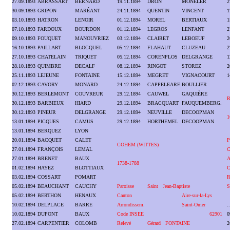
27.09.1893
ABRASSART
BERNARD
19.11.1894
DRON
MONELER
2
30.09.1893
GRIPON
MARÉANT
24.11.1894
QUENTIN
VINCENT
1
03.10.1893
HATRON
LENOIR
01.12.1894
MOREL
BERTIAUX
1
07.10.1893
FARDOUX
BOURDON
01.12.1894
LEGROS
LENFANT
2
09.10.1893
FOUQUET
MANOUVRIEZ
03.12.1894
CLAIRET
LEBOEUF
2
16.10.1893
PAILLART
BLOCQUEL
05.12.1894
FLAHAUT
CLUZEAU
2
27.10.1893
CHATELAIN
TRIQUET
05.12.1894
CORENFLOS
DELGRANGE
1
28.10.1893
QUIMBRE
DECALF
08.12.1894
RINGOT
STOREZ
2
25.11.1893
LEJEUNE
FONTAINE
15.12.1894
MEGRET
VIGNACOURT
1
02.12.1893
CAVORY
MONARD
24.12.1894
CAPPELEARE
BOULLIER
30.12.1893
BERLEMONT
COUVREUR
29.12.1894
CAUWEL
GAQUIÈRE
30.12.1893
BARBIEUX
HIARD
29.12.1894
BRACQUART
FAUQUEMBERG.
30.12.1893
PINEUR
DELGRANGE
29.12.1894
NEUVILLE
DECOOPMAN
1
13.01.1894
PICQUES
CAMUS
29.12.1894
HORTHEMEL
DECOOPMAN
13.01.1894
BERQUEZ
LYON
20.01.1894
BACQUET
CALET
P
COHEM (WITTES)
27.01.1894
FRANÇOIS
LEMAL
C
27.01.1894
BRENET
BAUX
A
1738-1788
01.02.1894
HAYEZ
BLOTTIAUX
C
03.02.1894
COSSART
POMART
R
05.02.1894
BEAUCHANT
CAUCHY
Paroisse
Saint Jean-Baptiste
S
05.02.1894
BERTHON
HENAUX
Canton
Aire-sur-la-Lys
10.02.1894
DELPLACE
BARRE
Arrondissem.
Saint-Omer
.
10.02.1894
DUPONT
BAUX
Code INSEE
62901
0
27.02.1894
CARPENTIER
COLOMB
Relevé
Gérard FONTAINE
2