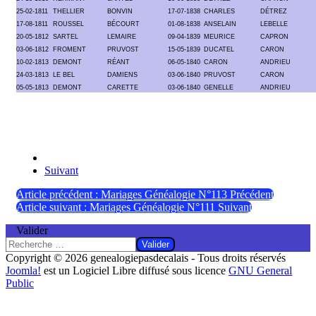
25-02-1811
THELLIER
BONVIN
17-07-1838
CHARLES
DÉTREZ
17-08-1811
ROUSSEL
BÉCOURT
01-08-1838
ANSELAIN
LEBELLE
20-05-1812
SARTEL
LEMAIRE
09-04-1839
MEURICE
CAPRON
03-06-1812
FROMENT
PRUVOST
15-05-1839
DUCATEL
CARON
10-02-1813
DEMONT
RÉANT
06-05-1840
CARON
ANDRIEU
24-03-1813
LE BEL
DAMIENS
03-06-1840
PRUVOST
CARON
05-05-1813
DEMONT
CARETTE
03-06-1840
GENELLE
ANDRIEU
Suivant
Article précédent : Mariages Généalogie N°113
Précédent
Article suivant : Mariages Généalogie N°111
Suivant
Valider
Valider
Copyright © 2026 genealogiepasdecalais - Tous droits réservés
Joomla!
est un Logiciel Libre diffusé sous licence
GNU General
Public