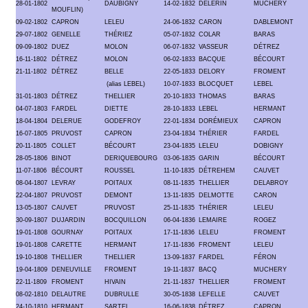
28-01-1802
DAUBIGNY
14-02-1832
DÉLERIN
MUCHERY
MOUFLIN)
09-02-1802
CAPRON
LELEU
24-06-1832
CARON
DABLEMONT
29-07-1802
GENELLE
THÉRIEZ
05-07-1832
COLAR
BARAS
09-09-1802
DUEZ
MOLON
06-07-1832
VASSEUR
DÉTREZ
16-11-1802
DÉTREZ
MOLON
06-02-1833
BACQUE
BÉCOURT
21-11-1802
DÉTREZ
BELLE
22-05-1833
DELORY
FROMENT
(alias LEBEL)
10-07-1833
BLOCQUET
LEBEL
31-01-1803
DÉTREZ
THELLIER
20-10-1833
THOMAS
BARAS
04-07-1803
FARDEL
DIETTE
28-10-1833
LEBEL
HERMANT
18-04-1804
DELERUE
GODEFROY
22-01-1834
DORÉMIEUX
CAPRON
16-07-1805
PRUVOST
CAPRON
23-04-1834
THÉRIER
FARDEL
20-11-1805
COLLET
BÉCOURT
23-04-1835
LELEU
DOBIGNY
28-05-1806
BINOT
DERIQUEBOURG
03-06-1835
GARIN
BÉCOURT
11-07-1806
BÉCOURT
ROUSSEL
11-10-1835
DÉTREHEM
CAUVET
08-04-1807
LEVRAY
POITAUX
08-11-1835
THELLIER
DELABROY
22-04-1807
PRUVOST
DEMONT
13-11-1835
DELMOTTE
CARON
13-05-1807
CAUVET
PRUVOST
25-11-1835
THÉRIER
LELEU
30-09-1807
DUJARDIN
BOCQUILLON
06-04-1836
LEMAIRE
ROGEZ
19-01-1808
GOURNAY
POITAUX
17-11-1836
LELEU
FROMENT
19-01-1808
CARETTE
HERMANT
17-11-1836
FROMENT
LELEU
19-10-1808
THELLIER
THELLIER
13-09-1837
FARDEL
FÉRON
19-04-1809
DENEUVILLE
FROMENT
19-11-1837
BACQ
MUCHERY
22-11-1809
FROMENT
HIVAIN
21-11-1837
THELLIER
FROMENT
08-02-1810
DELAUTRE
DUBRULLE
30-05-1838
LEFELLE
CAUVET
24-10-1810
HERMANT
SARTEL
16-06-1838
DÉTREZ
CAPRON