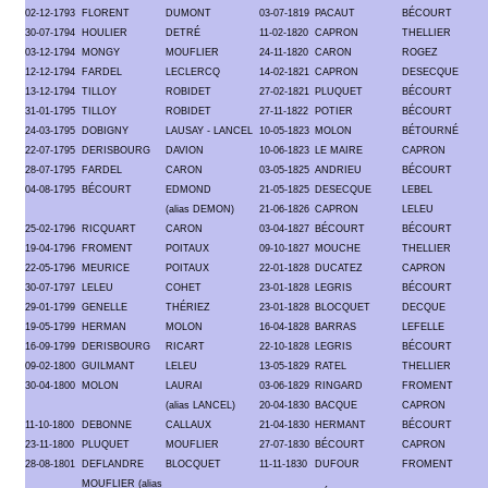
02-12-1793
FLORENT
DUMONT
03-07-1819
PACAUT
BÉCOURT
30-07-1794
HOULIER
DETRÉ
11-02-1820
CAPRON
THELLIER
03-12-1794
MONGY
MOUFLIER
24-11-1820
CARON
ROGEZ
12-12-1794
FARDEL
LECLERCQ
14-02-1821
CAPRON
DESECQUE
13-12-1794
TILLOY
ROBIDET
27-02-1821
PLUQUET
BÉCOURT
31-01-1795
TILLOY
ROBIDET
27-11-1822
POTIER
BÉCOURT
24-03-1795
DOBIGNY
LAUSAY - LANCEL
10-05-1823
MOLON
BÉTOURNÉ
22-07-1795
DERISBOURG
DAVION
10-06-1823
LE MAIRE
CAPRON
28-07-1795
FARDEL
CARON
03-05-1825
ANDRIEU
BÉCOURT
04-08-1795
BÉCOURT
EDMOND
21-05-1825
DESECQUE
LEBEL
(alias DEMON)
21-06-1826
CAPRON
LELEU
25-02-1796
RICQUART
CARON
03-04-1827
BÉCOURT
BÉCOURT
19-04-1796
FROMENT
POITAUX
09-10-1827
MOUCHE
THELLIER
22-05-1796
MEURICE
POITAUX
22-01-1828
DUCATEZ
CAPRON
30-07-1797
LELEU
COHET
23-01-1828
LEGRIS
BÉCOURT
29-01-1799
GENELLE
THÉRIEZ
23-01-1828
BLOCQUET
DECQUE
19-05-1799
HERMAN
MOLON
16-04-1828
BARRAS
LEFELLE
16-09-1799
DERISBOURG
RICART
22-10-1828
LEGRIS
BÉCOURT
09-02-1800
GUILMANT
LELEU
13-05-1829
RATEL
THELLIER
30-04-1800
MOLON
LAURAI
03-06-1829
RINGARD
FROMENT
(alias LANCEL)
20-04-1830
BACQUE
CAPRON
11-10-1800
DEBONNE
CALLAUX
21-04-1830
HERMANT
BÉCOURT
23-11-1800
PLUQUET
MOUFLIER
27-07-1830
BÉCOURT
CAPRON
28-08-1801
DEFLANDRE
BLOCQUET
11-11-1830
DUFOUR
FROMENT
MOUFLIER (alias