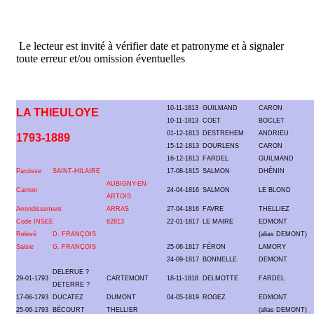
Le lecteur est invité à vérifier date et patronyme et à signaler
toute erreur et/ou omission éventuelles
10-11-1813
GUILMAND
CARON
LA THIEULOYE
10-11-1813
COET
BOCLET
01-12-1813
DESTREHEM
ANDRIEU
1793-1889
15-12-1813
DOURLENS
CARON
16-12-1813
FARDEL
GUILMAND
Paroisse
SAINT-HILAIRE
17-08-1815
SALMON
DHÉNIN
AUBIGNY-EN-
Canton
24-04-1816
SALMON
LE BLOND
ARTOIS
Arrondissement
ARRAS
27-04-1816
FAVRE
THELLIEZ
Code INSEE
62813
22-01-1817
LE MAIRE
EDMONT
Relevé
D. FRANÇOIS
(alias DEMONT)
Saisie
G. FRANÇOIS
25-06-1817
FÉRON
LAMORY
24-09-1817
BONNELLE
DEMONT
DELERUE ?
29-01-1793
CARTEMONT
18-11-1818
DELMOTTE
FARDEL
DETERRE ?
17-06-1793
DUCATEZ
DUMONT
04-05-1819
ROGEZ
EDMONT
25-06-1793
BÉCOURT
THELLIER
(alias DEMONT)