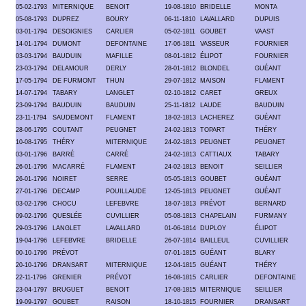
05-02-1793
MITERNIQUE
BENOIT
19-08-1810
BRIDELLE
MONTA
05-08-1793
DUPREZ
BOURY
06-11-1810
LAVALLARD
DUPUIS
03-01-1794
DESOIGNIES
CARLIER
05-02-1811
GOUBET
VAAST
14-01-1794
DUMONT
DEFONTAINE
17-06-1811
VASSEUR
FOURNIER
03-03-1794
BAUDUIN
MAFILLE
08-01-1812
ÉLIPOT
FOURNIER
23-03-1794
DELAMOUR
DERLY
28-01-1812
BLONDEL
GUÉANT
17-05-1794
DE FURMONT
THUN
29-07-1812
MAISON
FLAMENT
14-07-1794
TABARY
LANGLET
02-10-1812
CARET
GREUX
23-09-1794
BAUDUIN
BAUDUIN
25-11-1812
LAUDE
BAUDUIN
23-11-1794
SAUDEMONT
FLAMENT
18-02-1813
LACHEREZ
GUÉANT
28-06-1795
COUTANT
PEUGNET
24-02-1813
TOPART
THÉRY
10-08-1795
THÉRY
MITERNIQUE
24-02-1813
PEUGNET
PEUGNET
03-01-1796
BARRÉ
CARRÉ
24-02-1813
CATTIAUX
TABARY
26-01-1796
MACARRÉ
FLAMENT
24-02-1813
BENOIT
SEILLIER
26-01-1796
NOIRET
SERRE
05-05-1813
GOUBET
GUÉANT
27-01-1796
DECAMP
POUILLAUDE
12-05-1813
PEUGNET
GUÉANT
03-02-1796
CHOCU
LEFEBVRE
18-07-1813
PRÉVOT
BERNARD
09-02-1796
QUESLÉE
CUVILLIER
05-08-1813
CHAPELAIN
FURMANY
29-03-1796
LANGLET
LAVALLARD
01-06-1814
DUPLOY
ÉLIPOT
19-04-1796
LEFEBVRE
BRIDELLE
26-07-1814
BAILLEUL
CUVILLIER
00-10-1796
PRÉVOT
07-01-1815
GUÉANT
BLARY
20-10-1796
DRANSART
MITERNIQUE
12-04-1815
GUÉANT
THÉRY
22-11-1796
GRENIER
PRÉVOT
16-08-1815
CARLIER
DEFONTAINE
23-04-1797
BRUGUET
BENOIT
17-08-1815
MITERNIQUE
SEILLIER
19-09-1797
GOUBET
RAISON
18-10-1815
FOURNIER
DRANSART