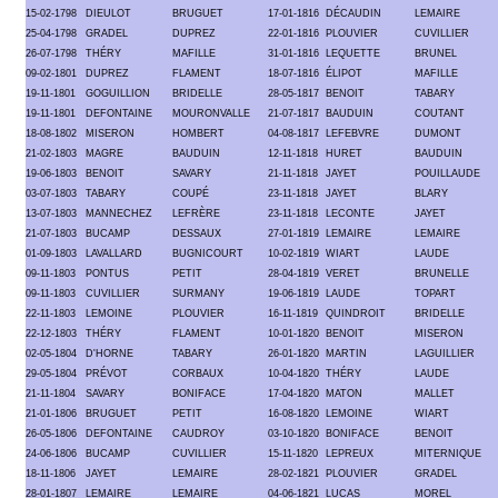
15-02-1798
DIEULOT
BRUGUET
17-01-1816
DÉCAUDIN
LEMAIRE
25-04-1798
GRADEL
DUPREZ
22-01-1816
PLOUVIER
CUVILLIER
26-07-1798
THÉRY
MAFILLE
31-01-1816
LEQUETTE
BRUNEL
09-02-1801
DUPREZ
FLAMENT
18-07-1816
ÉLIPOT
MAFILLE
19-11-1801
GOGUILLION
BRIDELLE
28-05-1817
BENOIT
TABARY
19-11-1801
DEFONTAINE
MOURONVALLE
21-07-1817
BAUDUIN
COUTANT
18-08-1802
MISERON
HOMBERT
04-08-1817
LEFEBVRE
DUMONT
21-02-1803
MAGRE
BAUDUIN
12-11-1818
HURET
BAUDUIN
19-06-1803
BENOIT
SAVARY
21-11-1818
JAYET
POUILLAUDE
03-07-1803
TABARY
COUPÉ
23-11-1818
JAYET
BLARY
13-07-1803
MANNECHEZ
LEFRÈRE
23-11-1818
LECONTE
JAYET
21-07-1803
BUCAMP
DESSAUX
27-01-1819
LEMAIRE
LEMAIRE
01-09-1803
LAVALLARD
BUGNICOURT
10-02-1819
WIART
LAUDE
09-11-1803
PONTUS
PETIT
28-04-1819
VERET
BRUNELLE
09-11-1803
CUVILLIER
SURMANY
19-06-1819
LAUDE
TOPART
22-11-1803
LEMOINE
PLOUVIER
16-11-1819
QUINDROIT
BRIDELLE
22-12-1803
THÉRY
FLAMENT
10-01-1820
BENOIT
MISERON
02-05-1804
D'HORNE
TABARY
26-01-1820
MARTIN
LAGUILLIER
29-05-1804
PRÉVOT
CORBAUX
10-04-1820
THÉRY
LAUDE
21-11-1804
SAVARY
BONIFACE
17-04-1820
MATON
MALLET
21-01-1806
BRUGUET
PETIT
16-08-1820
LEMOINE
WIART
26-05-1806
DEFONTAINE
CAUDROY
03-10-1820
BONIFACE
BENOIT
24-06-1806
BUCAMP
CUVILLIER
15-11-1820
LEPREUX
MITERNIQUE
18-11-1806
JAYET
LEMAIRE
28-02-1821
PLOUVIER
GRADEL
28-01-1807
LEMAIRE
LEMAIRE
04-06-1821
LUCAS
MOREL