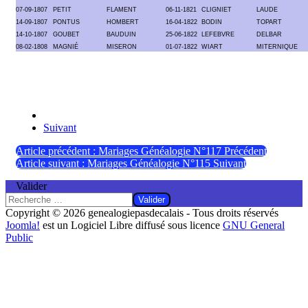
07-09-1807
PETIT
FLAMENT
06-11-1821
CLIGNIET
LAUDE
14-09-1807
PONTUS
HOMBERT
16-04-1822
BODIN
TOPART
14-10-1807
GOUBET
BAUDUIN
25-06-1822
LEFEBVRE
DELBAR
08-02-1808
MAGNIÉ
MISERON
01-07-1822
WIART
MITERNIQUE
Suivant
Article précédent : Mariages Généalogie N°117
Précédent
Article suivant : Mariages Généalogie N°115
Suivant
Valider
Valider
Copyright © 2026 genealogiepasdecalais - Tous droits réservés
Joomla!
est un Logiciel Libre diffusé sous licence
GNU General
Public