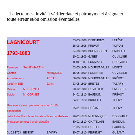
Le lecteur est invité à vérifier date et patronyme et à signaler
toute erreur et/ou omission éventuelles
03-03-1808
DEBEUGNY
LETÉVÉ
LAGNICOURT
18-05-1808
PRÉVOT
TOPART
04-10-1808
BUGNICOURT
BRIDELLE
1793-1883
10-01-1809
GABET
CUVILLIER
11-04-1809
SURMANY
DORIVALLE
Paroisse
SAINT-MARTIN
03-05-1809
MOURONVALLE
MONTA
Canton
MARQUION
16-05-1809
FOURNIER
CUVILLIER
Arrondissem-
ARRAS
09-08-1809
MOURONVALLE
PRÉVOT
Code INSEE
62484
23-08-1809
BRETEZ
TABARY
Relevé
M. CORNET
20-12-1809
CUVILLIER
BRUGUET
Saisie
M. CORNET
24-01-1810
BAUDUIN
PRÉVOT
24-01-1810
BRIDELLE
THÉRY
Une erreur s'est produite dans le n° 110
25-01-1810
GUÉANT
THÉRY
concernant
cette liste- Voici la rectification- Merci à Madame
26-01-1810
MITERNIQUE
DECOMBLE
Pringarbe de nous l'avoir signalée-
30-01-1810
CHATELAIN
BAUDUIN
31-05-1810
HURLET
BAUDUIN
01-02-1793
BENOIT
SAVARY
30-07-1810
PEUGNET
GUÉANT