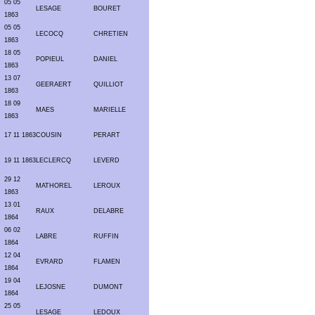
05 05
LESAGE
BOURET
1863
05 05
LECOCQ
CHRETIEN
1863
18 05
POPIEUL
DANIEL
1863
13 07
GEERAERT
QUILLIOT
1863
18 09
MAES
MARIELLE
1863
17 11 1863
COUSIN
PERART
19 11 1863
LECLERCQ
LEVERD
29 12
MATHOREL
LEROUX
1863
13 01
RAUX
DELABRE
1864
06 02
LABRE
RUFFIN
1864
12 04
EVRARD
FLAMEN
1864
19 04
LEJOSNE
DUMONT
1864
25 05
LESAGE
LEDOUX