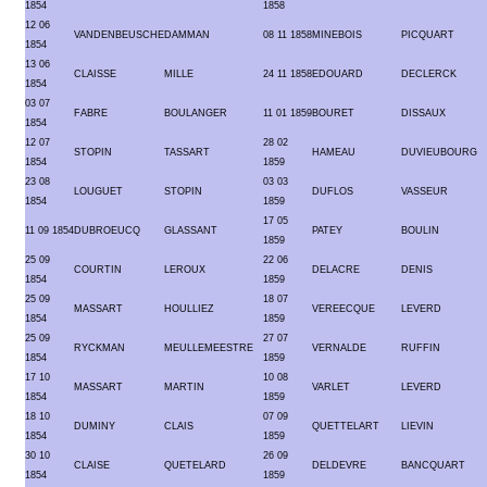
1854
1858
12 06
VANDENBEUSCHE
DAMMAN
08 11 1858
MINEBOIS
PICQUART
1854
13 06
CLAISSE
MILLE
24 11 1858
EDOUARD
DECLERCK
1854
03 07
FABRE
BOULANGER
11 01 1859
BOURET
DISSAUX
1854
12 07
28 02
STOPIN
TASSART
HAMEAU
DUVIEUBOURG
1854
1859
23 08
03 03
LOUGUET
STOPIN
DUFLOS
VASSEUR
1854
1859
17 05
11 09 1854
DUBROEUCQ
GLASSANT
PATEY
BOULIN
1859
25 09
22 06
COURTIN
LEROUX
DELACRE
DENIS
1854
1859
25 09
18 07
MASSART
HOULLIEZ
VEREECQUE
LEVERD
1854
1859
25 09
27 07
RYCKMAN
MEULLEMEESTRE
VERNALDE
RUFFIN
1854
1859
17 10
10 08
MASSART
MARTIN
VARLET
LEVERD
1854
1859
18 10
07 09
DUMINY
CLAIS
QUETTELART
LIEVIN
1854
1859
30 10
26 09
CLAISE
QUETELARD
DELDEVRE
BANCQUART
1854
1859