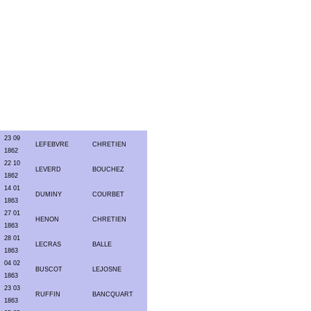
23 09
LEFEBVRE
CHRETIEN
1862
22 10
LEVERD
BOUCHEZ
1862
14 01
DUMINY
COURBET
1863
27 01
HENON
CHRETIEN
1863
28 01
LECRAS
BALLE
1863
04 02
BUSCOT
LEJOSNE
1863
23 03
RUFFIN
BANCQUART
1863