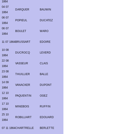
1864
04 07
DARQUER
BAUWIN
1864
06 07
POPIEUL
DUCATEZ
1864
06 07
BOULET
WARO
1864
11 07 1864
BRUSSART
EDOIRE
10 08
DUCROCQ
LEVERD
1864
22 08
VASSEUR
CLAIS
1864
23 08
THUILLIER
BALLE
1864
14 09
VANACKER
DUPONT
1864
12 10
PAQUENTIN
OGEZ
1864
17 10
MINEBOIS
RUFFIN
1864
25 10
ROBILLIART
EDOUARD
1864
07 11 1864
CHARTRELLE
BERLETTE