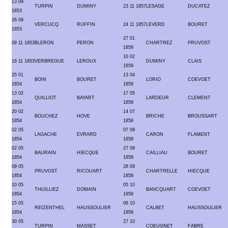
13 09
TURPIN
DUMINY
23 11 1857
LESAGE
DUCATEZ
1853
26 09
VERCUCQ
RUFFIN
24 11 1857
LEVERD
BOURET
1853
27 01
09 11 1853
BLERON
PERON
CHARTREZ
PRUVOST
1858
10 02
16 11 1853
VERBREGUE
LEROUX
DUMINY
CLAIS
1858
25 01
13 04
BOIN
BOURET
LORIO
COEVOET
1854
1858
13 02
17 05
QUILLIOT
BAYART
LARDEUR
CLEMENT
1854
1858
20 02
14 07
BOUCHEZ
HOVE
BRICHE
BROUSSART
1854
1858
02 05
07 09
LAGACHE
EVRARD
CARON
FLAMENT
1854
1858
02 05
27 09
BAURAIN
HIECQUE
CAILLIAU
BOURET
1854
1858
09 05
28 09
PRUVOST
RICOUART
CHARTRELLE
HIECQUE
1854
1858
10 05
05 10
THUILLIEZ
DOMAIN
BANCQUART
COEVOET
1854
1858
15 05
06 10
REIZENTHEL
HAUSSOULIER
CALBET
HAUSSOULIER
1854
1858
30 05
27 10
TURPIN
MASSET
COEUGNET
FABRE