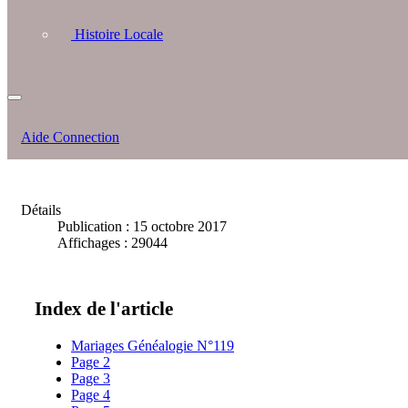
Histoire Locale
Aide Connection
Détails
Publication : 15 octobre 2017
Affichages : 29044
Index de l'article
Mariages Généalogie N°119
Page 2
Page 3
Page 4