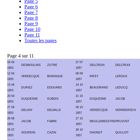
Page 5
Page 6
Page 7
Page 8
Page 9
Page 10
Page 11
Toutes les pages
Page 4 sur 11
04 04
27 07
DESMOULINS
ZUTRE
DELCROIX
DELCROIX
1853
1857
12 04
08 09
VEREECQUE
BONINGUE
PATEY
LEROUX
1853
1857
13 04
14 10
DURIEZ
EDOUARD
BEAUGRAND
LEDUCQ
1853
1857
20 04
21 10
DUQUESNE
DUBOIS
DUQUESNE
JACOB
1853
1857
27 04
26 10
DELHAY
DELVALLE
VEREECQUE
VERMEERSCH
1853
1857
28 06
27 10
JACOB
FABRE
MEULLEMEESTRE
PRUVOST
1853
1857
05 07
28 10
GOURDIN
CAZIN
DHONDT
QUILLIOT
1853
1857