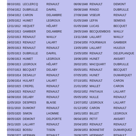
08/10/1811
LECLERCQ
RENAULT
06/06/1848
RENAULT
DEMONT
07/04/1812
DUBRULLE
DAVRIL
09/08/1848
RINGO
DUBRULLE
15/04/1812
CARON
DELAMBRE
27/09/1848
VISEUR
RENAULT
13/05/1812
HUMET
LEGROUX
01/05/1849
LEFIN
SEMENS
12/11/1812
HEQUET
HÉLART
01/05/1849
LUCAS
BECQUET
04/02/1813
GAMBIER
DELAMBRE
29/05/1849
BECQUEMBOIS
WAILLY
21/02/1813
RENAULT
WAILLY
13/11/1849
LALLART
WAILLY
24/02/1813
RENAULT
LALART
23/04/1850
FOURMAUX
GAMBIER
28/05/1813
RENAULT
RENAULT
13/05/1850
LALLART
HULEUX
31/05/1813
DUBRULLE
DAVRIL
15/05/1850
RENAULT
DELEPLANQUE
01/06/1813
HUMET
LEGROUX
19/06/1850
HUNET
ANSART
22/06/1813
LEGROUX
HÉLART
26/02/1851
MACQUART
DUBRULLE
07/07/1813
BECQUET
DELABY
05/05/1851
RENAULT
BECQUET
03/03/1814
DESAILLY
RENAULT
07/05/1851
HUNET
DUMARQUET
21/06/1814
HULART
LALART
07/10/1851
RENAULT
CARON
16/02/1815
CREPEL
RENAULT
21/01/1852
MALLET
CARON
12/04/1815
RENAULT
RENAULT
05/02/1852
PINTIAUX
LALLART
04/09/1816
DELABY
RENAULT
05/05/1852
NULLE
RENAULT
11/05/1819
DESPRES
BLAISE
13/07/1852
LEGROUX
LALLART
03/11/1819
DUMONT
RENAULT
01/12/1852
CARON
RENAULT
03/05/1820
SIMON
LHOMME
19/01/1853
BILLET
LEGROUX
08/05/1820
DEMONT
DELPORTE
06/04/1853
PETIT
ANSART
29/11/1820
LALLART
RENAULT
20/04/1853
RENAULT
RENAULT
07/05/1822
BOSSU
TISON
28/09/1853
BONNETAT
DUMARQUEZ
20/08/1822
HERMAN
RENAULT
26/06/1855
HERMANT
RENAULT