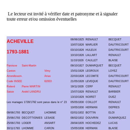
Le lecteur est invité à vérifier date et patronyme et à signaler
toute erreur et/ou omission éventuelles
06/06/1825
RENAULT
BECQUET
ACHEVILLE
10/07/1826
MARLIER
DAUTRICOURT
03/10/1826
HULEUX
DAUTRICOURT
1793-1881
10/10/1826
LALLART
RENAULT
11/10/1826
CAULLET
BLAISE
Paroisse
Saint-Martin
09/10/1827
DUMARQUET
BECQUET
Canton
Vimy
15/01/1828
LEGROUX
LOYEZ
Arrondissem.
Arras
22/03/1828
LECOMTE
DAUTRICOURT
Code INSEE
62003
21/05/1828
LEVEQUE
DAUTRICOURT
Relevé
Pierre MARTIN
19/11/1828
CERF
RENAULT
Saisie
André LANDRU
15/07/1829
RENAULT
BARBIER
13/10/1829
NOIRET
DUEZ
Les mariages 1728/1792 sont parus dans le n° 23
05/05/1830
COILLOT
RENAULT
10/05/1830
HERMAN
DEPRES
09/06/1793
BECQUET
LHOMME
02/01/1832
BOTTIN
ELOI
25/06/1793
DECOTTIGNIES
LESAGE
08/02/1832
DOUVRIN
DUMARQUEZ
25/06/1793
LOGER
ANSART
29/04/1835
HOCHEDEZ
LUCAS
30/11/1793
LHOMME
CARON
15/05/1836
HERMAN
BLAISE