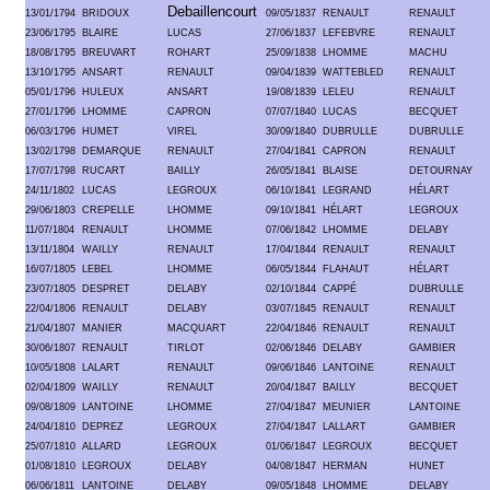
Debaillencourt
13/01/1794
BRIDOUX
09/05/1837
RENAULT
RENAULT
23/06/1795
BLAIRE
LUCAS
27/06/1837
LEFEBVRE
RENAULT
18/08/1795
BREUVART
ROHART
25/09/1838
LHOMME
MACHU
13/10/1795
ANSART
RENAULT
09/04/1839
WATTEBLED
RENAULT
05/01/1796
HULEUX
ANSART
19/08/1839
LELEU
RENAULT
27/01/1796
LHOMME
CAPRON
07/07/1840
LUCAS
BECQUET
06/03/1796
HUMET
VIREL
30/09/1840
DUBRULLE
DUBRULLE
13/02/1798
DEMARQUE
RENAULT
27/04/1841
CAPRON
RENAULT
17/07/1798
RUCART
BAILLY
26/05/1841
BLAISE
DETOURNAY
24/11/1802
LUCAS
LEGROUX
06/10/1841
LEGRAND
HÉLART
29/06/1803
CREPELLE
LHOMME
09/10/1841
HÉLART
LEGROUX
11/07/1804
RENAULT
LHOMME
07/06/1842
LHOMME
DELABY
13/11/1804
WAILLY
RENAULT
17/04/1844
RENAULT
RENAULT
16/07/1805
LEBEL
LHOMME
06/05/1844
FLAHAUT
HÉLART
23/07/1805
DESPRET
DELABY
02/10/1844
CAPPÉ
DUBRULLE
22/04/1806
RENAULT
DELABY
03/07/1845
RENAULT
RENAULT
21/04/1807
MANIER
MACQUART
22/04/1846
RENAULT
RENAULT
30/06/1807
RENAULT
TIRLOT
02/06/1846
DELABY
GAMBIER
10/05/1808
LALART
RENAULT
09/06/1846
LANTOINE
RENAULT
02/04/1809
WAILLY
RENAULT
20/04/1847
BAILLY
BECQUET
09/08/1809
LANTOINE
LHOMME
27/04/1847
MEUNIER
LANTOINE
24/04/1810
DEPREZ
LEGROUX
27/04/1847
LALLART
GAMBIER
25/07/1810
ALLARD
LEGROUX
01/06/1847
LEGROUX
BECQUET
01/08/1810
LEGROUX
DELABY
04/08/1847
HERMAN
HUNET
06/06/1811
LANTOINE
DELABY
09/05/1848
LHOMME
DELABY