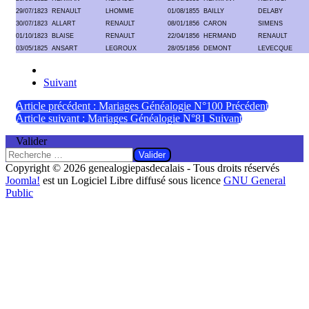
29/07/1823
RENAULT
LHOMME
01/08/1855
BAILLY
DELABY
30/07/1823
ALLART
RENAULT
08/01/1856
CARON
SIMENS
01/10/1823
BLAISE
RENAULT
22/04/1856
HERMAND
RENAULT
03/05/1825
ANSART
LEGROUX
28/05/1856
DEMONT
LEVECQUE
Suivant
Article précédent : Mariages Généalogie N°100
Précédent
Article suivant : Mariages Généalogie N°81
Suivant
Valider
Valider
Copyright © 2026 genealogiepasdecalais - Tous droits réservés
Joomla!
est un Logiciel Libre diffusé sous licence
GNU General
Public