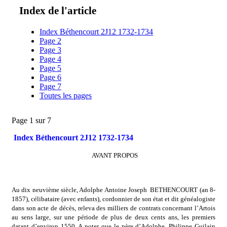
Index de l'article
Index Béthencourt 2J12 1732-1734
Page 2
Page 3
Page 4
Page 5
Page 6
Page 7
Toutes les pages
Page 1 sur 7
Index Béthencourt 2J12 1732-1734
AVANT PROPOS
Au dix neuvième siècle, Adolphe Antoine Joseph BETHENCOURT (an 8-
1857), célibataire (avec enfants), cordonnier de son état et dit généalogiste
dans son acte de décès, releva des milliers de contrats concernant l’Artois
au sens large, sur une période de plus de deux cents ans, les premiers
datant d’environ 1550. A noter que le père d’Adolphe, Philippe Guilain