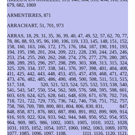
679, 682, 1069
ARMENTIERES, 871
ARRACHART, 51, 701, 973
ARRAS, 18, 29, 31, 35, 36, 39, 40, 47, 49, 52, 57, 62, 70, 77,
78, 86, 88, 93, 95, 96, 100, 106, 119, 133, 145, 148, 151, 152,
158, 160, 163, 166, 172, 175, 176, 184, 187, 190, 191, 193,
194, 195, 198, 201, 204, 209, 221, 228, 230, 244, 245, 246,
253, 254, 255, 260, 262, 268, 274, 276, 277, 279, 280, 285,
288, 289, 293, 296, 297, 298, 299, 303, 308, 313, 315, 324,
325, 329, 334, 337, 338, 341, 376, 397, 398, 401, 404, 408,
411, 425, 442, 443, 448, 453, 455, 457, 459, 468, 471, 472,
473, 476, 482, 485, 486, 490, 498, 500, 508, 511, 513, 515,
517, 518, 520, 521, 523, 524, 525, 532, 533, 538, 540,
541, 543, 547, 550, 554, 562, 569, 576, 588, 595, 598, 601,
603, 619, 624, 625, 628, 641, 648, 659, 671, 678, 702, 716,
718, 721, 722, 729, 735, 736, 742, 746, 750, 751, 752, 757,
758, 760, 769, 789, 800, 801, 804, 806, 830, 831, 847,
848, 858, 871, 876, 883, 887, 890, 891, 892, 899, 909, 914,
916, 919, 922, 924, 933, 942, 944, 948, 950, 952, 954, 955,
964, 969, 985, 986, 1002, 1003, 1005, 1010, 1022, 1028,
1031, 1035, 1052, 1054, 1057, 1060, 1062, 1063, 1069, 1070,
1077, 1085, 1096, 1097, 1108, 1111, 1116, 1120, 1121,