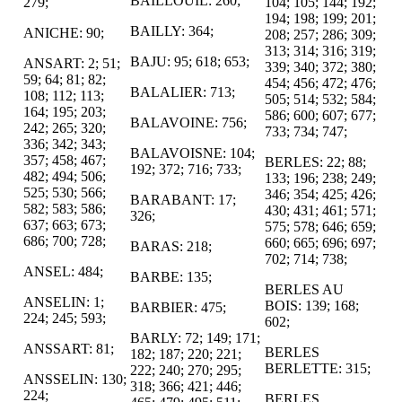
BAILLOUIL: 260;
279;
104; 105; 144; 192;
194; 198; 199; 201;
BAILLY: 364;
ANICHE: 90;
208; 257; 286; 309;
313; 314; 316; 319;
BAJU: 95; 618; 653;
ANSART: 2; 51;
339; 340; 372; 380;
59; 64; 81; 82;
454; 456; 472; 476;
BALALIER: 713;
108; 112; 113;
505; 514; 532; 584;
164; 195; 203;
586; 600; 607; 677;
BALAVOINE: 756;
242; 265; 320;
733; 734; 747;
336; 342; 343;
BALAVOISNE: 104;
357; 458; 467;
BERLES: 22; 88;
192; 372; 716; 733;
482; 494; 506;
133; 196; 238; 249;
525; 530; 566;
346; 354; 425; 426;
BARABANT: 17;
582; 583; 586;
430; 431; 461; 571;
326;
637; 663; 673;
575; 578; 646; 659;
686; 700; 728;
660; 665; 696; 697;
BARAS: 218;
702; 714; 738;
ANSEL: 484;
BARBE: 135;
BERLES AU
ANSELIN: 1;
BOIS: 139; 168;
BARBIER: 475;
224; 245; 593;
602;
BARLY: 72; 149; 171;
ANSSART: 81;
BERLES
182; 187; 220; 221;
BERLETTE: 315;
222; 240; 270; 295;
ANSSELIN: 130;
318; 366; 421; 446;
224;
BERLES