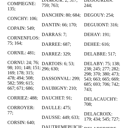
DAMOUR: 2; 517;
DEGOURDIN:
COMPIEGNE:
759; 763;
244;
135;
DANCHIN: 80; 684;
DEGOUY: 254;
CONCHY: 106;
DANTIN: 66; 170;
DEGUIONT: 316;
COPAIN: 549;
DARRAS: 7;
DEHAY: 191;
CORNENFLOS:
75; 164;
DARREE: 687;
DEHEE: 616;
CORNIL: 481;
DARREZ: 329;
DELABRE: 517;
CORNU: 24; 76;
DARTOIS: 6; 53;
DELABY: 75; 138;
98; 101; 148; 151;
296; 630;
238; 245; 277; 282;
169; 178; 315;
298; 370; 380; 473;
478; 494; 508;
DASSONVAL: 299;
543; 663; 665; 669;
582; 599; 615;
685; 693; 706; 742;
667; 671; 686;
DAUBIGNY: 210;
743;
CORRIEZ: 488;
DAUCHET: 91;
DELACAUCHY:
708;
CORROYER:
DAULLE: 475;
77;
DELACROIX:
DAUSSE: 449; 633;
179; 434; 545; 727;
CORSIN: 640;
DAUTREMEPUICH: