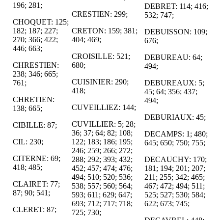
196; 281;
DEBRET: 114; 416;
CRESTIEN: 299;
532; 747;
CHOQUET: 125;
182; 187; 227;
CRETON: 159; 381;
DEBUISSON: 109;
270; 366; 422;
404; 469;
676;
446; 663;
CROISILLE: 521;
DEBUREAU: 64;
CHRESTIEN:
680;
494;
238; 346; 665;
CUISINIER: 290;
761;
DEBUREAUX: 5;
418;
45; 64; 356; 437;
CHRETIEN:
494;
CUVEILLIEZ: 144;
138; 665;
DEBURIAUX: 45;
CUVILLIER: 5; 28;
CIBILLE: 87;
36; 37; 64; 82; 108;
DECAMPS: 1; 480;
CIL: 230;
122; 183; 186; 195;
645; 650; 750; 755;
246; 259; 266; 272;
CITERNE: 69;
288; 292; 393; 432;
DECAUCHY: 170;
418; 485;
452; 457; 474; 476;
181; 194; 201; 207;
494; 510; 520; 536;
211; 255; 342; 465;
CLAIRET: 77;
538; 557; 560; 564;
467; 472; 494; 511;
87; 90; 541;
593; 611; 629; 647;
525; 527; 530; 584;
693; 712; 717; 718;
622; 673; 745;
CLERET: 87;
725; 730;