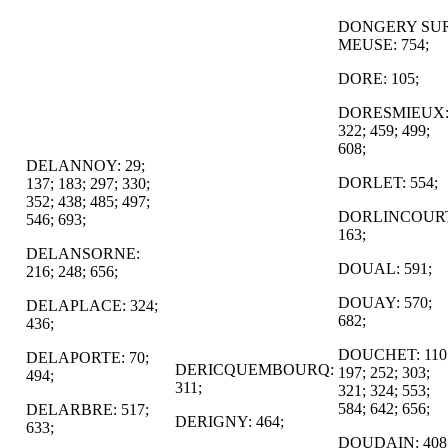
DONGERY SU
MEUSE: 754;
DORE: 105;
DORESMIEUX
322; 459; 499;
608;
DELANNOY: 29;
DORLET: 554;
137; 183; 297; 330;
352; 438; 485; 497;
DORLINCOURT
546; 693;
163;
DELANSORNE:
DOUAL: 591;
216; 248; 656;
DOUAY: 570;
DELAPLACE: 324;
682;
436;
DOUCHET: 110
DELAPORTE: 70;
DERICQUEMBOURQ:
197; 252; 303;
494;
311;
321; 324; 553;
584; 642; 656;
DELARBRE: 517;
DERIGNY: 464;
633;
DOUDAIN: 408