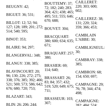
CAILLERET:
BOUTTEMY: 37;
220; 303; 600;
BEUGNY: 42;
72; 182; 240; 283;
602;
364; 421; 438; 465;
BIGUET: 36; 531;
495; 511; 555; 646;
CAILLEREZ: 38;
670; 688;
BILLOT: 12; 52; 94;
131; 220; 324;
127; 128; 189; 201; 272;
359; 366; 453;
BOUVET: 304;
514; 540; 595;
CAMBLAIN
BRACQUART:
BINOT: 353;
L'ABBE: 30;
380; 600; 634; 635;
671;
BLAIRE: 94; 297;
CAMBLIGNEUL:
30;
BRAQUART: 257;
BLANGERVAL: 348;
380;
CAMBRAY: 338;
BLANGY: 338; 385;
385;
BRASIER: 69;
114; 640;
BLAVINCOURT: 20;
CAMBRON: 68;
96; 130; 226; 272; 275;
154; 650; 697;
BRASSART: 26;
338; 376; 385; 392; 466;
83; 84; 357; 432;
521; 569; 573; 586; 642;
CAMPAGNE: 29;
519; 520; 649; 675;
676; 680; 720; 753;
76; 78; 344; 474;
711;
498;
BLAZART: 343;
BRASSEUR: 103;
CAMPAIGNE:
307;
BLIN: 26; 206; 244;
282; 484; 524;