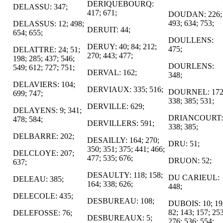
DERIQUEBOURQ:
DELASSU: 347;
417; 671;
DOUDAN: 226;
493; 634; 753;
DELASSUS: 12; 498;
DERUIT: 44;
654; 655;
DOULLENS:
DERUY: 40; 84; 212;
475;
DELATTRE: 24; 51;
270; 443; 477;
198; 285; 437; 546;
DOURLENS:
549; 612; 727; 751;
DERVAL: 162;
348;
DELAVIERS: 104;
DERVIAUX: 335; 516;
DOURNEL: 172
699; 747;
338; 385; 531;
DERVILLE: 629;
DELAYENS: 9; 341;
DRIANCOURT:
478; 584;
DERVILLERS: 591;
338; 385;
DELBARRE: 202;
DESAILLY: 164; 270;
DRU: 51;
350; 351; 375; 441; 466;
DELCLOYE: 207;
477; 535; 676;
DRUON: 52;
637;
DESAULTY: 118; 158;
DU CARIEUL:
DELEAU: 385;
164; 338; 626;
448;
DELECOLE: 435;
DESBUREAU: 108;
DUBOIS: 10; 19
82; 143; 157; 253
DELEFOSSE: 76;
DESBUREAUX: 5;
276; 536; 554;