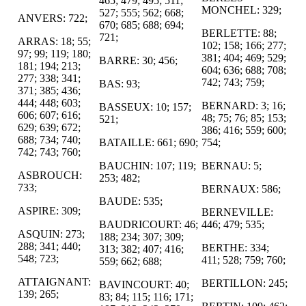
465; 479; 495; 511;
MONCHEL: 329;
527; 555; 562; 668;
ANVERS: 722;
670; 685; 688; 694;
BERLETTE: 88;
721;
ARRAS: 18; 55;
102; 158; 166; 277;
97; 99; 119; 180;
381; 404; 469; 529;
BARRE: 30; 456;
181; 194; 213;
604; 636; 688; 708;
277; 338; 341;
742; 743; 759;
BAS: 93;
371; 385; 436;
444; 448; 603;
BERNARD: 3; 16;
BASSEUX: 10; 157;
606; 607; 616;
48; 75; 76; 85; 153;
521;
629; 639; 672;
386; 416; 559; 600;
688; 734; 740;
BATAILLE: 661; 690;
754;
742; 743; 760;
BAUCHIN: 107; 119;
BERNAU: 5;
ASBROUCH:
253; 482;
733;
BERNAUX: 586;
BAUDE: 535;
ASPIRE: 309;
BERNEVILLE:
BAUDRICOURT: 46;
446; 479; 535;
ASQUIN: 273;
188; 234; 307; 309;
288; 341; 440;
BERTHE: 334;
313; 382; 407; 416;
548; 723;
411; 528; 759; 760;
559; 662; 688;
ATTAIGNANT:
BERTILLON: 245;
BAVINCOURT: 40;
139; 265;
83; 84; 115; 116; 171;