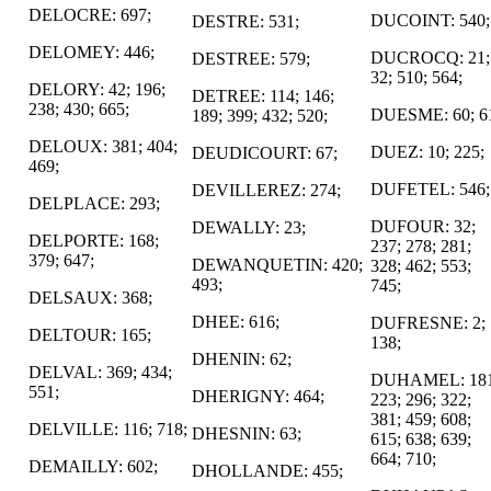
DELOCRE: 697;
DUCOINT: 540;
DESTRE: 531;
DELOMEY: 446;
DUCROCQ: 21;
DESTREE: 579;
32; 510; 564;
DELORY: 42; 196;
DETREE: 114; 146;
238; 430; 665;
DUESME: 60; 6
189; 399; 432; 520;
DELOUX: 381; 404;
DUEZ: 10; 225;
DEUDICOURT: 67;
469;
DUFETEL: 546;
DEVILLEREZ: 274;
DELPLACE: 293;
DUFOUR: 32;
DEWALLY: 23;
DELPORTE: 168;
237; 278; 281;
379; 647;
DEWANQUETIN: 420;
328; 462; 553;
493;
745;
DELSAUX: 368;
DHEE: 616;
DUFRESNE: 2;
DELTOUR: 165;
138;
DHENIN: 62;
DELVAL: 369; 434;
DUHAMEL: 181
551;
DHERIGNY: 464;
223; 296; 322;
381; 459; 608;
DELVILLE: 116; 718;
DHESNIN: 63;
615; 638; 639;
664; 710;
DEMAILLY: 602;
DHOLLANDE: 455;