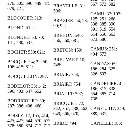
276; 305; 396; 449; 475;
567; 573; 582;
BRAYELLE: 31;
679; 721;
596;
CAMU: 37; 107;
BLOCQUET: 313;
125; 251; 268;
BRAZIER: 54; 58;
338; 385; 390;
90; 92;
BLOND: 512;
391; 519; 554;
614; 656; 663;
BREHON: 546;
BLONDEL: 53; 70;
673; 686;
556; 560; 681;
141; 430; 637;
CAMUS: 251;
BRETON: 159;
BOCHET: 558; 621;
494; 673;
BREUVART: 10;
BOCQUET: 4; 22; 50;
CANDAS: 69;
748;
106; 415; 611;
186; 284; 325;
326; 603;
BRIAIR: 754;
BOCQUILLON: 297;
CANDELIER: 45;
BRIAIRT: 754;
BODELOT: 33; 142;
186; 315; 338;
396; 403; 647; 652;
BRIAULT: 597;
354; 385; 714;
738;
BODRICOURT: 39;
BRICQUET: 72;
287; 386; 406; 468;
342; 357; 438; 462;
CANEL: 117; 349;
649; 666; 670;
389; 637;
BOISLY: 17; 155; 414;
425; 427; 544; 570; 575;
BRIDE: 494;
CANELLE: 185;
578; 580; 674; 712; 717;