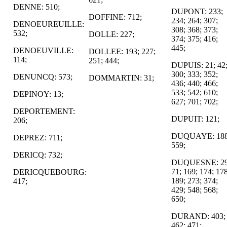
DENNE: 510;
DUPONT: 233;
DOFFINE: 712;
234; 264; 307;
DENOEUREUILLE:
308; 368; 373;
532;
DOLLE: 227;
374; 375; 416;
445;
DENOEUVILLE:
DOLLEE: 193; 227;
114;
251; 444;
DUPUIS: 21; 42
300; 333; 352;
DENUNCQ: 573;
DOMMARTIN: 31;
436; 440; 466;
533; 542; 610;
DEPINOY: 13;
627; 701; 702;
DEPORTEMENT:
DUPUIT: 121;
206;
DUQUAYE: 188
DEPREZ: 711;
559;
DERICQ: 732;
DUQUESNE: 29
71; 169; 174; 178
DERICQUEBOURG:
189; 273; 374;
417;
429; 548; 568;
650;
DURAND: 403;
462; 471;