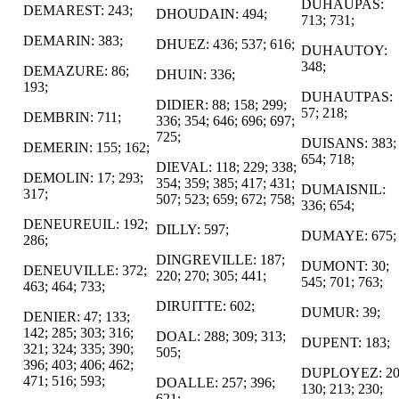
DUHAUPAS:
DEMAREST: 243;
DHOUDAIN: 494;
713; 731;
DEMARIN: 383;
DHUEZ: 436; 537; 616;
DUHAUTOY:
348;
DEMAZURE: 86;
DHUIN: 336;
193;
DUHAUTPAS:
DIDIER: 88; 158; 299;
57; 218;
DEMBRIN: 711;
336; 354; 646; 696; 697;
725;
DUISANS: 383;
DEMERIN: 155; 162;
654; 718;
DIEVAL: 118; 229; 338;
DEMOLIN: 17; 293;
354; 359; 385; 417; 431;
DUMAISNIL:
317;
507; 523; 659; 672; 758;
336; 654;
DENEUREUIL: 192;
DILLY: 597;
DUMAYE: 675;
286;
DINGREVILLE: 187;
DUMONT: 30;
DENEUVILLE: 372;
220; 270; 305; 441;
545; 701; 763;
463; 464; 733;
DIRUITTE: 602;
DUMUR: 39;
DENIER: 47; 133;
142; 285; 303; 316;
DOAL: 288; 309; 313;
DUPENT: 183;
321; 324; 335; 390;
505;
396; 403; 406; 462;
DUPLOYEZ: 20
471; 516; 593;
DOALLE: 257; 396;
130; 213; 230;
621;