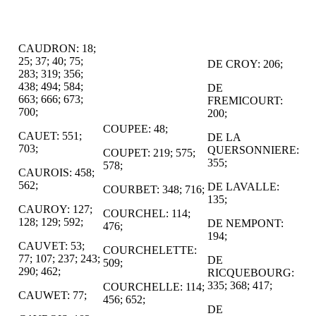
CAUDRON: 18;
25; 37; 40; 75;
DE CROY: 206;
283; 319; 356;
438; 494; 584;
DE
663; 666; 673;
FREMICOURT:
700;
200;
COUPEE: 48;
CAUET: 551;
DE LA
703;
QUERSONNIERE:
COUPET: 219; 575;
355;
578;
CAUROIS: 458;
562;
DE LAVALLE:
COURBET: 348; 716;
135;
CAUROY: 127;
COURCHEL: 114;
128; 129; 592;
DE NEMPONT:
476;
194;
CAUVET: 53;
COURCHELETTE:
77; 107; 237; 243;
DE
509;
290; 462;
RICQUEBOURG:
335; 368; 417;
COURCHELLE: 114;
CAUWET: 77;
456; 652;
DE