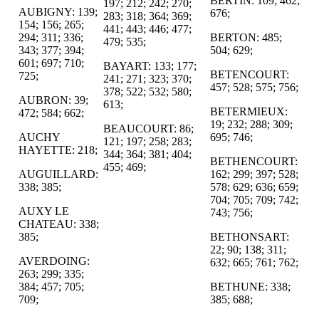
BERTIN: 109; 462;
197; 212; 242; 270;
AUBIGNY: 139;
676;
283; 318; 364; 369;
154; 156; 265;
441; 443; 446; 477;
294; 311; 336;
BERTON: 485;
479; 535;
343; 377; 394;
504; 629;
601; 697; 710;
BAYART: 133; 177;
BETENCOURT:
725;
241; 271; 323; 370;
457; 528; 575; 756;
378; 522; 532; 580;
AUBRON: 39;
613;
BETERMIEUX:
472; 584; 662;
19; 232; 288; 309;
BEAUCOURT: 86;
AUCHY
695; 746;
121; 197; 258; 283;
HAYETTE: 218;
344; 364; 381; 404;
BETHENCOURT:
455; 469;
AUGUILLARD:
162; 299; 397; 528;
338; 385;
578; 629; 636; 659;
704; 705; 709; 742;
AUXY LE
743; 756;
CHATEAU: 338;
385;
BETHONSART:
22; 90; 138; 311;
AVERDOING:
632; 665; 761; 762;
263; 299; 335;
384; 457; 705;
BETHUNE: 338;
709;
385; 688;