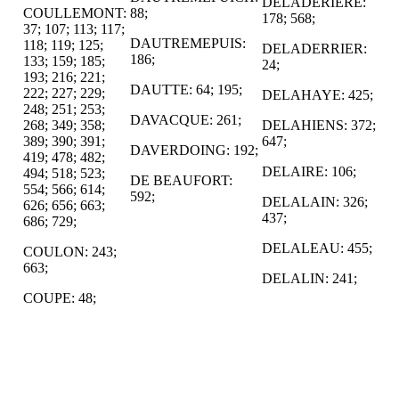
DELADERIERE:
COULLEMONT:
88;
178; 568;
37; 107; 113; 117;
DAUTREMEPUIS:
118; 119; 125;
DELADERRIER:
186;
133; 159; 185;
24;
193; 216; 221;
DAUTTE: 64; 195;
222; 227; 229;
DELAHAYE: 425;
248; 251; 253;
DAVACQUE: 261;
268; 349; 358;
DELAHIENS: 372;
389; 390; 391;
647;
DAVERDOING: 192;
419; 478; 482;
DELAIRE: 106;
494; 518; 523;
DE BEAUFORT:
554; 566; 614;
592;
DELALAIN: 326;
626; 656; 663;
437;
686; 729;
DELALEAU: 455;
COULON: 243;
663;
DELALIN: 241;
COUPE: 48;