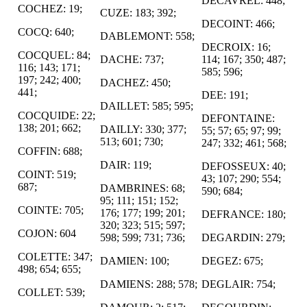
DECAVREL: 448;
COCHEZ: 19;
CUZE: 183; 392;
DECOINT: 466;
COCQ: 640;
DABLEMONT: 558;
DECROIX: 16;
COCQUEL: 84;
DACHE: 737;
114; 167; 350; 487;
116; 143; 171;
585; 596;
197; 242; 400;
DACHEZ: 450;
441;
DEE: 191;
DAILLET: 585; 595;
COCQUIDE: 22;
DEFONTAINE:
138; 201; 662;
DAILLY: 330; 377;
55; 57; 65; 97; 99;
513; 601; 730;
247; 332; 461; 568;
COFFIN: 688;
DAIR: 119;
DEFOSSEUX: 40;
COINT: 519;
43; 107; 290; 554;
687;
DAMBRINES: 68;
590; 684;
95; 111; 151; 152;
COINTE: 705;
176; 177; 199; 201;
DEFRANCE: 180;
320; 323; 515; 597;
COJON: 604
598; 599; 731; 736;
DEGARDIN: 279;
COLETTE: 347;
DAMIEN: 100;
DEGEZ: 675;
498; 654; 655;
DAMIENS: 288; 578;
DEGLAIR: 754;
COLLET: 539;