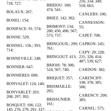
216; 334; 349;
718; 727;
BRIDOU: 160;
518; 663;
474; 541;
BOLAUX: 267;
CANLERS: 106;
BRIEZ: 142; 302;
BONEL: 154;
CANNESSON:
BRIMONT: 134;
55;
BONIFACE: 91; 574;
280; 450; 496; 567;
573; 737;
CAPET: 708;
BONNE: 529;
BRINGOUIL: 299;
CAPRON: 245;
BONNEL: 156.; 393;
761;
714;
CAPY: 29; 228;
BRINGOUT: 413;
231; 326; 414;
BONNEVILLE: 248;
487; 539; 627;
BRIOIS: 78; 306;
BONNIER: 647;
524; 567; 740;
CARDON: 382;
BONNIERES: 699;
BRIQUET: 357;
CARENCHY:
338; 378; 385;
BONVALET: 124; 140;
BRISMAILLE:
506;
265;
BONVARLET: 203;
CARENCY: 209;
208; 297; 392;
BRISSUNIER:
385;
161;
BOSQUET: 106; 122;
CARNEL: 575;
145; 276; 279; 291; 337;