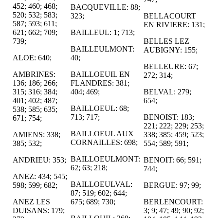
452; 460; 468;
BACQUEVILLE: 88;
520; 532; 583;
323;
BELLACOURT
587; 593; 611;
EN RIVIERE: 131;
621; 662; 709;
BAILLEUL: 1; 713;
739;
BELLES LEZ
BAILLEULMONT:
AUBIGNY: 155;
ALOE: 640;
40;
BELLEURE: 67;
AMBRINES:
BAILLOEUIL EN
272; 314;
136; 186; 266;
FLANDRES: 381;
315; 316; 384;
404; 469;
BELVAL: 279;
401; 402; 487;
654;
BAILLOEUL: 68;
538; 585; 635;
713; 717;
BENOIST: 183;
671; 754;
221; 222; 229; 253;
BAILLOEUL AUX
AMIENS: 338;
338; 385; 459; 523;
CORNAILLES: 698;
385; 532;
554; 589; 591;
BAILLOEULMONT:
ANDRIEU: 353;
BENOIT: 66; 591;
62; 63; 218;
744;
ANEZ: 434; 545;
BAILLOEULVAL:
598; 599; 682;
BERGUE: 97; 99;
87; 519; 602; 644;
ANEZ LES
675; 689; 730;
BERLENCOURT:
DUISANS: 179;
3; 9; 47; 49; 90; 92;