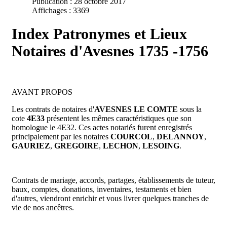
Publication : 28 octobre 2017
Affichages : 3369
Index Patronymes et Lieux
Notaires d'Avesnes 1735 -1756
AVANT PROPOS
Les contrats de notaires d'
AVESNES LE COMTE
sous la
cote
4E33
présentent les mêmes caractéristiques que son
homologue le 4E32. Ces actes notariés furent enregistrés
principalement par les notaires
COURCOL
,
DELANNOY
,
GAURIEZ
,
GREGOIRE
,
LECHON
,
LESOING
.
Contrats de mariage, accords, partages, établissements de tuteur,
baux, comptes, donations, inventaires, testaments et bien
d'autres, viendront enrichir et vous livrer quelques tranches de
vie de nos ancêtres.