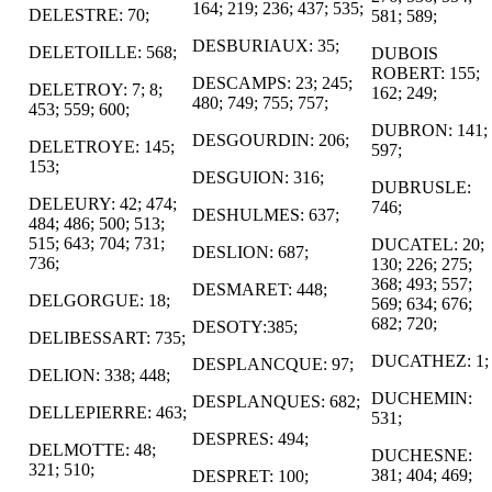
164; 219; 236; 437; 535;
DELESTRE: 70;
581; 589;
DESBURIAUX: 35;
DELETOILLE: 568;
DUBOIS
ROBERT: 155;
DESCAMPS: 23; 245;
DELETROY: 7; 8;
162; 249;
480; 749; 755; 757;
453; 559; 600;
DUBRON: 141;
DESGOURDIN: 206;
DELETROYE: 145;
597;
153;
DESGUION: 316;
DUBRUSLE:
DELEURY: 42; 474;
746;
DESHULMES: 637;
484; 486; 500; 513;
515; 643; 704; 731;
DUCATEL: 20;
DESLION: 687;
736;
130; 226; 275;
368; 493; 557;
DESMARET: 448;
DELGORGUE: 18;
569; 634; 676;
682; 720;
DESOTY:385;
DELIBESSART: 735;
DUCATHEZ: 1;
DESPLANCQUE: 97;
DELION: 338; 448;
DUCHEMIN:
DESPLANQUES: 682;
DELLEPIERRE: 463;
531;
DESPRES: 494;
DELMOTTE: 48;
DUCHESNE:
321; 510;
381; 404; 469;
DESPRET: 100;