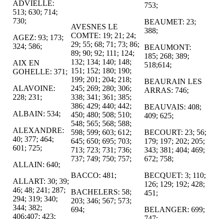
ADVIELLE:
753;
513; 630; 714;
730;
BEAUMET: 23;
AVESNES LE
388;
COMTE: 19; 21; 24;
AGEZ: 93; 173;
29; 55; 68; 71; 73; 86;
324; 586;
BEAUMONT:
89; 90; 92; 111; 124;
185; 268; 389;
132; 134; 140; 148;
AIX EN
518;614;
151; 152; 180; 190;
GOHELLE: 371;
199; 201; 204; 218;
BEAURAIN LES
ALAVOINE:
245; 269; 280; 306;
ARRAS: 746;
228; 231;
338; 341; 361; 385;
386; 429; 440; 442;
BEAUVAIS: 408;
ALBAIN: 534;
450; 480; 508; 510;
409; 625;
548; 565; 568; 588;
ALEXANDRE:
598; 599; 603; 612;
BECOURT: 23; 56;
40; 377; 464;
645; 650; 695; 703;
179; 197; 202; 205;
601; 725;
713; 723; 731; 736;
343; 381; 404; 469;
737; 749; 750; 757;
672; 758;
ALLAIN: 640;
BACCO: 481;
BECQUET: 3; 110;
ALLART: 30; 39;
126; 129; 192; 428;
46; 48; 241; 287;
BACHELERS: 58;
451;
294; 319; 340;
203; 346; 567; 573;
344; 382;
694;
BELANGER: 699;
406;407; 423;
747;