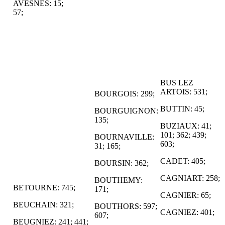
AVESNES: 15;
57;
BUS LEZ
ARTOIS: 531;
BOURGOIS: 299;
BUTTIN: 45;
BOURGUIGNON:
135;
BUZIAUX: 41;
101; 362; 439;
BOURNAVILLE:
603;
31; 165;
CADET: 405;
BOURSIN: 362;
CAGNIART: 258;
BOUTHEMY:
BETOURNE: 745;
171;
CAGNIER: 65;
BEUCHAIN: 321;
BOUTHORS: 597;
CAGNIEZ: 401;
607;
BEUGNIEZ: 241; 441;