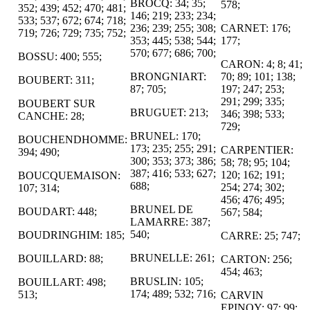
BROCQ: 34; 35;
578;
352; 439; 452; 470; 481;
146; 219; 233; 234;
533; 537; 672; 674; 718;
236; 239; 255; 308;
CARNET: 176;
719; 726; 729; 735; 752;
353; 445; 538; 544;
177;
570; 677; 686; 700;
BOSSU: 400; 555;
CARON: 4; 8; 41;
BRONGNIART:
70; 89; 101; 138;
BOUBERT: 311;
87; 705;
197; 247; 253;
291; 299; 335;
BOUBERT SUR
BRUGUET: 213;
346; 398; 533;
CANCHE: 28;
729;
BRUNEL: 170;
BOUCHENDHOMME:
173; 235; 255; 291;
CARPENTIER:
394; 490;
300; 353; 373; 386;
58; 78; 95; 104;
387; 416; 533; 627;
120; 162; 191;
BOUCQUEMAISON:
688;
254; 274; 302;
107; 314;
456; 476; 495;
BRUNEL DE
BOUDART: 448;
567; 584;
LAMARRE: 387;
540;
BOUDRINGHIM: 185;
CARRE: 25; 747;
BRUNELLE: 261;
BOUILLARD: 88;
CARTON: 256;
454; 463;
BRUSLIN: 105;
BOUILLART: 498;
174; 489; 532; 716;
513;
CARVIN
EPINOY: 97; 99;