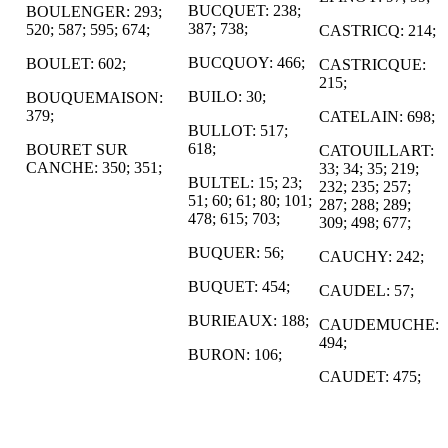
BUCQUET: 238;
BOULENGER: 293;
387; 738;
520; 587; 595; 674;
CASTRICQ: 214;
BUCQUOY: 466;
BOULET: 602;
CASTRICQUE:
215;
BUILO: 30;
BOUQUEMAISON:
379;
CATELAIN: 698;
BULLOT: 517;
618;
BOURET SUR
CATOUILLART:
CANCHE: 350; 351;
33; 34; 35; 219;
BULTEL: 15; 23;
232; 235; 257;
51; 60; 61; 80; 101;
287; 288; 289;
478; 615; 703;
309; 498; 677;
BUQUER: 56;
CAUCHY: 242;
BUQUET: 454;
CAUDEL: 57;
BURIEAUX: 188;
CAUDEMUCHE:
494;
BURON: 106;
CAUDET: 475;