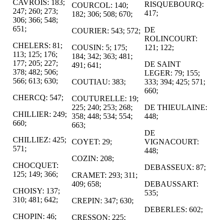
CAVROIS: 183;
RISQUEBOURQ:
COURCOL: 140;
247; 260; 273;
417;
182; 306; 508; 670;
306; 366; 548;
651;
DE
COURIER: 543; 572;
ROLINCOURT:
CHELERS: 81;
COUSIN: 5; 175;
121; 122;
113; 125; 176;
184; 342; 363; 481;
177; 205; 227;
DE SAINT
491; 641;
378; 482; 506;
LEGER: 79; 155;
566; 613; 630;
COUTIAU: 383;
333; 394; 425; 571;
660;
CHERCQ: 547;
COUTURELLE: 19;
225; 240; 253; 268;
DE THIEULAINE:
CHILLIER: 249;
358; 448; 534; 554;
448;
660;
663;
DE
CHILLIEZ: 425;
COYET: 29;
VIGNACOURT:
571;
448;
COZIN: 208;
CHOCQUET:
DEBASSEUX: 87;
125; 149; 366;
CRAMET: 293; 311;
409; 658;
DEBAUSSART:
CHOISY: 137;
535;
310; 481; 642;
CREPIN: 347; 630;
DEBERLES: 602;
CHOPIN: 46;
CRESSON: 225;