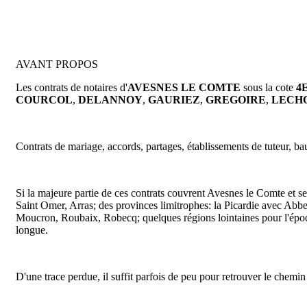
AVANT PROPOS
Les contrats de notaires d'
AVESNES LE COMTE
sous la cote
4
COURCOL
,
DELANNOY
,
GAURIEZ
,
GREGOIRE
,
LECH
Contrats de mariage, accords, partages, établissements de tuteur, bau
Si la majeure partie de ces contrats couvrent Avesnes le Comte et se
Saint Omer, Arras; des provinces limitrophes: la Picardie avec Abb
Moucron, Roubaix, Robecq; quelques régions lointaines pour l'époque:
longue.
D'une trace perdue, il suffit parfois de peu pour retrouver le chemi