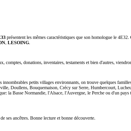
E33
présentent les mêmes caractéristiques que son homologue le 4E32. Ces
ON
,
LESOING
.
x, comptes, donations, inventaires, testaments et bien d'autres, viendron
s innombrables petits villages environnants, on trouve quelques familles
eville, Doullens, Bouquemaison, Crécy sur Serre, Humbercourt, Lucheux,
 la Basse Normandie, l'Alsace, l'Auvergne, le Perche ou d'un pays tel l'
n de ses ancêtres. Bonne lecture et bonne découverte.