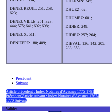
DHERSIN: 345;
DENEUREUIL: 251; 258;
DHUEZ: 62;
623;
DHUMEZ: 601;
DENEUVILLE: 251; 323;
444; 575; 641; 692; 698;
DIDIER: 249;
DENEUX: 511;
DIDIEZ: 257; 264;
DENIEPPE: 180; 409;
DIEVAL: 136; 142; 205;
283; 358;
Précédent
Suivant
Article précédent : Index Notaires d'Avesnes 1775-1781
Précédent
Article suivant : Index Notaires d'Avesnes 1767-
1770
Suivant
Valider