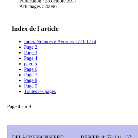
Publication : 28 octobre 2017
Affichages : 20096
Index de l'article
Index Notaires d'Avesnes 1771-1774
Page 2
Page 3
Page 4
page 5
Page 6
Page 7
Page 8
Page 9
Toutes les pages
Page 4 sur 9
DELACRESSONNIERE:
DENIER: 8; 57; 131; 157;