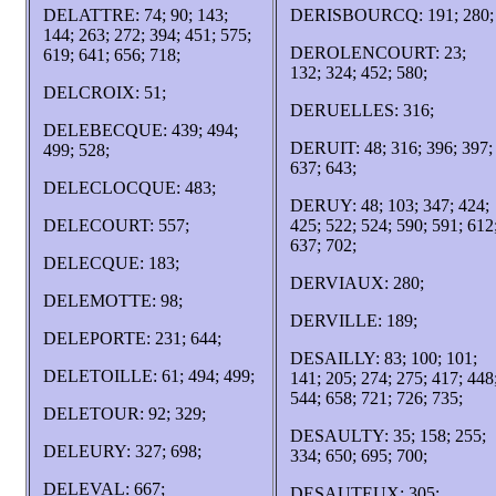
DELATTRE: 74; 90; 143;
DERISBOURCQ: 191; 280;
144; 263; 272; 394; 451; 575;
DEROLENCOURT: 23;
619; 641; 656; 718;
132; 324; 452; 580;
DELCROIX: 51;
DERUELLES: 316;
DELEBECQUE: 439; 494;
DERUIT: 48; 316; 396; 397;
499; 528;
637; 643;
DELECLOCQUE: 483;
DERUY: 48; 103; 347; 424;
DELECOURT: 557;
425; 522; 524; 590; 591; 612
637; 702;
DELECQUE: 183;
DERVIAUX: 280;
DELEMOTTE: 98;
DERVILLE: 189;
DELEPORTE: 231; 644;
DESAILLY: 83; 100; 101;
DELETOILLE: 61; 494; 499;
141; 205; 274; 275; 417; 448
544; 658; 721; 726; 735;
DELETOUR: 92; 329;
DESAULTY: 35; 158; 255;
DELEURY: 327; 698;
334; 650; 695; 700;
DELEVAL: 667;
DESAUTEUX: 305;