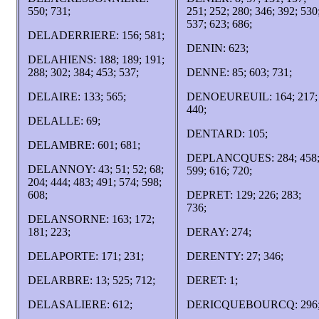
550; 731;
251; 252; 280; 346; 392; 530
537; 623; 686;
DELADERRIERE: 156; 581;
DENIN: 623;
DELAHIENS: 188; 189; 191;
288; 302; 384; 453; 537;
DENNE: 85; 603; 731;
DELAIRE: 133; 565;
DENOEUREUIL: 164; 217;
440;
DELALLE: 69;
DENTARD: 105;
DELAMBRE: 601; 681;
DEPLANCQUES: 284; 458
DELANNOY: 43; 51; 52; 68;
599; 616; 720;
204; 444; 483; 491; 574; 598;
608;
DEPRET: 129; 226; 283;
736;
DELANSORNE: 163; 172;
181; 223;
DERAY: 274;
DELAPORTE: 171; 231;
DERENTY: 27; 346;
DELARBRE: 13; 525; 712;
DERET: 1;
DELASALIERE: 612;
DERICQUEBOURCQ: 296