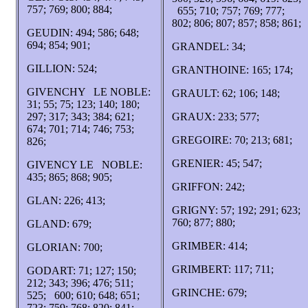
757; 769; 800; 884;
655; 710; 757; 769; 777;
802; 806; 807; 857; 858; 861;
GEUDIN: 494; 586; 648;
694; 854; 901;
GRANDEL: 34;
GILLION: 524;
GRANTHOINE: 165; 174;
GIVENCHY LE NOBLE:
GRAULT: 62; 106; 148;
31; 55; 75; 123; 140; 180;
297; 317; 343; 384; 621;
GRAUX: 233; 577;
674; 701; 714; 746; 753;
GREGOIRE: 70; 213; 681;
826;
GRENIER: 45; 547;
GIVENCY LE NOBLE:
435; 865; 868; 905;
GRIFFON: 242;
GLAN: 226; 413;
GRIGNY: 57; 192; 291; 623;
760; 877; 880;
GLAND: 679;
GRIMBER: 414;
GLORIAN: 700;
GRIMBERT: 117; 711;
GODART: 71; 127; 150;
212; 343; 396; 476; 511;
GRINCHE: 679;
525; 600; 610; 648; 651;
723; 759; 768; 820; 841;