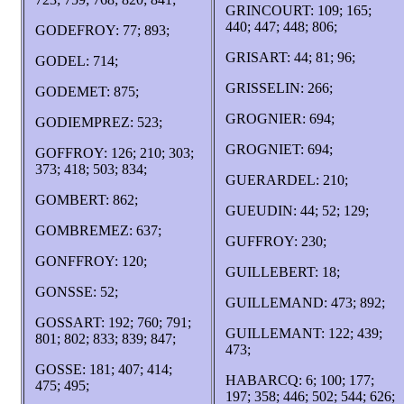
GRINCOURT: 109; 165;
440; 447; 448; 806;
GODEFROY: 77; 893;
GRISART: 44; 81; 96;
GODEL: 714;
GRISSELIN: 266;
GODEMET: 875;
GROGNIER: 694;
GODIEMPREZ: 523;
GROGNIET: 694;
GOFFROY: 126; 210; 303;
373; 418; 503; 834;
GUERARDEL: 210;
GOMBERT: 862;
GUEUDIN: 44; 52; 129;
GOMBREMEZ: 637;
GUFFROY: 230;
GONFFROY: 120;
GUILLEBERT: 18;
GONSSE: 52;
GUILLEMAND: 473; 892;
GOSSART: 192; 760; 791;
GUILLEMANT: 122; 439;
801; 802; 833; 839; 847;
473;
GOSSE: 181; 407; 414;
HABARCQ: 6; 100; 177;
475; 495;
197; 358; 446; 502; 544; 626;