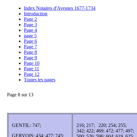
Index Notaires d'Avesnes 1677-1734
Introduction
Page 2
Page 3
Page 4
page 5
Page 6
Page 7
Page 8
Page 9
Page 10
Page 11
Page 12
Toutes les pages
Page 8 sur 13
GENTIL: 747;
216; 217; 220; 254; 255;
342; 422; 469; 472; 477; 497;
GERVOIS: 434; 477; 745;
500; 526; 596; 604; 619. 625;