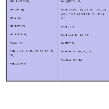
VUALEMBERT 543;
WANQUETIN: 153;
VUALON: 61;
WARLINCOURT: 95; 158; 163; 174; 217;
228; 247; 252; 384; 393; 396; 478; 482; 560;
VUIEZ: 82;
657;
VUILBERT: 298;
WARLOY: 401;
VUILLERET: 61;
WARLUZEL: 171; 179; 728;
WAAST: 754;
WARNEZ: 10;
WAGON: 130; 189; 347; 348; 453; 469; 716;
WARNIER: 237; 436; 580; 720;
765;
WARNIEZ: 434; 715;
WAILLY: 202; 657;