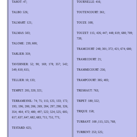
TAHOT: 47;
TOURNELLE: 416;
TALBO: 526;
TOUTENCOURT: 361;
TALMART: 121;
TOUZE: 108;
TALMAS: 503;
TOUZET: 115; 426; 447; 448; 619; 680; 709;
739;
TALOME: 239; 600;
TRAMCOURT: 248; 301; 372; 421; 674; 680;
TARLIER: 359;
TRAMECOURT: 21;
TAVERNIER: 52; 90; 169; 178; 357; 542;
549; 610; 615;
TRAMMECOURT: 256;
TELLIER: 10; 133;
TRAMPCOURT: 385; 483;
TEMPET: 205; 320; 321;
TRESHAUT: 763;
TERRAMESNIL: 74; 75; 115; 125; 133; 172;
TRIPET: 180; 552;
193; 196; 200; 206; 269; 284; 297; 298; 326;
TRIQUE: 158;
354; 464; 472; 480; 497; 522; 524; 525; 605;
617; 637; 647; 682; 683; 711; 751; 771;
TURBANT: 108 ;115; 525; 768;
TESTARD: 625;
TURBENT: 253; 525;