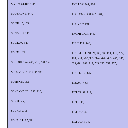
SIMENCOURT: 339;
THILLOY: 201; 404;
SODEMONT: 347;
THOLOME: 630; 631; 764;
SOIER: 15; 133;
THOMAS: 449;
SOITALLE: 117;
THORILLION: 143;
SOLIEUX: 511;
THUILIER: 142;
SOLIN: 113;
THUILLIER: 18; 28; 60; 96; 121; 142; 177;
180; 230; 267; 333; 374; 428; 453; 461; 531;
SOLLON: 124; 465; 713; 720; 722;
628; 641; 696; 717; 719; 729; 737; 777;
SOLON: 67; 417; 713; 749;
THULLIER: 375;
SOMBRIN: 162;
TIBAUT: 401;
SONCAMP: 281; 282; 290;
TIERCE: 96; 519;
SOREL: 25;
TIERS: 95;
SOUAL: 215;
TILLIEU: 96;
SOUALLE: 37; 38;
TILLOLAY: 342;