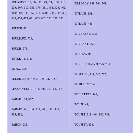
SOUASTRE: 19; 34; 35; 49; 99; 106; 219;
TILLOLOY: 698; 764; 765;
279; 307; 317; 353; 370; 391; 408; 429; 462;
463; 504; 549; 567; 569; 629; 631; 633; 635;
TITRANS: 691;
636; 656; 663; 671; 685; 687; 722; 776; 782;
TITRANT: 435;
SOUICH: 87;
TITTERANT: 435;
SOULIAUX: 723;
TITTRANT: 565;
SOULIS: 276;
TONEL: 559;
SOYER: 15; 213;
TONNEL: 165; 559; 726; 754;
SOYEZ: 269;
TOREL: 95; 134; 242; 262;
SUEUR: 32; 40; 42; 59; 328; 382; 525;
TORILLON: 204;
SUS SAINT LEGER: 36; 215; 377; 612; 679;
TOULLETTE: 446;
TABARE: 83; 612;
TOUPE: 41;
TABARY: 68; 134; 150; 203; 308; 470; 515;
536; 662;
TOUPET: 315; 404; 540; 743;
TAHON: 239;
TOUPPET: 404;