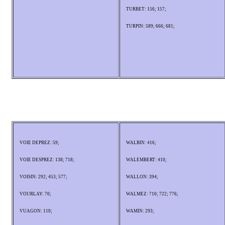
TURBET: 156; 157;
TURPIN: 589; 666; 681;
VOIE DEPREZ: 59;
WALBIN: 416;
VOIE DESPREZ: 138; 718;
WALEMBERT: 410;
VOISIN: 292; 453; 577;
WALLON: 394;
VOURLAY: 70;
WALMEZ: 710; 722; 776;
VUAGON: 110;
WAMIN: 293;