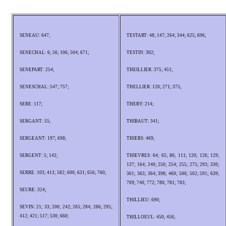
SENEAU: 647;
TESTART: 48; 147; 264; 344; 625; 696;
SENECHAL: 6; 56; 106; 504; 671;
TESTIN: 302;
SENEPART: 254;
THEILLIER: 375; 451;
SENESCHAL: 547; 757;
THELLIER: 120; 271; 375;
SERE: 117;
THERY: 214;
SERGANT: 55;
THIBAUT: 341;
SERGEANT: 197; 698;
THIERS: 469;
SERGENT: 5; 142;
THIEVRES: 64; 65; 86; 111; 120; 126; 129;
137; 164; 240; 250; 254; 255; 275; 293; 330;
SERRE: 103; 413; 582; 600; 631; 656; 760;
361; 363; 364; 398; 469; 500; 502; 591; 639;
709; 740; 772; 780; 781; 783;
SEURE: 324;
THILLIEU: 690;
SEVIN: 21; 33; 200; 242; 265; 284; 286; 295;
412; 421; 517; 530; 660;
THILLOEUL: 450; 456;