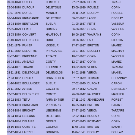
05-06-1878
CONTY
LEBLOND
??-??-1636
PETREL
TAR---?
25-06-1878
DUFOUR
DELETOILE
15-09-1636
FOUBLE
COPIN
11-07-1878
NOREL
MANIER
05-11-1636
DECRAY
FOUBLE
16-04-1879
PRINGARBE
DELETOILE
09-02-1637
LABBE
DECRAY
22-04-1879
BERTILLON
SUEUR
01-05-1637
PETIT
VASSEUR
12-05-1879
FERTE
DUMINY
06-06-1637
COPIN
VASSEUR
13-05-1879
CONVERT
HAUTBOUT
16-06-1637
WAVRANS
COPIN
21-10-1879
DELENCLOS
HURE
20-06-1637
LAU
PICOTIN
12-11-1879
PANIER
VASSEUR
??-??-1637
BRETON
MAMEZ
23-11-1880
DELATTRE
PRINGARBE
04-07-1637
DECLETY
MACHAR
01-02-1881
BRIDENNE
TETART
10-07-1637
COPIN
VASSEUR
19-04-1881
AMEAUX
CONTY
12-07-1637
COPIN
MAMEZ
25-04-1881
TIRARD
FOURRIER
13-02-1638
VERON
TARTARE
28-11-1881
DELETOILLE
DELENCLOS
14-02-1638
VERON
MAHIEU
27-03-1882
LENOIR
PARMENTIER
??-??-1639
THIBAUT
DELANNOY
21-10-1882
BOULANGER
SUEUR
07-02-1640
DUPONT
CARON
29-11-1882
AVISSE
COZETTE
20-??-1642
CADAR
DENIELLE?
12-02-1883
DELENCLOS
CONTY
26-08-1642
PAUCHET
MATHIEU
19-02-1883
TETU
PARMENTIER
27-11-1642
JENNEQUIN
FOREST
12-09-1883
PRINGARBE
PRINGARBE
16-05-1643
BRETON
BAYART
16-04-1884
BRICHET
LEBORGNE
??-??-1643
VERON
TARTARE
30-04-1884
LEBLOND
DELETOILE
02-02-1643
BOULAR
COPIN
29-09-1884
DELAIRE
GROUX
??-??-1643
POSDAN?
COPIN
15-10-1884
COZETTE
COCHON
11-06-1643
BRETON
BAYART
02-12-1884
LARRIEU
DOURDIN
11-07-1643
DECRAY
BOULAR