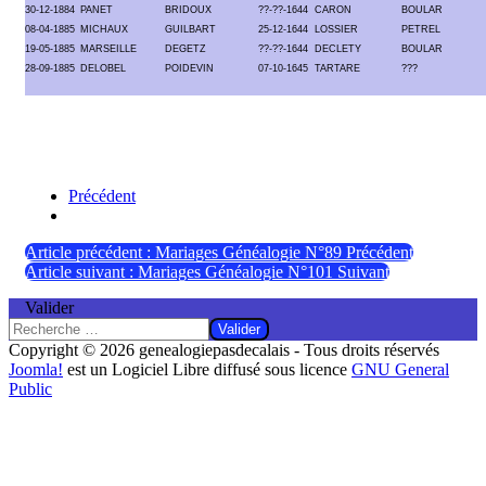
30-12-1884
PANET
BRIDOUX
??-??-1644
CARON
BOULAR
08-04-1885
MICHAUX
GUILBART
25-12-1644
LOSSIER
PETREL
19-05-1885
MARSEILLE
DEGETZ
??-??-1644
DECLETY
BOULAR
28-09-1885
DELOBEL
POIDEVIN
07-10-1645
TARTARE
???
Précédent
Article précédent : Mariages Généalogie N°89
Précédent
Article suivant : Mariages Généalogie N°101
Suivant
Valider
Valider
Copyright © 2026 genealogiepasdecalais - Tous droits réservés
Joomla!
est un Logiciel Libre diffusé sous licence
GNU General
Public