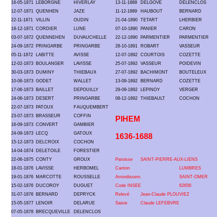
16-05-1871
LEBORGNE
HIVERLAY
13-11-1889
DELGOVE
DELENCLOS
12-07-1871
QUENHEN
JAZE
11-12-1889
HAUBOUT
BERNARD
22-11-1871
VILLIN
OUDIN
21-04-1890
TETART
LHERBIER
18-12-1871
CORDIER
LUNE
07-10-1890
PANIER
CARON
03-07-1872
QUENNEHEN
DUVAUCHELLE
22-12-1890
PARMENTIER
PARMENTIER
24-09-1872
PRINGARBE
PRINGARBE
28-10-1891
ROBART
VASSEUR
05-11-1872
LABITTE
AVISSE
12-07-1892
COURTOIS
COZETTE
12-02-1873
BOULANGER
LAVISSE
25-07-1892
VASSEUR
POIDEVIN
30-03-1873
DUMINY
THIEBAUX
27-07-1892
BACHIMONT
BOUTELEUX
10-06-1873
GODET
WALLET
13-09-1892
BERNARD
COZETTE
17-06-1873
BAILLET
DEPOUILLY
29-09-1892
LEPINOY
VERGER
24-06-1873
DESERT
PRINGARBE
08-12-1892
THIEBAULT
COCHON
22-07-1873
PATOUX
FAUQUEMBERT
23-07-1873
BRASSEUR
COFFIN
PIHEM
16-09-1873
CONVERT
GAMBIER
24-09-1873
LECQ
GATOUX
1636-1688
15-12-1873
DELCROIX
COCHON
14-04-1874
DELETOILE
FORESTIER
22-06-1875
CONTY
GROUX
Paroisse
SAINT-PIERRE-AUX-LIENS
18-01-1876
LAVISSE
HERBOMEL
Canton
LUMBRES
19-01-1876
MARCOTTE
ROUSSELLE
Arrondissem.
SAINT-OMER
15-02-1876
DUCOROY
DUGUET
Code INSEE
62656
31-07-1876
BERNARD
DEPRYCK
Relevé
Jean-Claude PLOUVIEZ
15-05-1877
LENOIR
DELARUE
Saisie
Claude LEFEBVRE
07-05-1878
BRECQUEVILLE
DELENCLOS