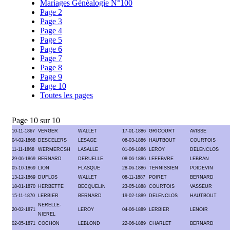
Mariages Généalogie N°100
Page 2
Page 3
Page 4
Page 5
Page 6
Page 7
Page 8
Page 9
Page 10
Toutes les pages
Page 10 sur 10
10-11-1867
VERGER
WALLET
17-01-1886
GRICOURT
AVISSE
04-02-1868
DESCELERS
LESAGE
06-03-1886
HAUTBOUT
COURTOIS
11-11-1868
WERMERCSH
LASALLE
01-06-1886
LEROY
DELENCLOS
29-06-1869
BERNARD
DERUELLE
08-06-1886
LEFEBVRE
LEBRAN
05-10-1869
LION
FLASQUE
28-06-1886
TERNISSIEN
POIDEVIN
13-12-1869
DUFLOS
WALLET
08-11-1887
POIRET
BERNARD
18-01-1870
HERBETTE
BECQUELIN
23-05-1888
COURTOIS
VASSEUR
15-11-1870
LERBIER
BERNARD
19-02-1889
DELENCLOS
HAUTBOUT
NERELLE-
20-02-1871
LEROY
04-06-1889
LERBIER
LENOIR
NIEREL
02-05-1871
COCHON
LEBLOND
22-06-1889
CHARLET
BERNARD