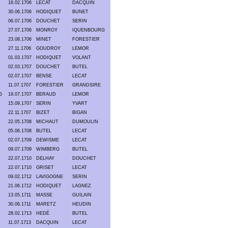
16.02.1706
LECAT
DACQUIN
30.06.1706
HODIQUET
BUNET
06.07.1706
DOUCHET
SERIN
27.07.1706
MONROY
IQUENBOURG
23.08.1706
MINET
FORESTIER
27.11.1706
GOUDROY
LEMOR
01.03.1707
HODIQUET
VOLANT
02.03.1707
DOUCHET
BUTEL
02.07.1707
BENSE
LECAT
11.07.1707
FORESTIER
GRANDSIRE
G
19.07.1707
BERAUD
LEMOR
15.09.1707
SERIN
YVART
22.11.1707
BIZET
BIGAN
22.05.1708
MICHAUT
DUMOULIN
05.06.1708
BUTEL
LECAT
02.07.1709
DEWISME
LECAT
09.07.1709
WIMBERG
BUTEL
22.07.1710
DELHAY
DOUCHET
22.07.1710
GRISET
LECAT
09.02.1712
LAVIGOGNE
SERIN
21.06.1712
HODIQUET
LAGNEZ
13.05.1711
MASSE
GUILAIN
30.06.1711
MARETZ
HEUDIN
28.02.1713
HEDÉ
BUTEL
11.07.1713
DACQUIN
LECAT