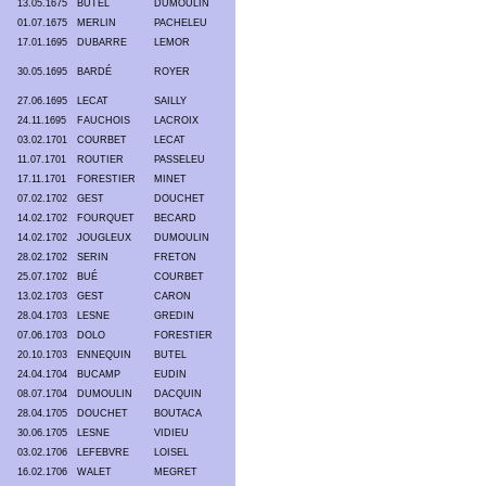
13.05.1675
BUTEL
DUMOULIN
01.07.1675
MERLIN
PACHELEU
17.01.1695
DUBARRE
LEMOR
30.05.1695
BARDÉ
ROYER
27.06.1695
LECAT
SAILLY
24.11.1695
FAUCHOIS
LACROIX
03.02.1701
COURBET
LECAT
11.07.1701
ROUTIER
PASSELEU
17.11.1701
FORESTIER
MINET
07.02.1702
GEST
DOUCHET
14.02.1702
FOURQUET
BECARD
14.02.1702
JOUGLEUX
DUMOULIN
28.02.1702
SERIN
FRETON
25.07.1702
BUÉ
COURBET
13.02.1703
GEST
CARON
28.04.1703
LESNE
GREDIN
07.06.1703
DOLO
FORESTIER
20.10.1703
ENNEQUIN
BUTEL
24.04.1704
BUCAMP
EUDIN
08.07.1704
DUMOULIN
DACQUIN
28.04.1705
DOUCHET
BOUTACA
30.06.1705
LESNE
VIDIEU
03.02.1706
LEFEBVRE
LOISEL
16.02.1706
WALET
MEGRET