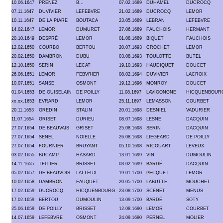
10.06.1647
PRENEZ
B...
07.02.1689
DUHAMEL
DUCROCQ
07.11.1647
DUVIVIER
LEFEBVRE
21.02.1689
DUCROCQ
LEMOR
10.11.1647
DE LA PIARE
BOUTACA
23.05.1689
LEBRAN
LEFEBVRE
14.02.1647
LEMOR
DUMURET
27.06.1689
FAUCHOIS
HERMANT
20.10.1649
DESPRÉ
LEMOR
01.08.1689
BIQUET
FAUCHOIS
12.02.1650
COURBO
BERTOU
20.07.1693
CROCHET
LEMOR
20.02.1650
DAMBRON
DUBU
03.08.1693
TOULOTTE
BUTEL
12.10.1650
SERIN
LECAT
19.10.1693
HAUDIQUET
DOUCET
26.06.1651
LEMOR
FEBVRIER
08.02.1694
DUVIVIER
LACROIX
10.07.1651
SANSE
OSMONT
19.12.1696
MONROY
DOUCET
01.04.1653
DE GUISELAIN
DE POILLY
11.08.1697
LAVIGONGNE
HICQUENBOUR
xx.xx.1653
EVRARD
LEMOR
25.11.1697
LEMASSON
COURBET
20.11.1653
GREDIN
STALIN
20.01.1698
DESNIEL
VADURIER
11.07.1654
GRISET
DURIEU
08.07.1698
LESNE
DACQUIN
27.07.1654
DE BEAUVAIS
GRISET
25.08.1698
SERIN
DACQUIN
27.07.1654
SENEL
NOIELLE
26.08.1698
LIEGEARD
DE POILLY
27.07.1654
FOURNIER
BRUYANT
05.10.1698
RICOUART
LEVEUX
03.02.1655
BUCAMP
HASARD
13.01.1699
VIN
DUMOULIN
14.11.1655
TELLIER
BRISSET
03.02.1699
BARDÉ
DACQUIN
05.02.1657
DE BEAUVOIS
LATTEUX
19.01.1700
PECQUET
LEMOR
10.02.1658
DAMBRON
FAUQUET
20.05.1700
LABUTTE
MOUCHET
17.02.1659
DUCROCQ
HICQUENBOURG
23.08.1700
SCENET
MENUS
17.02.1659
BERTOU
DUMOULIN
13.09.1700
BARDÉ
SOTY
25.06.1659
DE POILLY
BRISSET
12.08.1690
LEMOR
COURBET
14.07.1659
LEFEBVRE
OSMONT
24.09.1690
PERNEL
MOLIER