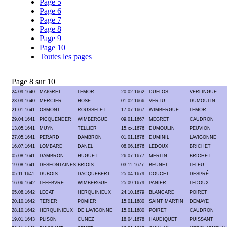
Page 5
Page 6
Page 7
Page 8
Page 9
Page 10
Toutes les pages
Page 8 sur 10
24.09.1640
MAIGRET
LEMOR
20.02.1662
DUFLOS
VERLINGUE
23.09.1640
MERCIER
HOSE
01.02.1666
VERTU
DUMOULIN
21.01.1641
OSMONT
ROUSSELET
17.07.1667
WIMBERGUE
LEMOR
29.04.1641
PICQUENDER
WIMBERGUE
09.01.1667
MEGRET
CAUDRON
13.05.1641
MUYN
TELLIER
15.xx.1676
DUMOULIN
PEUVION
27.05.1641
PERARD
DAMBRON
01.01.1676
DUMINIL
LAVIGONNE
16.07.1641
LOMBARD
DANEL
08.06.1676
LEDOUX
BRICHET
05.08.1641
DAMBRON
HUGUET
26.07.1677
MERLIN
BRICHET
19.08.1641
DESFONTAINES
BRIOIS
03.11.1677
BEUNET
LELEU
05.11.1641
DUBOIS
DACQUEBERT
25.04.1679
DOUCET
DESPRÉ
16.06.1642
LEFEBVRE
WIMBERGUE
25.09.1679
PANIER
LEDOUX
05.08.1642
LECAT
HERQUINIEUX
24.10.1679
BLANCARD
POIRET
20.10.1642
TERIER
POMIER
15.01.1680
SAINT MARTIN
DEMAYE
28.10.1642
HERQUINIEUX
DE LAVIGONNE
15.01.1680
POIRET
CAUDRON
19.01.1643
PLISON
CUNEZ
18.04.1678
HAUDIQUET
PUISSANT