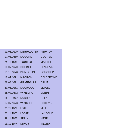
03.03.1669
DEGUAQUIER
PEUVION
17.06.1669
DOUCHET
COURBET
25.11.1669
TOULLOT
MANTEL
13.07.1670
CHERET
BLANPAIN
13.10.1670
DUMOULIN
BOUCHER
12.01.1671
MACRON
DELESPEINE
09.02.1671
GRANDSIRE
DENIN
30.03.1672
DUCROCQ
MOREL
25.07.1672
WIMBERG
SERIN
16.10.1672
DURIEZ
CLIPET
17.07.1673
WIMBERG
PODEVIN
21.11.1672
LOTH
MILLE
27.11.1673
LECAT
LANECHE
28.11.1673
SERIN
VIDIEU
19.11.1674
LEROY
TILLIER