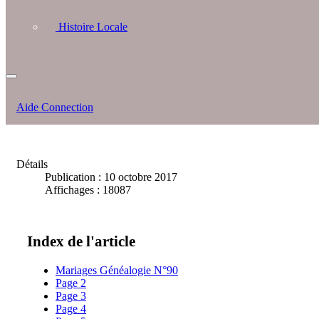
Histoire Locale
Aide Connection
Détails
Publication : 10 octobre 2017
Affichages : 18087
Index de l'article
Mariages Généalogie N°90
Page 2
Page 3
Page 4