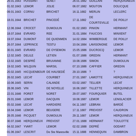
26.01.1643
PUISSANT
SENET
26.01.1682
GUILLAIN
HERQUIGNEUX
01.02.1643
LEMOR
JOLIE
06.07.1682
MOUTON
DOLICQUE
09.01.1643
CORNU
BRICHET
16.11.1682
MERLIN
LECLERC
DE
18.01.1644
BRICHET
PINCEDÉ
17.11.1682
DE POILLY
COURTEVILLE
12.06.1644
CROCET
DUMOULIN
01.02.1683
PINION
HERMANT
18.07.1644
EVRARD
REE
31.01.1684
FAUCOIS
MINXENT
19.07.1644
DUMONT
DE QUIENMEN
14.02.1684
WIMBERGUE
DE POILLY
26.07.1644
LEPRINCE
TESTU
10.04.1684
LAVIGONGNE
LEMOR
30.01.1645
EVRARD
DE OYSEMON
15.05.1686
DUCROCQ
LEMOR
12.02.1645
DELILE
LETIEN
01.07.1686
GREDIN
HERMANT
13.02.1645
DESPRÉ
BRUIANNE
19.08.1686
SIMON
DUMOULIN
19.02.1645
WILQUIN
MARSIL
07.10.1686
CAFFIER
GREDIN
20.02.1645
HICQUENBOUR
DE HAUSEDÉ
29.10.1686
?
?
26.02.1645
LECAT
COURBET
27.01.1687
LAMOTTE
HERQUINEUX
10.06.1645
SERIN
CALANDE
03.02.1687
TELLIER
LECAT
28.06.1645
VIN
DE NOYELLE
16.06.1687
TILLETTE
HERQUINEUX
22.01.1646
PORET
NORET
29.07.1687
FOURQUIER
BUTEL
29.01.1646
LEMOR
DACQUIN
19.08.1687
LEMOR
LENGLACIER
05.02.1646
LECAT
HARDIERE
04.11.1687
LEBRAN
BARDÉ
16.04.1646
LEMOR
BEUGERE
17.11.1687
PREVOST
CAUDRON
28.05.1646
PICQUET
DUMOULIN
29.11.1687
LEMOR
HERQUINEUX
30.07.1646
HERQUINEUX
PREVOST
27.01.1688
HERMANT
TOULOTTE
04.02.1647
YVART
LEMOR
02.02.1688
DEPRÉ
GODART
01.06.1647
LESCRIT
De Ste Maresville
15.11.1688
HENNEQUIN
DAMBRON