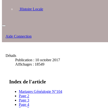
Histoire Locale
Aide Connection
Détails
Publication : 10 octobre 2017
Affichages : 18549
Index de l'article
Mariages Généalogie N°104
Page 2
Page 3
Page 4