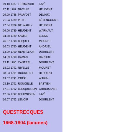
09.10.1787
TIRMARCHE
LAVÉ
27.11.1787
NIVELLE
HEUDENT
29.09.1788
PRUVOST
DEVAUX
21.04.1789
PETIT
BÉTENCOURT
27.04.1789
DE WAILLY
HEUDENT
09.06.1789
HEUDENT
WARNAUT
04.08.1789
SAMIER
BLOND
26.07.1790
BUQUET
MOURET
16.03.1790
HEUDENT
ANDRIEU
13.09.1790
RENVILLION
DOURLENT
14.09.1790
CAMUS
CAROUX
23.11.1790
CANTREL
DOURLENT
15.02.1791
NIVELLE
MOURET
08.03.1791
DOURLENT
HEUDENT
19.07.1791
CRÉPI
WARIN
25.10.1791
ROUCELLE
BASTIEN
17.01.1792
BOUQUILLION
CHROISSART
12.06.1792
BOURNISIEN
LAVÉ
16.07.1792
LENOIR
DOURLENT
QUESTRECQUES
1668-1804 (lacunes)