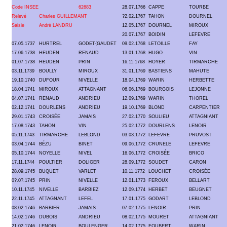
Code INSEE
62683
28.07.1766
CAPPE
TOURBE
Relevé
Charles GUILLEMANT
?2.02.1767
TAHON
DOURNEL
Saisie
André LANDRU
12.05.1767
DOURNEL
MIROUX
20.07.1767
BOIDIN
LEFEVRE
07.05.1737
HURTREL
GODET{GAUDET
09.02.1768
LETOILLE
FAY
17.06.1738
HEUDEN
RENAUD
13.01.1768
HUGO
VIN
01.07.1738
HEUDEN
PRIN
16.11.1768
HOYER
TIRMARCHE
03.11.1739
BOULLY
MIROUX
31.01.1769
BASTIENS
MAHUTE
19.10.1740
DUFOUR
NIVELLE
18.04.1769
WARIN
HERBETTE
18.04.1741
MIROUX
ATTAGNANT
06.06.1769
BOURGOIS
LEJONNE
04.07.1741
RENAUD
ANDRIEU
12.09.1769
WARIN
THOREL
02.12.1741
DOURLENS
ANDRIEU
19.10.1769
BLOND
CARPENTIER
29.01.1743
CROISÉE
JAMAIS
27.02.1770
SOULIEU
ATTAGNIANT
17.08.1743
TAHON
VIN
25.02.1772
DOURLENS
LENOIR
05.11.1743
TIRMARCHE
LEBLOND
03.03.1772
LEFEVRE
PRUVOST
03.04.1744
BÉZU
BINET
09.06.1772
CRUNELE
LEFEVRE
05.10.1744
NOYELLE
NIVEL
16.06.1772
CROISÉE
BRICO
17.11.1744
POULTIER
DOLIGER
28.09.1772
SOUDET
CARON
28.09.1745
BUQUET
VARLET
10.11.1772
LOUCHET
CROISÉE
0?.0?.1745
PRIN
NIVELLE
12.01.1773
FEROUX
BELLART
10.11.1745
NIVELLE
BARBIEZ
12.09.1774
HERBET
BEUGNET
22.11.1745
ATTAGNANT
LEFEL
17.01.1775
GODART
LEBLOND
08.02.1746
BARBIER
JAMAIS
07.02.1775
LENOIR
PRIN
14.02.1746
DUBOIS
ANDRIEU
08.02.1775
MOURET
ATTAGNIANT
21.02.1746
LENOIR
BOULENGER
14.02.1775
FOUBERT
WARIN