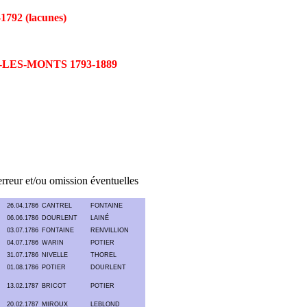
92 (lacunes)
LES-MONTS 1793-1889
 erreur et/ou omission éventuelles
26.04.1786
CANTREL
FONTAINE
06.06.1786
DOURLENT
LAINÉ
03.07.1786
FONTAINE
RENVILLION
04.07.1786
WARIN
POTIER
31.07.1786
NIVELLE
THOREL
01.08.1786
POTIER
DOURLENT
13.02.1787
BRICOT
POTIER
20.02.1787
MIROUX
LEBLOND