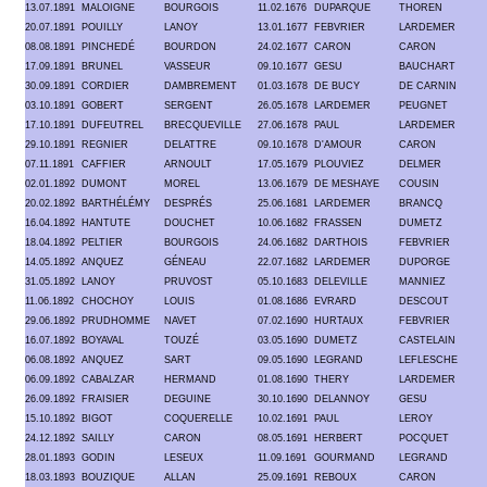
13.07.1891
MALOIGNE
BOURGOIS
11.02.1676
DUPARQUE
THOREN
20.07.1891
POUILLY
LANOY
13.01.1677
FEBVRIER
LARDEMER
08.08.1891
PINCHEDÉ
BOURDON
24.02.1677
CARON
CARON
17.09.1891
BRUNEL
VASSEUR
09.10.1677
GESU
BAUCHART
30.09.1891
CORDIER
DAMBREMENT
01.03.1678
DE BUCY
DE CARNIN
03.10.1891
GOBERT
SERGENT
26.05.1678
LARDEMER
PEUGNET
17.10.1891
DUFEUTREL
BRECQUEVILLE
27.06.1678
PAUL
LARDEMER
29.10.1891
REGNIER
DELATTRE
09.10.1678
D'AMOUR
CARON
07.11.1891
CAFFIER
ARNOULT
17.05.1679
PLOUVIEZ
DELMER
02.01.1892
DUMONT
MOREL
13.06.1679
DE MESHAYE
COUSIN
20.02.1892
BARTHÉLÉMY
DESPRÉS
25.06.1681
LARDEMER
BRANCQ
16.04.1892
HANTUTE
DOUCHET
10.06.1682
FRASSEN
DUMETZ
18.04.1892
PELTIER
BOURGOIS
24.06.1682
DARTHOIS
FEBVRIER
14.05.1892
ANQUEZ
GÉNEAU
22.07.1682
LARDEMER
DUPORGE
31.05.1892
LANOY
PRUVOST
05.10.1683
DELEVILLE
MANNIEZ
11.06.1892
CHOCHOY
LOUIS
01.08.1686
EVRARD
DESCOUT
29.06.1892
PRUDHOMME
NAVET
07.02.1690
HURTAUX
FEBVRIER
16.07.1892
BOYAVAL
TOUZÉ
03.05.1690
DUMETZ
CASTELAIN
06.08.1892
ANQUEZ
SART
09.05.1690
LEGRAND
LEFLESCHE
06.09.1892
CABALZAR
HERMAND
01.08.1690
THERY
LARDEMER
26.09.1892
FRAISIER
DEGUINE
30.10.1690
DELANNOY
GESU
15.10.1892
BIGOT
COQUERELLE
10.02.1691
PAUL
LEROY
24.12.1892
SAILLY
CARON
08.05.1691
HERBERT
POCQUET
28.01.1893
GODIN
LESEUX
11.09.1691
GOURMAND
LEGRAND
18.03.1893
BOUZIQUE
ALLAN
25.09.1691
REBOUX
CARON