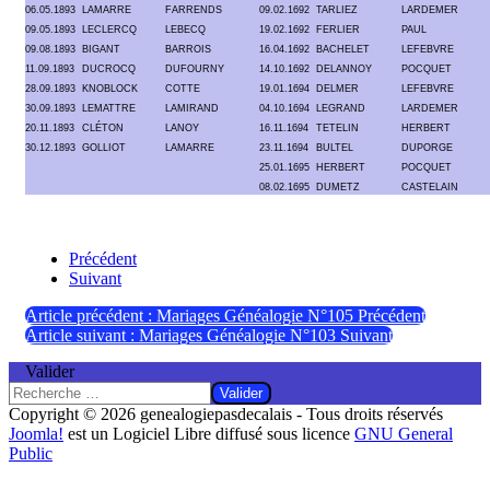
06.05.1893
LAMARRE
FARRENDS
09.02.1692
TARLIEZ
LARDEMER
09.05.1893
LECLERCQ
LEBECQ
19.02.1692
FERLIER
PAUL
09.08.1893
BIGANT
BARROIS
16.04.1692
BACHELET
LEFEBVRE
11.09.1893
DUCROCQ
DUFOURNY
14.10.1692
DELANNOY
POCQUET
28.09.1893
KNOBLOCK
COTTE
19.01.1694
DELMER
LEFEBVRE
30.09.1893
LEMATTRE
LAMIRAND
04.10.1694
LEGRAND
LARDEMER
20.11.1893
CLÉTON
LANOY
16.11.1694
TETELIN
HERBERT
30.12.1893
GOLLIOT
LAMARRE
23.11.1694
BULTEL
DUPORGE
25.01.1695
HERBERT
POCQUET
08.02.1695
DUMETZ
CASTELAIN
Précédent
Suivant
Article précédent : Mariages Généalogie N°105
Précédent
Article suivant : Mariages Généalogie N°103
Suivant
Valider
Valider
Copyright © 2026 genealogiepasdecalais - Tous droits réservés
Joomla!
est un Logiciel Libre diffusé sous licence
GNU General
Public