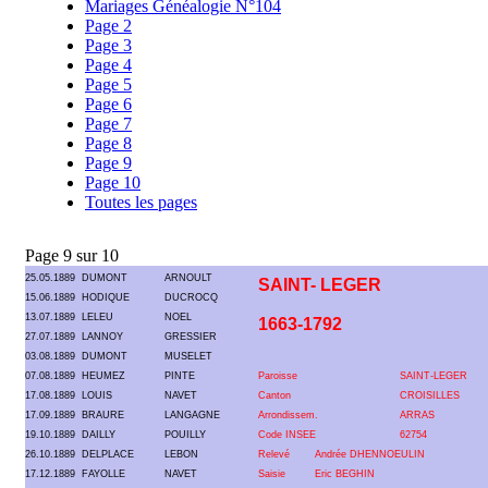
Mariages Généalogie N°104
Page 2
Page 3
Page 4
Page 5
Page 6
Page 7
Page 8
Page 9
Page 10
Toutes les pages
Page 9 sur 10
25.05.1889
DUMONT
ARNOULT
SAINT- LEGER
15.06.1889
HODIQUE
DUCROCQ
13.07.1889
LELEU
NOEL
1663-1792
27.07.1889
LANNOY
GRESSIER
03.08.1889
DUMONT
MUSELET
07.08.1889
HEUMEZ
PINTE
Paroisse
SAINT-LEGER
17.08.1889
LOUIS
NAVET
Canton
CROISILLES
17.09.1889
BRAURE
LANGAGNE
Arrondissem.
ARRAS
19.10.1889
DAILLY
POUILLY
Code INSEE
62754
26.10.1889
DELPLACE
LEBON
Relevé
Andrée DHENNOEULIN
17.12.1889
FAYOLLE
NAVET
Saisie
Eric BEGHIN