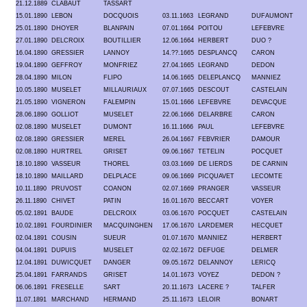
21.12.1889
CLABAUT
TASSART
15.01.1890
LEBON
DOCQUOIS
03.11.1663
LEGRAND
DUFAUMONT
25.01.1890
DHOYER
BLANPAIN
07.01.1664
POITOU
LEFEBVRE
27.01.1890
DELCROIX
BOUTILLIER
12.06.1664
HERBERT
DUO ?
16.04.1890
GRESSIER
LANNOY
14.??.1665
DESPLANCQ
CARON
19.04.1890
GEFFROY
MONFRIEZ
27.04.1665
LEGRAND
DEDON
28.04.1890
MILON
FLIPO
14.06.1665
DELEPLANCQ
MANNIEZ
10.05.1890
MUSELET
MILLAURIAUX
07.07.1665
DESCOUT
CASTELAIN
21.05.1890
VIGNERON
FALEMPIN
15.01.1666
LEFEBVRE
DEVACQUE
28.06.1890
GOLLIOT
MUSELET
22.06.1666
DELARBRE
CARON
02.08.1890
MUSELET
DUMONT
16.11.1666
PAUL
LEFEBVRE
02.08.1890
GRESSIER
MEREL
26.04.1667
FEBVRIER
DAMOUR
02.08.1890
HURTREL
GRISET
09.06.1667
TETELIN
POCQUET
18.10.1890
VASSEUR
THOREL
03.03.1669
DE LIERDS
DE CARNIN
18.10.1890
MAILLARD
DELPLACE
09.06.1669
PICQUAVET
LECOMTE
10.11.1890
PRUVOST
COANON
02.07.1669
PRANGER
VASSEUR
26.11.1890
CHIVET
PATIN
16.01.1670
BECCART
VOYER
05.02.1891
BAUDE
DELCROIX
03.06.1670
POCQUET
CASTELAIN
10.02.1891
FOURDINIER
MACQUINGHEN
17.06.1670
LARDEMER
HECQUET
02.04.1891
COUSIN
SUEUR
01.07.1670
MANNIEZ
HERBERT
04.04.1891
DUPUIS
MUSELET
02.02.1672
DEFUGE
DELMER
12.04.1891
DUWICQUET
DANGER
09.05.1672
DELANNOY
LERICQ
25.04.1891
FARRANDS
GRISET
14.01.1673
VOYEZ
DEDON ?
06.06.1891
FRESELLE
SART
20.11.1673
LACERE ?
TALFER
11.07.1891
MARCHAND
HERMAND
25.11.1673
LELOIR
BONART