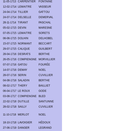
11-05-1713
CARPENTIER
FONTAINE
12-02-1714
LEMAITRE
VASSEUR
24-04-1714
TILLIER
GATTOU
24-07-1714
DELSELLE
DEMERVAL
28-11-1714
TIRANT
PASCHAL
05-02-1715
DEVIN
MARESNE
07-05-1715
LEMAITRE
SORETS
06-06-1715
DOLHIN
DELHOBEL
15-07-1715
NORMANT
BECCART
29-07-1715
CALIQUE
GUILBERT
28-04-1716
DESRATS
BERTHE
26-05-1716
COMPIENGNE
MORVILLIER
07-07-1716
GATOU
FOURÉE
14-07-1716
DEMAY
NOEL
28-07-1716
SERIN
CUVILLIER
04-08-1716
SALADIN
BERTHE
08-02-1717
THERY
BAILLIET
06-04-1717
LE ROUX
GODE
03-08-1717
COMPIENGNE
BLED
22-02-1718
DUTILLE
SANTUNNE
28-02-1718
SAILLY
CUVILLIER
11-10-1718
MERLOT
NOEL
18-10-1718
LAVOIGIER
HÉDOUX
27-06-1719
DANGER
LEGRAND