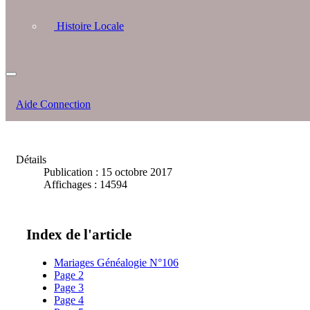
Histoire Locale
Aide Connection
Détails
Publication : 15 octobre 2017
Affichages : 14594
Index de l'article
Mariages Généalogie N°106
Page 2
Page 3
Page 4