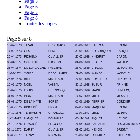
Page 5
Page 6
Page 7
Page 8
Toutes les pages
Page 5 sur 8
13-02-1673
TIRAN
DESCAMPS
05-08-1687
CARRON
HINGRET
14-02-1673
GEST
BENS
30-09-1687
DU BURQUOY
CALIQUE
29-04-1673
FICHEUX
CUVILLIER
29-02-1688
HINGRET
CARON
08-01-1674
CORBEAU
BACCON
01-06-1688
DIDIER
PALLIER
25-04-1674
DE LENGAIGNE
PASCHAL
26-07-1688
GRAVEL
LE MASTRE
11-06-1674
YVARE
DESCHAMPS
27-07-1688
WAMBE
VASSEUR
26-06-1674
BLED
MAILLIART
27-09-1688
CUVILLIER
ENNUYER
16-02-1675
NOEL
VASSAL
30-10-1688
SUEUR
PRINNE
20-02-1675
LOUIS
DU CROCQ
31-01-1689
MARIÉ
SENLECQ
31-07-1675
PION
MAILLIART
14-02-1689
MILLE
MESSIER
03-08-1675
DE LA HAYE
SORET
06-06-1689
PERRIER
CORDIER
13-08-1675
PINCEDÉ
BIGOT
02-07-1689
MAQUERET
HINGRET
14-10-1675
TERRASSIN
GRANELLE
11-07-1689
MINET
LE DRU
11-11-1675
HANQUER
BOIAVALLE
08-11-1689
PIQUET
HENOC
25-10-1676
LE WAGÉ
LE COCQUE
24-05-1690
SALLADIN
LESCHARTREU
02-11-1676
DARSY
CUVILLIER
01-02-1691
HENOC
GRIGNY
03-05-1677
TERRY
NORMAND
26-02-1691
LORMIER
BAUDRON