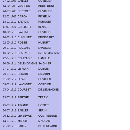
07-02-1708
BAILLET
CUVILLIER
14-02-1708
VASSEUR
BOULLOGNE
24-07-1708
DESTRÉE
CUVILLIER
12-02-1709
CARON
FICHEUX
18-01-1710
SALADIN
PORQUET
11-02-1710
GUILBERT
BENSE
18-02-1710
LAVOINE
CUVILLIER
26-02-1710
CUVILLIER
FROISSART
22-05-1710
ROBBE
HUBURT
29-07-1710
HUCLAYE
LAVOIGIER
16-02-1711
FLAHAUT
De Ste Maresville
22-04-1711
COURTOIS
HAMILLE
30-06-1711
DELENGAIGNE
SAIGNIER
07-07-1711
LE NOIR
DUBOIS
26-01-1712
BÉRAULT
SALADIN
01-02-1712
LESPI
CUVILIER
09-02-1712
LAVOIGIER
CORDIER
05-04-1712
COURBET
DE LENGAIGNE
23-07-1712
BERTHÉ
TERRY
25-07-1712
TIRAND
HOTIER
26-07-1712
BAILLET
SERIN
06-12-1712
LEFEBVRE
COMPIENGNE
14-01-1713
MAROY
MANGART
21-02-1713
SAILLY
DE LENGAGNE