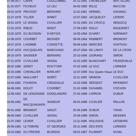
07-09-1677
CAPPE
COULLOMBEL
01-12-1691
CHEVALLIER
WATTILLIAU
11-10-1677
FICHEUX
LE LEU
04-02-1692
MILLE
BACCON
16-01-1678
PRUVOST
BERNARD
11-02-1692
HERMEL
GAIGNEU
21-07-1678
TILLIER
WIMET
23-07-1692
JACQUELET
LEPERE
16-01-1679
LE VASSAL
CUVILLIER
31-01-1693
DU CROCQ
SENLECQ
17-01-1679
RIBUD
MINET
27-06-1693
SAILLY
MAQUERET
13-02-1679
DU BUISSON
D'ARTOIS
24-05-1694
EUVART
NORMANT
12-06-1679
COURBET
MESSIER
08-06-1694
REMBERT
BREMONT
16-07-1679
L'HOMME
CONDETTE
09-06-1694
MERCIER
HURTEAU
20-07-1679
HUCQUELAYE
MARCHAND
26-07-1694
DE LANOY
DE LA CROIX
29-10-1679
SAIGNIER
BERNARD
25-10-1694
LEGRAND
SIMON
07-11-1679
CUVILLIER
VASSAL
31-01-1695
BLANCHART
FROIDEVALLE
26-02-1680
SORET
ROUTTIER
07-02-1695
LE DUC
LORMIER
02-03-1680
CHEVALLIER
MARLART
12-07-1695
Des Quatre Veaux
LE DUC
22-07-1680
MAILLIART
SORET
22-11-1695
GRIMON
CUVILLIER
14-04-1681
FOURDIN
CRENDALLE
14-02-1696
SERGENT
PAYEMENT
04-08-1681
DOLOT
COURBET
21-02-1696
DUHAMEL
COCHON
12-08-1681
DE LENGAIGNE
DODELANDRE
27-02-1696
CAPRON
DUBUR
DE
16-08-1681
VASSEUR
06-03-1696
CUVILIER
PAILLON
MACQUINGHEN
26-01-1682
BREMENT
SAGOT
05-06-1696
DUBUR
TIRAN
08-06-1682
CUVILLIER
VASSAL
25-06-1696
SIMON
MESSIER
21-07-1682
LEVIER
CUVILLIER
12-11-1696
HOLUIGUE
LEFEBVRE
29-09-1682
LE FEBVRE
ST GEORGES
28-11-1696
DES RATE
LORMIER
19-10-1682
DU FRESNE
BLONDIN
08-01-1697
PLUMART
DUVAL