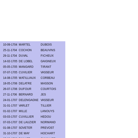
10-09-1704
MARTEL
DUBOIS
25-11-1704
COCHON
BEAUVINS
29-11-1704
DUVAL
FICHEUX
14-02-1705
DE LOBEL
GAIGNEUX
05-05-1705
MANGARD
TIRANT
07-07-1705
CUVILIER
VASSEUR
14-08-1705
WATILLIAUX
CORBEAU
18-05-1706
DELATRE
MASSON
26-07-1706
DUFOUR
COURTOIS
27-11-1706
BERNARD
JES
24-01-1707
DELENGAGNE
VASSEUR
31-01-1707
VARLET
TILLIER
01-02-1707
MILLE
LANOUYS
03-03-1707
CUVILLIER
HEDOU
X
07-03-1707
DE LAUZIER
NORMAND
01-08-1707
SOVETER
PREVOST
31-10-1707
DE MAY
HOCHART