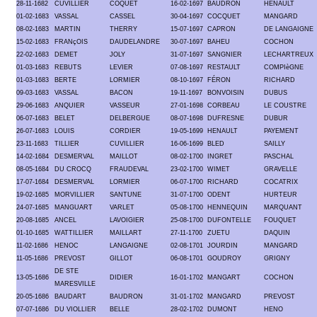
28-11-1682
CUVILLIER
COQUET
16-02-1697
BAUDRON
HENAULT
01-02-1683
VASSAL
CASSEL
30-04-1697
COCQUET
MANGARD
08-02-1683
MARTIN
THERRY
15-07-1697
CAPRON
DE LANGAIGNE
15-02-1683
FRANçOIS
DAUDELANDRE
30-07-1697
BAHEU
COCHON
22-02-1683
DEMET
JOLY
31-07-1697
SANGNIER
LECHARTREUX
01-03-1683
REBUTS
LEVIER
07-08-1697
RESTAULT
COMPIèGNE
01-03-1683
BERTE
LORMIER
08-10-1697
FÉRON
RICHARD
09-03-1683
VASSAL
BACON
19-11-1697
BONVOISIN
DUBUS
29-06-1683
ANQUIER
VASSEUR
27-01-1698
CORBEAU
LE COUSTRE
06-07-1683
BELET
DELBERGUE
08-07-1698
DUFRESNE
DUBUR
26-07-1683
LOUIS
CORDIER
19-05-1699
HENAULT
PAYEMENT
23-11-1683
TILLIER
CUVILLIER
16-06-1699
BLED
SAILLY
14-02-1684
DESMERVAL
MAILLOT
08-02-1700
INGRET
PASCHAL
08-05-1684
DU CROCQ
FRAUDEVAL
23-02-1700
WIMET
GRAVELLE
17-07-1684
DESMERVAL
LORMIER
06-07-1700
RICHARD
COCATRIX
19-02-1685
MORVILLIER
SANTUNE
31-07-1700
ODENT
HURTEUR
24-07-1685
MANGUART
VARLET
05-08-1700
HENNEQUIN
MARQUANT
20-08-1685
ANCEL
LAVOIGIER
25-08-1700
DUFONTELLE
FOUQUET
01-10-1685
WATTILLIER
MAILLART
27-11-1700
ZUETU
DAQUIN
11-02-1686
HENOC
LANGAIGNE
02-08-1701
JOURDIN
MANGARD
11-05-1686
PREVOST
GILLOT
06-08-1701
GOUDROY
GRIGNY
DE STE
13-05-1686
DIDIER
16-01-1702
MANGART
COCHON
MARESVILLE
20-05-1686
BAUDART
BAUDRON
31-01-1702
MANGARD
PREVOST
07-07-1686
DU VIOLLIER
BELLE
28-02-1702
DUMONT
HENO