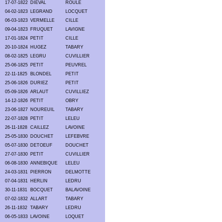
17-07-1822
DIEVAL
ROULE
04-02-1823
LEGRAND
LOCQUET
06-03-1823
VERMELLE
CILLE
09-04-1823
FRUQUET
LAVIGNE
17-01-1824
PETIT
CILLE
20-10-1824
HUGEZ
TABARY
08-02-1825
LEGRU
CUVILLIER
25-06-1825
PETIT
PEUVREL
22-11-1825
BLONDEL
PETIT
25-06-1826
DURIEZ
PETIT
05-09-1826
ARLAUT
CUVILLIEZ
14-12-1826
PETIT
OBRY
23-06-1827
NOUREUIL
TABARY
22-07-1828
PETIT
LELEU
26-11-1828
CAILLEZ
LAVOINE
25-05-1830
DOUCHET
LEFEBVRE
05-07-1830
DETOEUF
DOUCHET
27-07-1830
PETIT
CUVILLIER
06-08-1830
ANNEBIQUE
LELEU
24-03-1831
PIERRON
DELMOTTE
07-04-1831
HERLIN
LEDRU
30-11-1831
BOCQUET
BALAVOINE
07-02-1832
ALLART
TABARY
26-11-1832
TABARY
LEDRU
06-05-1833
LAVOINE
LOQUET