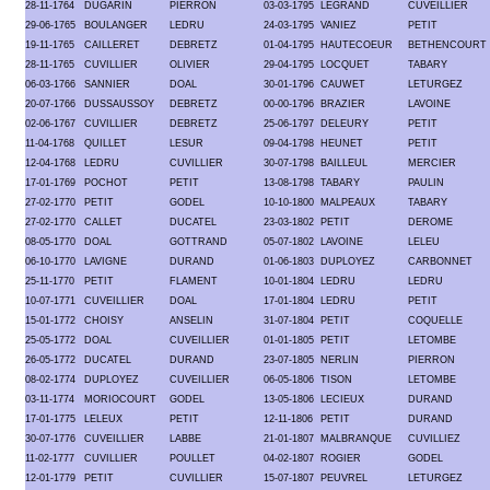
28-11-1764
DUGARIN
PIERRON
03-03-1795
LEGRAND
CUVEILLIER
29-06-1765
BOULANGER
LEDRU
24-03-1795
VANIEZ
PETIT
19-11-1765
CAILLERET
DEBRETZ
01-04-1795
HAUTECOEUR
BETHENCOURT
28-11-1765
CUVILLIER
OLIVIER
29-04-1795
LOCQUET
TABARY
06-03-1766
SANNIER
DOAL
30-01-1796
CAUWET
LETURGEZ
20-07-1766
DUSSAUSSOY
DEBRETZ
00-00-1796
BRAZIER
LAVOINE
02-06-1767
CUVILLIER
DEBRETZ
25-06-1797
DELEURY
PETIT
11-04-1768
QUILLET
LESUR
09-04-1798
HEUNET
PETIT
12-04-1768
LEDRU
CUVILLIER
30-07-1798
BAILLEUL
MERCIER
17-01-1769
POCHOT
PETIT
13-08-1798
TABARY
PAULIN
27-02-1770
PETIT
GODEL
10-10-1800
MALPEAUX
TABARY
27-02-1770
CALLET
DUCATEL
23-03-1802
PETIT
DEROME
08-05-1770
DOAL
GOTTRAND
05-07-1802
LAVOINE
LELEU
06-10-1770
LAVIGNE
DURAND
01-06-1803
DUPLOYEZ
CARBONNET
25-11-1770
PETIT
FLAMENT
10-01-1804
LEDRU
LEDRU
10-07-1771
CUVEILLIER
DOAL
17-01-1804
LEDRU
PETIT
15-01-1772
CHOISY
ANSELIN
31-07-1804
PETIT
COQUELLE
25-05-1772
DOAL
CUVEILLIER
01-01-1805
PETIT
LETOMBE
26-05-1772
DUCATEL
DURAND
23-07-1805
NERLIN
PIERRON
08-02-1774
DUPLOYEZ
CUVEILLIER
06-05-1806
TISON
LETOMBE
03-11-1774
MORIOCOURT
GODEL
13-05-1806
LECIEUX
DURAND
17-01-1775
LELEUX
PETIT
12-11-1806
PETIT
DURAND
30-07-1776
CUVEILLIER
LABBE
21-01-1807
MALBRANQUE
CUVILLIEZ
11-02-1777
CUVILLIER
POULLET
04-02-1807
ROGIER
GODEL
12-01-1779
PETIT
CUVILLIER
15-07-1807
PEUVREL
LETURGEZ