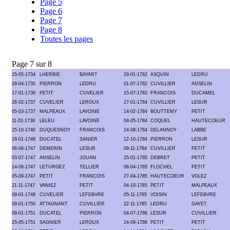
Page 5
Page 6
Page 7
Page 8
Toutes les pages
Page 7 sur 8
25-05-1734
LHERBIE
BAYART
29-01-1782
ASQUIN
LEDRU
29-04-1735
PIERRON
LEDRU
01-07-1782
CUVILLIER
ANSELIN
17-01-1736
PETIT
CUVELIER
15-07-1783
FRANCOIS
DUCAMEL
26-02-1737
CUVELIER
LEROUX
27-01-1784
CUVILLIER
LESUR
05-03-1737
MALPEAUX
LAVOINE
14-02-1784
BOUTTEMY
PETIT
11-02-1738
LELEU
LAVOINE
04-05-1784
COQUEL
HAUTECOEUR
25-10-1740
DUQUESNOY
FRANCOIS
24-08-1784
DELANNOY
LABBE
18-01-1746
DUCATEL
SANIER
12-10-1784
PIERRON
LESUR
06-06-1747
DEMERIN
LESUR
09-11-1784
CUVILLIER
PETIT
03-07-1747
ANSELIN
JOUAN
25-01-1785
DEBRET
PETIT
14-08-1747
LETURGEZ
TELLIER
06-04-1785
FLOCHEL
PETIT
05-09-1747
PETIT
FRANCOIS
27-04-1785
HAUTECOEUR
VOLEZ
21-11-1747
VANIEZ
PETIT
04-10-1785
PETIT
MALPEAUX
09-01-1748
CUVELIER
LEFEBVRE
05-11-1785
VOISIN
LEFEBVRE
09-01-1750
ATTAGNANT
CUVILLIER
22-11-1785
LEDRU
GAYET
09-01-1751
DUCATEL
PIERRON
04-07-1786
LESUR
CUVILLIER
25-05-1751
SAGNIER
LEROUX
24-09-1786
PETIT
PETIT