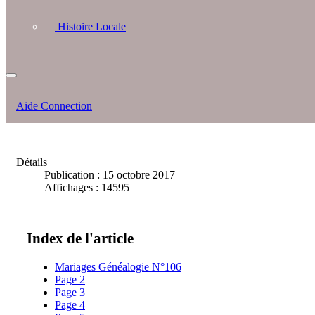
Histoire Locale
Aide Connection
Détails
Publication : 15 octobre 2017
Affichages : 14595
Index de l'article
Mariages Généalogie N°106
Page 2
Page 3
Page 4