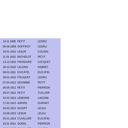
19-11-1808
PETIT
LEDRU
06-06-1809
GOFFROY
LEDRU
10-01-1810
LESUR
COUSIN
11-01-1810
MICHELOT
PETIT
13-12-1810
FROIDURE
LOCQUET
26-12-1810
LELONG
DEBRET
09-01-1811
DUCATEL
DUCATEL
28-01-1812
FRUQUET
LEDRU
07-04-1812
DEVIMME
PETIT
06-05-1812
PETIT
PIERRON
29-07-1812
PETIT
TUILLIER
10-02-1813
LEMOINE
LAVOINE
17-02-1813
ASPIRE
DURANT
24-02-1813
NIZART
LELEU
23-06-1813
LESUR
LELEU
25-01-1814
CUVILLIER
DUCATEL
23-11-1814
GODEL
PIERRON