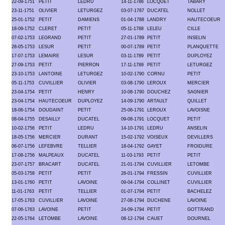
22-09-1751
PETIT
LEDRU
14-11-1786
LOCQUET
TABARY
23-11-1751
OLIVIER
LETURGEZ
03-07-1787
DUCATEL
NOLLET
25-01-1752
PETIT
DAMIENS
01-04-1788
LANDRY
HAUTECOEUR
18-09-1752
CLERET
PETIT
05-11-1788
LELEU
CILLE
07-02-1753
LEGRAND
PETIT
27-01-1789
PETIT
INSELIN
28-05-1753
LESUR
PETIT
00-07-1789
PETIT
PLANQUETTE
17-07-1753
LEMAIRE
LESUR
03-11-1789
PETIT
DUPLOYEZ
27-09-1753
PETIT
PIERRON
17-11-1789
PETIT
LETURGEZ
23-10-1753
LANTOINE
LETURGEZ
10-02-1790
CORNU
PETIT
05-11-1753
CUVILLIER
OLIVIER
03-08-1790
LEROUX
MERCIER
23-04-1754
PETIT
HENRY
10-08-1790
DOUCHEZ
SAGNIER
23-04-1754
HAUTECOEUR
DUPLOYEZ
14-09-1790
ARTAULT
QUILLET
18-06-1754
DOUDAINT
PETIT
25-06-1791
LEROUX
LAVOISNE
08-04-1755
DESAILLY
DUCATEL
09-08-1791
LOCQUET
PETIT
10-02-1756
PETIT
LEDRU
14-10-1791
LEDRU
ANSELIN
18-05-1756
MERCIER
DURANT
15-02-1792
VOISEUX
DEVILLERS
06-07-1756
LEFEBVRE
TELLIER
18-04-1792
GAYET
FROIDURE
17-08-1756
MALPEAUX
DUCATEL
11-03-1793
PETIT
PETIT
23-07-1757
BRACART
DUCATEL
21-01-1794
CUVILLIER
LETOMBE
05-03-1758
PETIT
PETIT
28-01-1794
FRESSIN
CUVILLIER
13-01-1760
PETIT
LAVOINE
09-04-1794
COLLINET
CUVILLIER
11-01-1763
PETIT
TELLIER
01-07-1794
PETIT
BACHELEZ
17-05-1763
CUVILLIER
LAVOINE
27-08-1794
DUCHENE
LAVOINE
07-06-1763
LAVOINE
PETIT
24-09-1794
PETIT
GOTTRAND
22-05-1764
LETOMBE
LAVOINE
08-12-1794
CAUET
DOURNEL