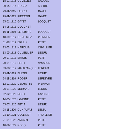
18-01-1815
CUVILLIEZ
GAUDEL
30-05-1815
ROGEZ
ASPIRE
29-11-1815
LEDRU
GAYET
29-11-1815
PIERRON
GAYET
25-01-1816
GAYET
LOCQUET
14-08-1816
DOUCHET
16-11-1816
LEFEBVRE
LOCQUET
18-09-1817
DUPLOYEZ
PIERRON
31-12-1817
BRULIN
PETIT
23-02-1818
HARDUIN
CUVILLIER
13-05-1818
CUVEILLIER
LESUR
29-07-1818
BRIOIS
PETIT
20-01-1819
PETIT
VASSEUR
03-08-1819
MALBRANQUE
LEROUX
23-11-1819
BULTEZ
LESUR
24-11-1819
ROGER
LEFEBVRE
12-01-1820
DELMOTTE
PIERRON
25-01-1820
MORAND
LEDRU
02-02-1820
PETIT
LAVOINE
14-05-1820
LAVOINE
PETIT
05-07-1820
PETIT
LESUR
28-11-1820
DUHAUPAS
LELEU
24-10-1821
COLLINET
THUILLIER
21-01-1822
ANSART
PETIT
10-06-1822
NOCQ
PETIT