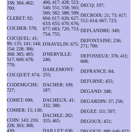
406; 417; 428; 523;
338; 384; 462;
DECQ: 197;
546; 551; 558; 565;
700;
566; 582; 588; 599;
DECROIX: 21; 73; 417;
CLERET: 92;
604; 617; 626; 627;
512; 614; 667; 723;
633; 655; 670; 676;
COCHER: 578;
677; 683; 720; 753;
DEFLANDRE: 349;
754; 755;
COCQUEL: 41;
DEFONTAINE: 236;
99; 135; 141; 144;
D'HAVELIN: 675;
271; 700;
154; 228; 306;
368; 385; 405;
D'HERVILLE:
DEFOSSEUX: 376; 411;
517; 669; 678;
246;
668;
770;
DABLEMONT:
DEFRANCE: 84;
COCQUET: 674;
255;
DEFURNE: 455;
CODEMUCHE:
DACHER: 109;
727;
187;
DEGAND: 348;
COHET: 699;
DACHEUX: 41;
DEGARDIN: 37; 256;
332; 380;
COHIER: 15; 130;
DEGEZ: 111; 507;
DACHEZ: 282;
COIN: 143; 216;
355; 465;
DEGOUX: 451;
228; 363; 368;
439;
DAILLET: 636;
DEGOUY: 480; 646; 671;