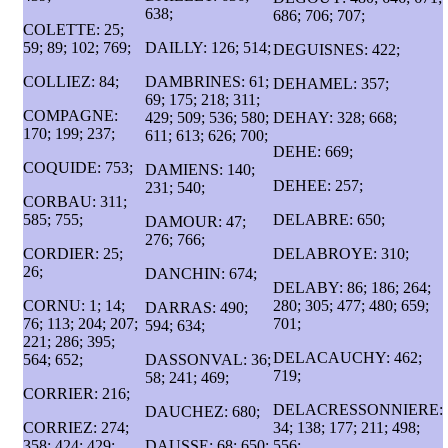
638;
686; 706; 707;
COLETTE: 25;
59; 89; 102; 769;
DAILLY: 126; 514;
DEGUISNES: 422;
COLLIEZ: 84;
DAMBRINES: 61;
DEHAMEL: 357;
69; 175; 218; 311;
COMPAGNE:
429; 509; 536; 580;
DEHAY: 328; 668;
170; 199; 237;
611; 613; 626; 700;
DEHE: 669;
COQUIDE: 753;
DAMIENS: 140;
DEHEE: 257;
231; 540;
CORBAU: 311;
585; 755;
DELABRE: 650;
DAMOUR: 47;
276; 766;
CORDIER: 25;
DELABROYE: 310;
26;
DANCHIN: 674;
DELABY: 86; 186; 264;
CORNU: 1; 14;
280; 305; 477; 480; 659;
DARRAS: 490;
76; 113; 204; 207;
701;
594; 634;
221; 286; 395;
DELACAUCHY: 462;
564; 652;
DASSONVAL: 36;
719;
58; 241; 469;
CORRIER: 216;
DELACRESSONNIERE:
DAUCHEZ: 680;
CORRIEZ: 274;
34; 138; 177; 211; 498;
358; 424; 429;
DAUSSE: 68; 650;
556;