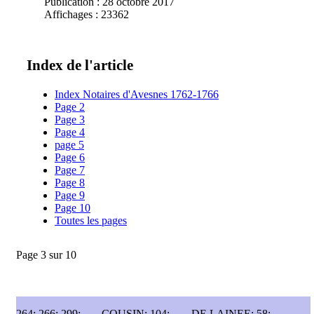
Publication : 28 octobre 2017
Affichages : 23362
Index de l'article
Index Notaires d'Avesnes 1762-1766
Page 2
Page 3
Page 4
page 5
Page 6
Page 7
Page 8
Page 9
Page 10
Toutes les pages
Page 3 sur 10
264; 266; 299;
COUSIN: 104;
DE LAINEE: 58;