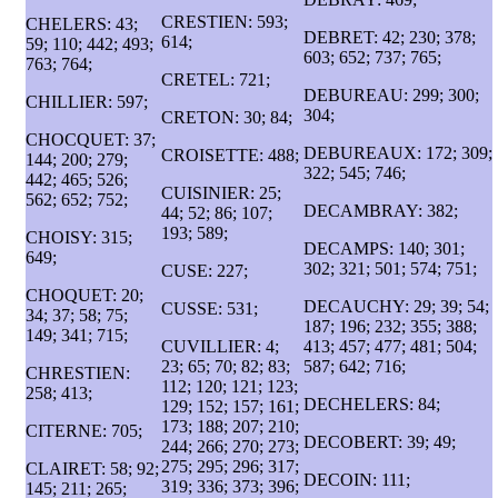
CRESTIEN: 593;
CHELERS: 43;
DEBRET: 42; 230; 378;
614;
59; 110; 442; 493;
603; 652; 737; 765;
763; 764;
CRETEL: 721;
DEBUREAU: 299; 300;
CHILLIER: 597;
304;
CRETON: 30; 84;
CHOCQUET: 37;
DEBUREAUX: 172; 309;
CROISETTE: 488;
144; 200; 279;
322; 545; 746;
442; 465; 526;
CUISINIER: 25;
562; 652; 752;
DECAMBRAY: 382;
44; 52; 86; 107;
193; 589;
CHOISY: 315;
DECAMPS: 140; 301;
649;
302; 321; 501; 574; 751;
CUSE: 227;
CHOQUET: 20;
DECAUCHY: 29; 39; 54;
CUSSE: 531;
34; 37; 58; 75;
187; 196; 232; 355; 388;
149; 341; 715;
CUVILLIER: 4;
413; 457; 477; 481; 504;
23; 65; 70; 82; 83;
587; 642; 716;
CHRESTIEN:
112; 120; 121; 123;
258; 413;
DECHELERS: 84;
129; 152; 157; 161;
173; 188; 207; 210;
CITERNE: 705;
DECOBERT: 39; 49;
244; 266; 270; 273;
275; 295; 296; 317;
CLAIRET: 58; 92;
DECOIN: 111;
319; 336; 373; 396;
145; 211; 265;