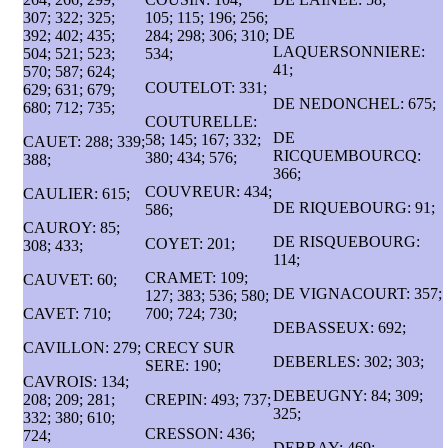
307; 322; 325;
105; 115; 196; 256;
DE
392; 402; 435;
284; 298; 306; 310;
LAQUERSONNIERE:
504; 521; 523;
534;
41;
570; 587; 624;
COUTELOT: 331;
629; 631; 679;
DE NEDONCHEL: 675;
680; 712; 735;
COUTURELLE:
DE
58; 145; 167; 332;
CAUET: 288; 339;
RICQUEMBOURCQ:
380; 434; 576;
388;
366;
COUVREUR: 434;
CAULIER: 615;
DE RIQUEBOURG: 91;
586;
CAUROY: 85;
DE RISQUEBOURG:
COYET: 201;
308; 433;
114;
CRAMET: 109;
CAUVET: 60;
DE VIGNACOURT: 357;
127; 383; 536; 580;
CAVET: 710;
700; 724; 730;
DEBASSEUX: 692;
CAVILLON: 279;
CRECY SUR
DEBERLES: 302; 303;
SERE: 190;
CAVROIS: 134;
DEBEUGNY: 84; 309;
208; 209; 281;
CREPIN: 493; 737;
325;
332; 380; 610;
CRESSON: 436;
724;
DEBRAY: 469;