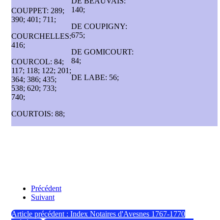
DE BEAUVAIS:
140;
COUPPET: 289;
390; 401; 711;
DE COUPIGNY:
675;
COURCHELLES:
416;
DE GOMICOURT:
84;
COURCOL: 84;
117; 118; 122; 201;
DE LABE: 56;
364; 386; 435;
538; 620; 733;
740;
COURTOIS: 88;
Précédent
Suivant
Article précédent : Index Notaires d'Avesnes 1767-1770