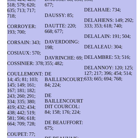
518; 579; 620;
677;
DELAHAIE: 734;
635; 713; 717;
DAUSSY: 85;
718;
DELAHIENS: 149; 292;
DAUTTE: 220;
333; 353; 618; 740;
CORROYER:
668; 677;
193; 700;
DELALAIN: 191; 504;
DAVERDOING:
CORSAIN: 343;
DELALEAU: 304;
198;
COSIAUX: 570;
DELAMBRE: 53; 516;
DAVRINCHE: 69;
COSSINIER: 378;
355; 482;
DELANNOY: 120; 125;
127; 217; 396; 454; 514;
COULLEMONT:
DE
633; 665; 694; 768;
14; 45; 81; 103;
BAILLENCOURT:
145; 149; 161;
84; 224;
167; 181; 182;
DE
243; 260; 291;
BAILLENCOURT
334; 335; 380;
DIT COURCOL:
419; 432; 434;
84; 158; 176; 224;
438; 442; 519;
581; 596; 618;
DE BEAUFFORT:
664; 709; 728;
675;
COUPET: 77;