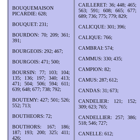
CAILLERET: 36; 448; 465;
BOUQUEMAISON
563; 591; 608; 665; 677;
PICARDIE: 628;
689; 736; 775; 779; 829;
BOUQUET: 231;
CALICQUE: 301; 396;
BOURDON: 70; 209; 361;
CALIQUE: 766;
391;
CAMBRAI: 574;
BOURGEOIS: 292; 467;
CAMMUS: 330; 435;
BOURGOIS: 471; 500;
CAMPION: 82;
BOURSIN: 77; 103; 104;
135; 136; 197; 340; 413;
CAMUS: 287; 612;
471; 504; 506; 594; 611;
639; 648; 677; 738; 792;
CANDAS: 31; 673;
BOUTEMY: 427; 501; 526;
CANDELIER: 121; 152;
552; 713;
309; 623; 765;
BOUTHEORS: 72;
CANDELLIER: 257; 386;
518; 546; 727;
BOUTHORS: 167; 186;
187; 193; 200; 325; 411;
CANELLE: 612;
426;