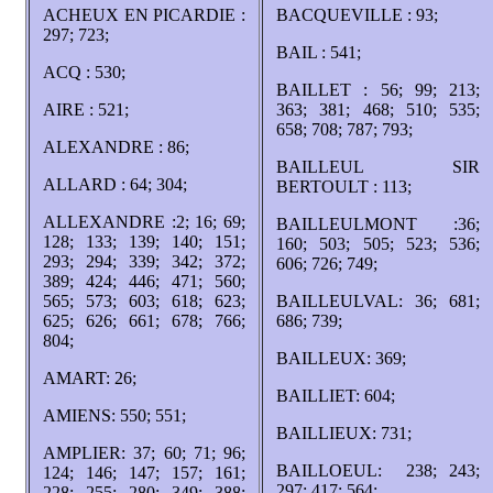
ACHEUX EN PICARDIE :
BACQUEVILLE : 93;
297; 723;
BAIL : 541;
ACQ : 530;
BAILLET : 56; 99; 213;
AIRE : 521;
363; 381; 468; 510; 535;
658; 708; 787; 793;
ALEXANDRE : 86;
BAILLEUL SIR
ALLARD : 64; 304;
BERTOULT : 113;
ALLEXANDRE :2; 16; 69;
BAILLEULMONT :36;
128; 133; 139; 140; 151;
160; 503; 505; 523; 536;
293; 294; 339; 342; 372;
606; 726; 749;
389; 424; 446; 471; 560;
565; 573; 603; 618; 623;
BAILLEULVAL: 36; 681;
625; 626; 661; 678; 766;
686; 739;
804;
BAILLEUX: 369;
AMART: 26;
BAILLIET: 604;
AMIENS: 550; 551;
BAILLIEUX: 731;
AMPLIER: 37; 60; 71; 96;
BAILLOEUL: 238; 243;
124; 146; 147; 157; 161;
297; 417; 564;
228; 255; 280; 349; 388;