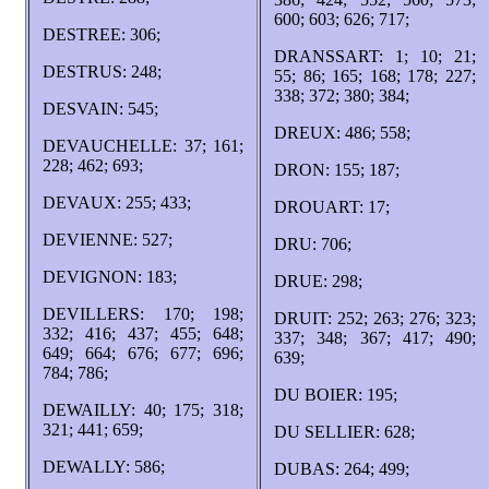
600; 603; 626; 717;
DESTREE: 306;
DRANSSART: 1; 10; 21;
DESTRUS: 248;
55; 86; 165; 168; 178; 227;
338; 372; 380; 384;
DESVAIN: 545;
DREUX: 486; 558;
DEVAUCHELLE: 37; 161;
228; 462; 693;
DRON: 155; 187;
DEVAUX: 255; 433;
DROUART: 17;
DEVIENNE: 527;
DRU: 706;
DEVIGNON: 183;
DRUE: 298;
DEVILLERS: 170; 198;
DRUIT: 252; 263; 276; 323;
332; 416; 437; 455; 648;
337; 348; 367; 417; 490;
649; 664; 676; 677; 696;
639;
784; 786;
DU BOIER: 195;
DEWAILLY: 40; 175; 318;
321; 441; 659;
DU SELLIER: 628;
DEWALLY: 586;
DUBAS: 264; 499;