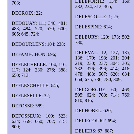
DELEPORTE: 134; 169;
703;
232; 234; 312; 365;
DECROIX: 22;
DELESCOLLE: 1; 25;
DEDOUAY: 111; 346; 481;
DELESPINE: 614;
483; 484; 520; 570; 600;
605; 645; 724;
DELEURY: 120; 173; 502;
730;
DEDOURLENS: 104; 238;
DELEVAL: 12; 127; 135;
DEFAMECHON: 696;
136; 170; 198; 201; 204;
219; 230; 237; 304; 305;
DEFLECHELLE: 104; 116;
332; 376; 396; 414; 416;
117; 124; 230; 276; 388;
478; 483; 507; 620; 634;
650; 713;
654; 675; 736; 780; 809;
DEFLESCHELLE: 645;
DELGORGUE: 60; 469;
595; 624; 708; 714; 769;
DEFLESELLE: 32;
810; 816;
DEFOSSE: 589;
DELHOBEL: 620;
DEFOSSEUX: 109; 523;
DELIECOURT: 694;
634; 659; 660; 702; 715;
809;
DELIERS: 67; 687;