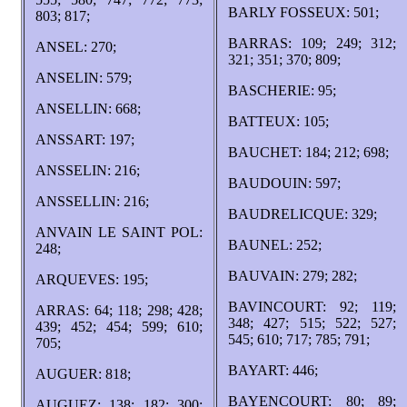
BARLY FOSSEUX: 501;
803; 817;
BARRAS: 109; 249; 312;
ANSEL: 270;
321; 351; 370; 809;
ANSELIN: 579;
BASCHERIE: 95;
ANSELLIN: 668;
BATTEUX: 105;
ANSSART: 197;
BAUCHET: 184; 212; 698;
ANSSELIN: 216;
BAUDOUIN: 597;
ANSSELLIN: 216;
BAUDRELICQUE: 329;
ANVAIN LE SAINT POL:
BAUNEL: 252;
248;
BAUVAIN: 279; 282;
ARQUEVES: 195;
BAVINCOURT: 92; 119;
ARRAS: 64; 118; 298; 428;
348; 427; 515; 522; 527;
439; 452; 454; 599; 610;
545; 610; 717; 785; 791;
705;
BAYART: 446;
AUGUER: 818;
BAYENCOURT: 80; 89;
AUGUEZ: 138; 182; 300;