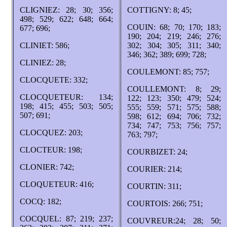
CLIGNIEZ: 28; 30; 356;
COTTIGNY: 8; 45;
498; 529; 622; 648; 664;
COUIN: 68; 70; 170; 183;
677; 696;
190; 204; 219; 246; 276;
CLINIET: 586;
302; 304; 305; 311; 340;
346; 362; 389; 699; 728;
CLINIEZ: 28;
COULEMONT: 85; 757;
CLOCQUETE: 332;
COULLEMONT: 8; 29;
CLOCQUETEUR: 134;
122; 123; 350; 479; 524;
198; 415; 455; 503; 505;
555; 559; 571; 575; 588;
507; 691;
598; 612; 694; 706; 732;
734; 747; 753; 756; 757;
CLOCQUEZ: 203;
763; 797;
CLOCTEUR: 198;
COURBIZET: 24;
CLONIER: 742;
COURIER: 214;
CLOQUETEUR: 416;
COURTIN: 311;
COCQ: 182;
COURTOIS: 266; 751;
COCQUEL: 87; 219; 237;
COUVREUR:24; 28; 50;