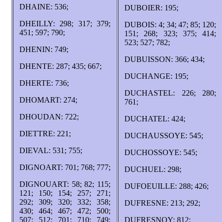
DHAINE: 536;
DUBOIER: 195;
DHEILLY: 298; 317; 379;
DUBOIS: 4; 34; 47; 85; 120;
451; 597; 790;
151; 268; 323; 375; 414;
523; 527; 782;
DHENIN: 749;
DUBUISSON: 366; 434;
DHENTE: 287; 435; 667;
DUCHANGE: 195;
DHERTE: 736;
DUCHASTEL: 226; 280;
DHOMART: 274;
761;
DHOUDAN: 722;
DUCHATEL: 424;
DIETTRE: 221;
DUCHAUSSOYE: 545;
DIEVAL: 531; 755;
DUCHOSSOYE: 545;
DIGNOART: 701; 768; 777;
DUCHUEL: 298;
DIGNOUART: 58; 82; 115;
DUFOEUILLE: 288; 426;
121; 150; 154; 257; 271;
292; 309; 320; 332; 358;
DUFRESNE: 213; 292;
430; 464; 467; 472; 500;
507; 512; 701; 710; 749;
DUFRESNOY: 812;