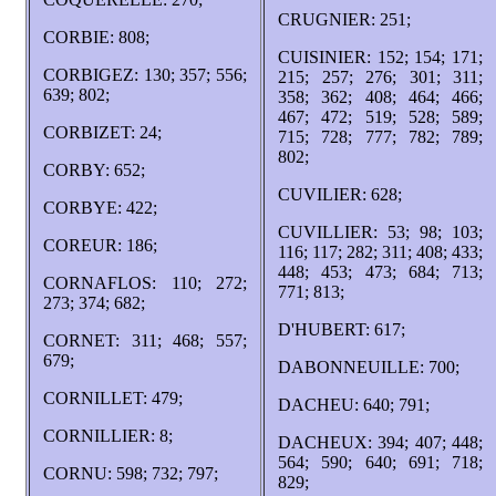
CRUGNIER: 251;
CORBIE: 808;
CUISINIER: 152; 154; 171;
CORBIGEZ: 130; 357; 556;
215; 257; 276; 301; 311;
639; 802;
358; 362; 408; 464; 466;
467; 472; 519; 528; 589;
CORBIZET: 24;
715; 728; 777; 782; 789;
802;
CORBY: 652;
CUVILIER: 628;
CORBYE: 422;
CUVILLIER: 53; 98; 103;
COREUR: 186;
116; 117; 282; 311; 408; 433;
448; 453; 473; 684; 713;
CORNAFLOS: 110; 272;
771; 813;
273; 374; 682;
D'HUBERT: 617;
CORNET: 311; 468; 557;
679;
DABONNEUILLE: 700;
CORNILLET: 479;
DACHEU: 640; 791;
CORNILLIER: 8;
DACHEUX: 394; 407; 448;
564; 590; 640; 691; 718;
CORNU: 598; 732; 797;
829;