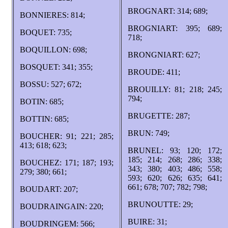
BROGNART: 314; 689;
BONNIERES: 814;
BROGNIART: 395; 689;
BOQUET: 735;
718;
BOQUILLON: 698;
BRONGNIART: 627;
BOSQUET: 341; 355;
BROUDE: 411;
BOSSU: 527; 672;
BROUILLY: 81; 218; 245;
794;
BOTIN: 685;
BRUGETTE: 287;
BOTTIN: 685;
BRUN: 749;
BOUCHER: 91; 221; 285;
413; 618; 623;
BRUNEL: 93; 120; 172;
185; 214; 268; 286; 338;
BOUCHEZ: 171; 187; 193;
343; 380; 403; 486; 558;
279; 380; 661;
593; 620; 626; 635; 641;
661; 678; 707; 782; 798;
BOUDART: 207;
BRUNOUTTE: 29;
BOUDRAINGAIN: 220;
BUIRE: 31;
BOUDRINGEM: 566;