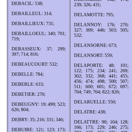
DEBACIL: 538;
239; 326; 431;
DEBAILLEUL: 314;
DELAMOTTE: 795;
DEBAILLIEUX: 731;
DELANNOY: 176; 270;
327; 369; 446; 503; 505;
DEBAILLOEUL: 340; 701;
532;
719;
DELANSORNE: 673;
DEBASSEUX: 37; 299;
397; 714; 816;
DELANSORT: 559;
DEBEAUCOURT: 532;
DELAPORTE: 48; 101;
122; 175; 234; 241; 269;
DEBELLE: 784;
302; 332; 368; 441; 455;
456; 474; 498; 500; 507;
DEBERLE: 633;
511; 600; 601; 672; 697;
704; 749; 764; 822; 826;
DEBETIER: 270;
DELARUELLE: 550;
DEBEUGNY: 19; 499; 523;
626; 804;
DELATRE: 438;
DEBRY: 35; 216; 331; 346;
DELATTRE: 90; 104; 128;
166; 173; 229; 246; 275;
DEBUIRE: 121; 123; 173;