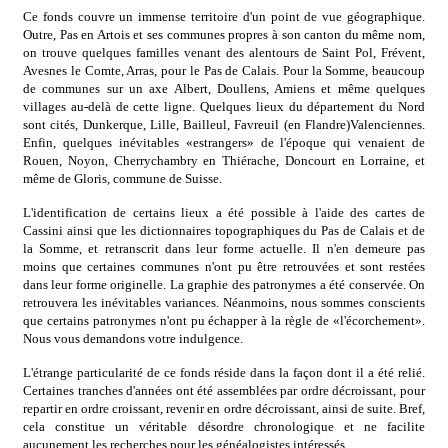
Ce fonds couvre un immense territoire d'un point de vue géographique.
Outre, Pas en Artois et ses communes propres à son canton du même nom,
on trouve quelques familles venant des alentours de Saint Pol, Frévent,
Avesnes le Comte, Arras, pour le Pas de Calais. Pour la Somme, beaucoup
de communes sur un axe Albert, Doullens, Amiens et même quelques
villages au-delà de cette ligne. Quelques lieux du département du Nord
sont cités, Dunkerque, Lille, Bailleul, Favreuil (en Flandre)Valenciennes.
Enfin, quelques inévitables «estrangers» de l'époque qui venaient de
Rouen, Noyon, Cherrychambry en Thiérache, Doncourt en Lorraine, et
même de Gloris, commune de Suisse.
L'identification de certains lieux a été possible à l'aide des cartes de
Cassini ainsi que les dictionnaires topographiques du Pas de Calais et de
la Somme, et retranscrit dans leur forme actuelle. Il n'en demeure pas
moins que certaines communes n'ont pu être retrouvées et sont restées
dans leur forme originelle. La graphie des patronymes a été conservée. On
retrouvera les inévitables variances. Néanmoins, nous sommes conscients
que certains patronymes n'ont pu échapper à la règle de «l'écorchement».
Nous vous demandons votre indulgence.
L'étrange particularité de ce fonds réside dans la façon dont il a été relié.
Certaines tranches d'années ont été assemblées par ordre décroissant, pour
repartir en ordre croissant, revenir en ordre décroissant, ainsi de suite. Bref,
cela constitue un véritable désordre chronologique et ne facilite
aucunement les recherches pour les généalogistes intéressés.