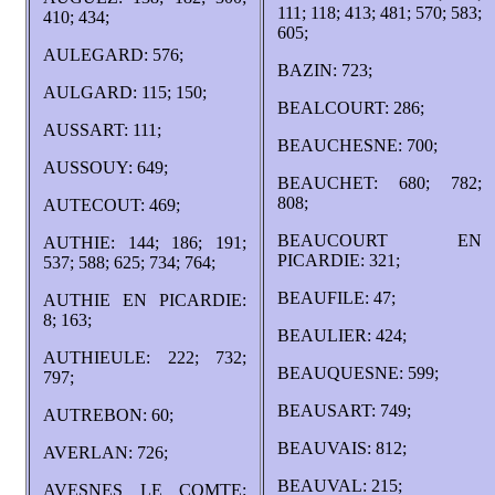
111; 118; 413; 481; 570; 583;
410; 434;
605;
AULEGARD: 576;
BAZIN: 723;
AULGARD: 115; 150;
BEALCOURT: 286;
AUSSART: 111;
BEAUCHESNE: 700;
AUSSOUY: 649;
BEAUCHET: 680; 782;
808;
AUTECOUT: 469;
BEAUCOURT EN
AUTHIE: 144; 186; 191;
PICARDIE: 321;
537; 588; 625; 734; 764;
BEAUFILE: 47;
AUTHIE EN PICARDIE:
8; 163;
BEAULIER: 424;
AUTHIEULE: 222; 732;
BEAUQUESNE: 599;
797;
BEAUSART: 749;
AUTREBON: 60;
BEAUVAIS: 812;
AVERLAN: 726;
BEAUVAL: 215;
AVESNES LE COMTE: