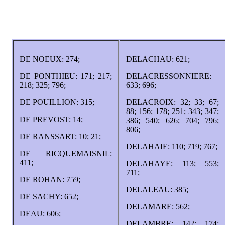
DE NOEUX: 274;
DELACHAU: 621;
DE PONTHIEU: 171; 217;
DELACRESSONNIERE:
218; 325; 796;
633; 696;
DE POUILLION: 315;
DELACROIX: 32; 33; 67;
88; 156; 178; 251; 343; 347;
DE PREVOST: 14;
386; 540; 626; 704; 796;
806;
DE RANSSART: 10; 21;
DELAHAIE: 110; 719; 767;
DE RICQUEMAISNIL:
411;
DELAHAYE: 113; 553;
711;
DE ROHAN: 759;
DELALEAU: 385;
DE SACHY: 652;
DELAMARE: 562;
DEAU: 606;
DELAMBRE: 142; 174;