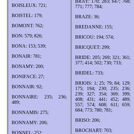
BRAY: 170; 283; 647; 768;
BOISLEUX: 721;
771; 777; 784;
BOISTEL: 179;
BRAZE: 36;
BOMONT: 762;
BREDANNE: 155;
BON: 579; 826;
BRICOU: 194; 574;
BONA: 153; 539;
BRICQUET: 299;
BONAIR: 781;
BRIDE: 205; 269; 321; 361;
377; 414; 502; 730; 733;
BONAMY: 200;
BRIDEL: 733;
BONIFACE: 27;
BRIOIS: 1; 25; 79; 84; 129;
BONNAIR: 92;
175; 194; 230; 235; 236;
239; 327; 354; 369; 399;
BONNAIRE: 235; 236;
408; 431; 441; 452; 489;
489;
557; 574; 608; 611; 659;
684; 773; 780; 781;
BONNAMIS: 275;
BRISO: 206;
BONNAMY: 206;
BROCHART: 703;
BONNEL: 252;