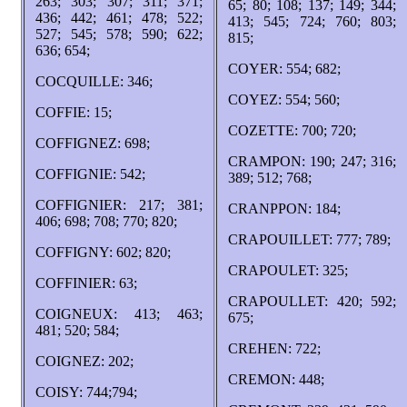
263; 303; 307; 311; 371;
65; 80; 108; 137; 149; 344;
436; 442; 461; 478; 522;
413; 545; 724; 760; 803;
527; 545; 578; 590; 622;
815;
636; 654;
COYER: 554; 682;
COCQUILLE: 346;
COYEZ: 554; 560;
COFFIE: 15;
COZETTE: 700; 720;
COFFIGNEZ: 698;
CRAMPON: 190; 247; 316;
COFFIGNIE: 542;
389; 512; 768;
COFFIGNIER: 217; 381;
CRANPPON: 184;
406; 698; 708; 770; 820;
CRAPOUILLET: 777; 789;
COFFIGNY: 602; 820;
CRAPOULET: 325;
COFFINIER: 63;
CRAPOULLET: 420; 592;
COIGNEUX: 413; 463;
675;
481; 520; 584;
CREHEN: 722;
COIGNEZ: 202;
CREMON: 448;
COISY: 744;794;