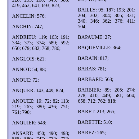
419; 462; 641; 693; 823;
BAILLY: 95; 187; 193; 201;
204; 302; 304; 305; 331;
ANCELIN: 576;
340; 346; 362; 376; 411;
ANCHIN: 747;
504;
ANDRIEU: 119; 163; 191;
BAPAUME: 27;
334; 373; 374; 589; 592;
BAQUEVILLE: 364;
650; 679; 682; 768; 786;
BARAIN: 817;
ANGLOIS: 621;
BARAS: 781;
ANNOT: 54; 88;
BARBARE: 563;
ANQUE: 72;
BARBIER: 89; 205; 274;
ANQUER: 143; 449; 824;
278; 410; 449; 581; 604;
ANQUEZ: 19; 72; 82; 113;
658; 712; 762; 818;
219; 263; 380; 436; 751;
BARET: 213; 265;
761; 790;
BARETTE: 510;
ANQUIER: 548;
BAREZ: 265;
ANSART: 450; 490; 493;
555; 580; 747; 772; 773;