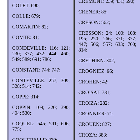
CREMONT: 239; 431; 590;
COLET: 690;
CRENER: 85;
COLLE: 679;
CRESON: 562;
COMARTIN: 82;
CRESSON: 24; 100; 108;
COMTE: 81;
195; 250; 266; 371; 377;
447; 506; 557; 633; 760;
CONDEVILLE: 116; 121;
814;
230; 377; 432; 444; 460;
549; 589; 691; 786;
CRETHIEN: 302;
CONSTANT: 744; 747;
CROGNIEZ: 96;
CONTEVILLE: 257; 309;
CROHEN: 42;
328; 514; 742;
CROISAT: 731;
COPPE: 314;
CROIZA: 282;
COPPIN: 109; 220; 390;
404; 530;
CRONNIER: 71;
COQUEL: 545; 591; 696;
CROUEN: 827;
775;
CROZA: 383;
COQUERELLE: 270;