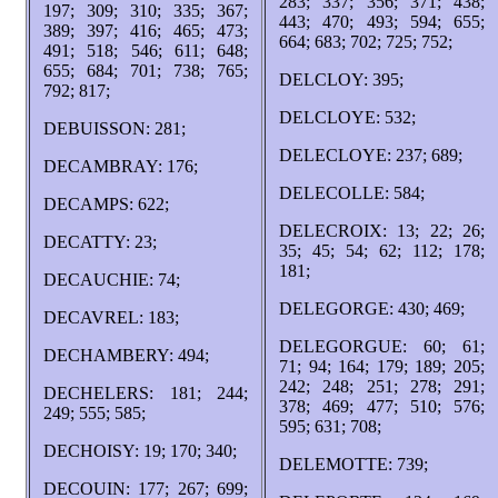
283; 337; 356; 371; 438;
197; 309; 310; 335; 367;
443; 470; 493; 594; 655;
389; 397; 416; 465; 473;
664; 683; 702; 725; 752;
491; 518; 546; 611; 648;
655; 684; 701; 738; 765;
DELCLOY: 395;
792; 817;
DELCLOYE: 532;
DEBUISSON: 281;
DELECLOYE: 237; 689;
DECAMBRAY: 176;
DELECOLLE: 584;
DECAMPS: 622;
DELECROIX: 13; 22; 26;
DECATTY: 23;
35; 45; 54; 62; 112; 178;
181;
DECAUCHIE: 74;
DELEGORGE: 430; 469;
DECAVREL: 183;
DELEGORGUE: 60; 61;
DECHAMBERY: 494;
71; 94; 164; 179; 189; 205;
242; 248; 251; 278; 291;
DECHELERS: 181; 244;
378; 469; 477; 510; 576;
249; 555; 585;
595; 631; 708;
DECHOISY: 19; 170; 340;
DELEMOTTE: 739;
DECOUIN: 177; 267; 699;