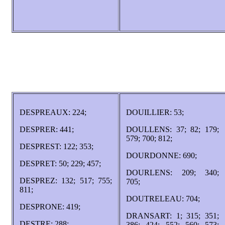
DESPREAUX: 224;
DOUILLIER: 53;
DESPRER: 441;
DOULLENS: 37; 82; 179;
579; 700; 812;
DESPREST: 122; 353;
DOURDONNE: 690;
DESPRET: 50; 229; 457;
DOURLENS: 209; 340;
DESPREZ: 132; 517; 755;
705;
811;
DOUTRELEAU: 704;
DESPRONE: 419;
DRANSART: 1; 315; 351;
DESTRE: 288;
386; 424; 552; 560; 573;