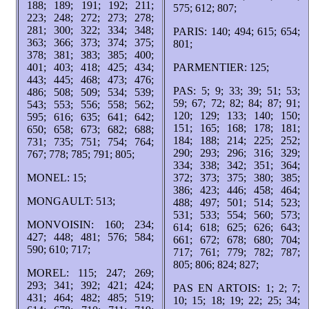
188; 189; 191; 192; 211;
575; 612; 807;
223; 248; 272; 273; 278;
281; 300; 322; 334; 348;
PARIS: 140; 494; 615; 654;
363; 366; 373; 374; 375;
801;
378; 381; 383; 385; 400;
401; 403; 418; 425; 434;
PARMENTIER: 125;
443; 445; 468; 473; 476;
PAS: 5; 9; 33; 39; 51; 53;
486; 508; 509; 534; 539;
59; 67; 72; 82; 84; 87; 91;
543; 553; 556; 558; 562;
120; 129; 133; 140; 150;
595; 616; 635; 641; 642;
151; 165; 168; 178; 181;
650; 658; 673; 682; 688;
184; 188; 214; 225; 252;
731; 735; 751; 754; 764;
290; 293; 296; 316; 329;
767; 778; 785; 791; 805;
334; 338; 342; 351; 364;
MONEL: 15;
372; 373; 375; 380; 385;
386; 423; 446; 458; 464;
MONGAULT: 513;
488; 497; 501; 514; 523;
531; 533; 554; 560; 573;
MONVOISIN: 160; 234;
614; 618; 625; 626; 643;
427; 448; 481; 576; 584;
661; 672; 678; 680; 704;
590; 610; 717;
717; 761; 779; 782; 787;
805; 806; 824; 827;
MOREL: 115; 247; 269;
293; 341; 392; 421; 424;
PAS EN ARTOIS: 1; 2; 7;
431; 464; 482; 485; 519;
10; 15; 18; 19; 22; 25; 34;