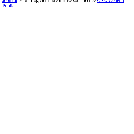
Joomla!
est un Logiciel Libre diffusé sous licence
GNU General
Public