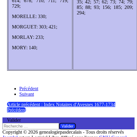
614; 678; 710; 711; 719;
35; 42; 57; 62; 73; 74; 79;
729;
85; 88; 93; 156; 185; 209;
294;
MORELLE: 330;
MORGUET: 303; 421;
MORLAY: 233;
MORY: 140;
Précédent
Suivant
Article précédent : Index Notaires d'Avesnes 1677-1734
Précédent
Valider
Valider
Copyright © 2026 genealogiepasdecalais - Tous droits réservés