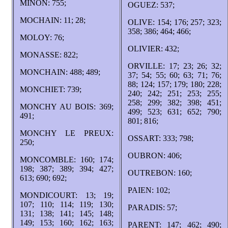
MINON: 755;
OGUEZ: 537;
MOCHAIN: 11; 28;
OLIVE: 154; 176; 257; 323;
358; 386; 464; 466;
MOLOY: 76;
OLIVIER: 432;
MONASSE: 822;
ORVILLE: 17; 23; 26; 32;
MONCHAIN: 488; 489;
37; 54; 55; 60; 63; 71; 76;
88; 124; 157; 179; 180; 228;
MONCHIET: 739;
240; 242; 251; 253; 255;
258; 299; 382; 398; 451;
MONCHY AU BOIS: 369;
499; 523; 631; 652; 790;
491;
801; 816;
MONCHY LE PREUX:
OSSART: 333; 798;
250;
OUBRON: 406;
MONCOMBLE: 160; 174;
198; 387; 389; 394; 427;
OUTREBON: 160;
613; 690; 692;
PAIEN: 102;
MONDICOURT: 13; 19;
107; 110; 114; 119; 130;
PARADIS: 57;
131; 138; 141; 145; 148;
149; 153; 160; 162; 163;
PARENT: 147; 462; 490;