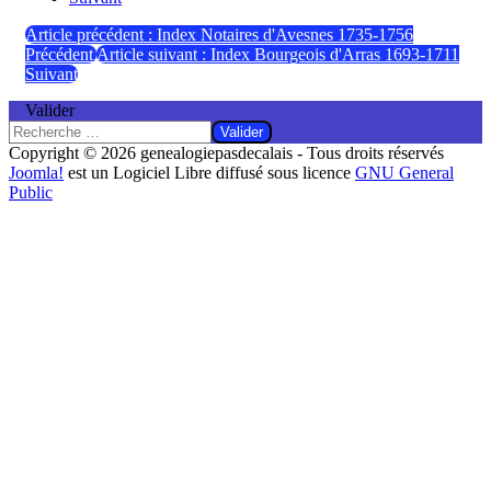
Article précédent : Index Notaires d'Avesnes 1735-1756
Précédent
Article suivant : Index Bourgeois d'Arras 1693-1711
Suivant
Valider
Valider
Copyright © 2026 genealogiepasdecalais - Tous droits réservés
Joomla!
est un Logiciel Libre diffusé sous licence
GNU General
Public