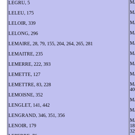
M
LEGRU, 5
M
LELEU, 175
M
LELOIR, 339
M
LELONG, 296
M
LEMAIRE, 28, 79, 155, 204, 264, 265, 281
MA
LEMAITRE, 235
M
LEMERRE, 222, 393
M
LEMETTE, 127
MA
LEMETTRE, 83, 228
40
LEMOISNE, 352
M
LENGLET, 141, 442
M
LENGRAND, 346, 351, 356
MA
LENOIR, 179
18
32