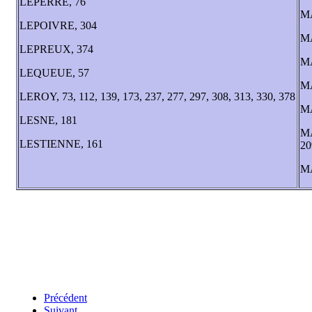
LEPERRE, 76
M
LEPOIVRE, 304
M
LEPREUX, 374
M
LEQUEUE, 57
MA
LEROY, 73, 112, 139, 173, 237, 277, 297, 308, 313, 330, 378
MA
LESNE, 181
MA
LESTIENNE, 161
20
M
Précédent
Suivant