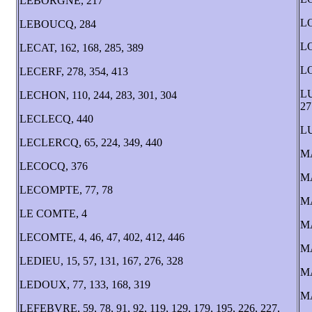
LEBORGNE, 217
LO
LEBOUCQ, 284
L
LECAT, 162, 168, 285, 389
L
LECERF, 278, 354, 413
LU
LECHON, 110, 244, 283, 301, 304
27
LECLECQ, 440
LU
LECLERCQ, 65, 224, 349, 440
MA
LECOCQ, 376
M
LECOMPTE, 77, 78
M
LE COMTE, 4
M
LECOMTE, 4, 46, 47, 402, 412, 446
MA
LEDIEU, 15, 57, 131, 167, 276, 328
M
LEDOUX, 77, 133, 168, 319
MA
LEFEBVRE, 59, 78, 91, 92, 119, 129, 179, 195, 226, 227,