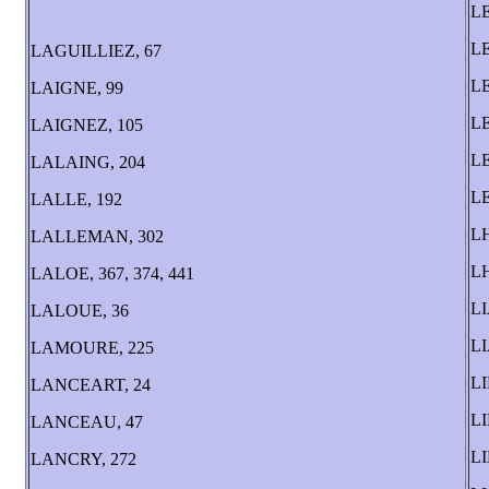
L
L
LAGUILLIEZ, 67
LE
LAIGNE, 99
L
LAIGNEZ, 105
LE
LALAING, 204
L
LALLE, 192
L
LALLEMAN, 302
L
LALOE, 367, 374, 441
LI
LALOUE, 36
LI
LAMOURE, 225
LI
LANCEART, 24
LI
LANCEAU, 47
LI
LANCRY, 272