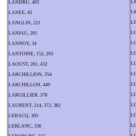
LI
LANDRU, 405
LI
LANEE, 45
LI
LANGLIN, 221
LO
LANIAU, 281
L
LANNOY, 34
LO
LANTOINE, 152, 293
LO
LAOUST, 261, 432
LO
LARCHILLION, 354
L
LARCHILLON, 449
LO
LARGILLIER, 378
LO
LAURENT, 214, 372, 382
LO
LEBACQ, 305
L
LEBLANC, 336
L