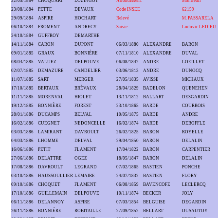
22/05/1884
CHOQUART
LOZINGOT
Arrondissem.
Montreuil
23/08/1884
PETTE
DEVAUX
Code INSEE
62159
29/09/1884
ASPIRE
HOCHART
Relevé
M. PASSARELA
06/10/1884
FROMENT
ANDRECY
Saisie
Ludovic LEDIEU
24/10/1884
GUFFROY
DEMARTHE
14/11/1884
CARON
DUPONT
06/03/1880
ALEXANDRE
BARON
09/01/1885
GRAUX
BONNIÈRE
07/11/1810
ALEXANDRE
DUVAL
08/04/1885
VALUEZ
DELPOUVE
06/08/1842
ANDRE
LOEILLET
02/07/1885
DEMAZURE
CANDELIER
03/06/1813
ANDRE
DUNOCQ
11/07/1885
SART
MERGER
27/05/1835
AVISSE
MICHAUX
17/10/1885
BERTAUX
BRÉVAUX
28/04/1829
BADELON
QUENEHEN
11/11/1885
MORENVAL
HIOLET
13/11/1812
BALLART
DESGARDIN
19/12/1885
BONNIÈRE
FOREST
23/10/1865
BARDE
COURBOIS
28/01/1886
DUCAMPS
BELVAL
10/05/1875
BARDE
ANDRE
16/02/1886
CUEGNET
NEDONCELLE
16/02/1874
BARDE
DEBOFFLE
03/03/1886
LAMIRANT
DAVROULT
26/02/1825
BARON
ROYELLE
04/03/1886
LHOMME
DELVAL
29/04/1850
BARON
DELALIN
16/06/1886
PETIT
FLAMENT
17/04/1822
BARON
CARPENTIER
27/06/1886
DELATTRE
OGEZ
18/05/1847
BARON
DELALIN
17/08/1886
DAVROULT
LEGRAND
07/02/1865
BASTIEN
PONCHE
03/10/1886
HAUSSOULLIER
LEMAIRE
24/07/1832
BASTIEN
FLORY
09/10/1886
CHOQUET
FLAMENT
06/08/1859
BAVENCOFE
LECLERCQ
17/10/1886
GUILLEMAIN
DELPOUVE
10/11/1874
BECKER
JOLY
06/11/1886
DELANNOY
ASPIRE
07/03/1854
BELGUISE
DEGARDIN
26/11/1886
BONNIÉRE
ROBITAILLE
27/09/1852
BELLART
DUSAUTOY