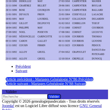
23/10/1890
DEROLLEZ
MAY
27/03/1850
CARPENTIER
MANIER
25/11/1890
CHARTREZ
BILLIET
29/06/1801
CARPENTIER
BOULAR
28/11/1890
ROSE
COURQUIN
25/11/1813
CARPENTIER
BALLARD
21/01/1891
DEVAUX
FRION
25/01/1864
CODEVELLE
LAGACHE
18/05/1891
MAY
LOURDEL
15/10/1857
COLLIGNON
DEGARDIN
06/02/1892
GILLOT
DELPOUVE
01/02/1853
CORBILLON
TOEUF
18/04/1892
PHILIPPE
MAY
17/11/1860
CORNET
COURBOIS
27/09/1892
NOEL
PODEVIN
17/08/1861
CORNET
LECOUVE
27/10/1892
NÉDONCELLE
CARINCOTTE
11/11/1830
COURBOIS
THOMAS
09/11/1892
CARON
GALLET
06/11/1830
COURBOIS
LEJOSNE
11/11/1892
COUSIN
FIRMIN
03/11/1823
COURBOIS
PIDOUX
DANGUI dite
23/11/1892
ALLOY
GRUEL
27/04/1852
CRAPOULET
POTENARD
23/11/1892
ALLOY
GRUEL
12/10/1814
CREPELLE
DUNOCQ
Précédent
Suivant
Article précédent : Mariages Généalogie N°86
Précédent
Article suivant : Mariages Généalogie N°88
Suivant
Valider
Valider
Copyright © 2026 genealogiepasdecalais - Tous droits réservés
Joomla!
est un Logiciel Libre diffusé sous licence
GNU General