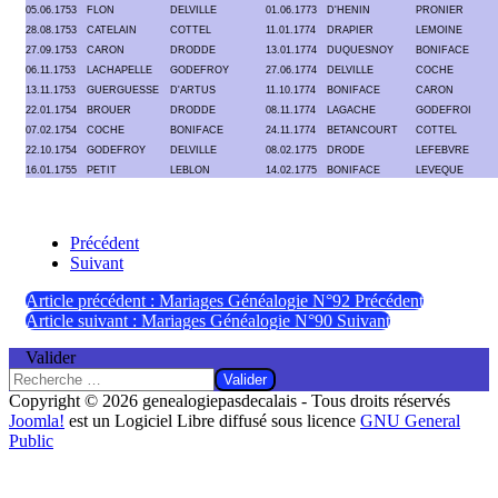
05.06.1753
FLON
DELVILLE
01.06.1773
D'HENIN
PRONIER
28.08.1753
CATELAIN
COTTEL
11.01.1774
DRAPIER
LEMOINE
27.09.1753
CARON
DRODDE
13.01.1774
DUQUESNOY
BONIFACE
06.11.1753
LACHAPELLE
GODEFROY
27.06.1774
DELVILLE
COCHE
13.11.1753
GUERGUESSE
D'ARTUS
11.10.1774
BONIFACE
CARON
22.01.1754
BROUER
DRODDE
08.11.1774
LAGACHE
GODEFROI
07.02.1754
COCHE
BONIFACE
24.11.1774
BETANCOURT
COTTEL
22.10.1754
GODEFROY
DELVILLE
08.02.1775
DRODE
LEFEBVRE
16.01.1755
PETIT
LEBLON
14.02.1775
BONIFACE
LEVEQUE
Précédent
Suivant
Article précédent : Mariages Généalogie N°92
Précédent
Article suivant : Mariages Généalogie N°90
Suivant
Valider
Valider
Copyright © 2026 genealogiepasdecalais - Tous droits réservés
Joomla!
est un Logiciel Libre diffusé sous licence
GNU General
Public