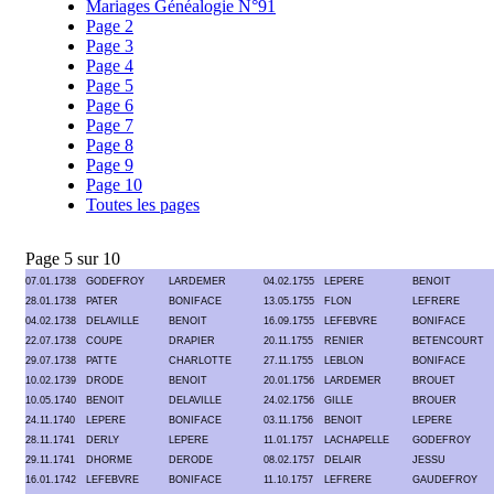
Mariages Généalogie N°91
Page 2
Page 3
Page 4
Page 5
Page 6
Page 7
Page 8
Page 9
Page 10
Toutes les pages
Page 5 sur 10
07.01.1738
GODEFROY
LARDEMER
04.02.1755
LEPERE
BENOIT
28.01.1738
PATER
BONIFACE
13.05.1755
FLON
LEFRERE
04.02.1738
DELAVILLE
BENOIT
16.09.1755
LEFEBVRE
BONIFACE
22.07.1738
COUPE
DRAPIER
20.11.1755
RENIER
BETENCOURT
29.07.1738
PATTE
CHARLOTTE
27.11.1755
LEBLON
BONIFACE
10.02.1739
DRODE
BENOIT
20.01.1756
LARDEMER
BROUET
10.05.1740
BENOIT
DELAVILLE
24.02.1756
GILLE
BROUER
24.11.1740
LEPERE
BONIFACE
03.11.1756
BENOIT
LEPERE
28.11.1741
DERLY
LEPERE
11.01.1757
LACHAPELLE
GODEFROY
29.11.1741
DHORME
DERODE
08.02.1757
DELAIR
JESSU
16.01.1742
LEFEBVRE
BONIFACE
11.10.1757
LEFRERE
GAUDEFROY