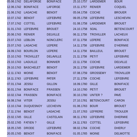
05.06.1742
DELAFORGE
BONIFACE
25.10.1757
LARDEMER
BOUR
12.06.1742
BONIFACE
LAFORGE
15.11.1757
RENIER
COQUEL
21.06.1742
LAGACHE
BENOIT
05.04.1758
COCHE
BROUER
10.07.1742
BENOIT
LEFEBVRE
09.05.1758
LEFEBVRE
LESCHEVIN
17.07.1742
COTTEL
LEFEBVRE
01.08.1758
LARDEMER
BROUET
31.01.1743
LEFEBVRE
BROUET
24.10.1758
SOAL
BETENCOURT
20.06.1743
RENIER
DELVILLE
06.11.1758
TROVILLER
LACHEUX
23.07.1743
LEBLON
NONCLERC
07.11.1758
LEPERE
BONIFACE
23.07.1743
LAGACHE
LEPERE
14.11.1758
LEFEBVRE
D'HERMIE
24.09.1743
BOURLON
LEPERE
14.11.1758
BAILLEUL
BROUET
15.10.1743
TROVILLET
DELAVILLE
21.11.1758
PETIT
LEFEBVRE
23.10.1743
LAGUILLE
BONNIER
22.11.1758
COCHE
DELVILLE
29.10.1743
BASCHELET
BENOIT
28.11.1758
LEFEBVRE
LARDEMER
12.11.1743
MOINE
BENOIT
07.08.1759
GROSSEMY
TROVILLER
18.11.1743
LEFEBVRE
PATER
27.11.1759
COCHE
LEFEBVRE
07.01.1744
JESSU
GILLON
16.09.1760
GILLE
BONIFACE
30.01.1744
BONIFACE
FRASSEN
14.10.1760
PETIT
BROUET
10.02.1744
FRASSEN
BONIFACE
30.10.1760
UNTER ?
PAVE
04.08.1744
VITER
JESSU
27.10.1761
BETENCOURT
CARON
13.10.1744
DUQUESNOY
LECHEVIN
01.06.1763
BOUR
BROUET
17.11.1744
BENOIT
LAGACHE
21.07.1763
LEFRERE
TROULER
23.02.1745
GILLE
CASTELAIN
08.11.1763
LEFEBVRE
DHERMIE
25.02.1745
FATIEN ?
GILLE
24.11.1763
COTTEL
LEFEBVRE
18.05.1745
DRODE
LEFEBVRE
08.02.1764
COCHE
DHERLY
20.05.1745
BENOIT
BONIFACE
01.05.1765
MOINE
DELMOTTE