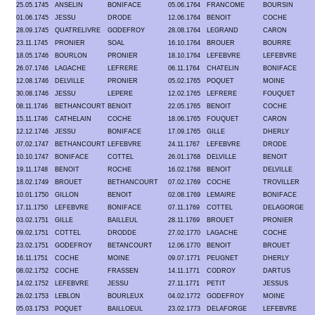
25.05.1745
ANSELIN
BONIFACE
05.06.1764
FRANCOME
BOURSIN
01.06.1745
JESSU
DRODE
12.06.1764
BENOIT
COCHE
28.09.1745
QUATRELIVRE
GODEFROY
28.08.1764
LEGRAND
CARON
23.11.1745
PRONIER
SOAL
16.10.1764
BROUER
BOURRE
18.05.1746
BOURLON
PRONIER
18.10.1764
LEFEBVRE
LEFEBVRE
26.07.1746
LAGACHE
LEFRERE
06.11.1764
CHATELIN
BONIFACE
12.08.1746
DELVILLE
PRONIER
05.02.1765
POQUET
MOINE
30.08.1746
JESSU
LEPERE
12.02.1765
LEFRERE
FOUQUET
08.11.1746
BETHANCOURT
BENOIT
22.05.1765
BENOIT
COCHE
15.11.1746
CATHELAIN
COCHE
18.06.1765
FOUQUET
CARON
12.12.1746
JESSU
BONIFACE
17.09.1765
GILLE
DHERLY
07.02.1747
BETHANCOURT
LEFEBVRE
24.11.1767
LEFEBVRE
DRODE
10.10.1747
BONIFACE
COTTEL
26.01.1768
DELVILLE
BENOIT
19.11.1748
BENOIT
ROCHE
16.02.1768
BENOIT
DELVILLE
18.02.1749
BROUET
BETHANCOURT
07.02.1769
COCHE
TROVILLER
10.01.1750
GILLON
BENOIT
02.08.1769
LEMAIRE
BONIFACE
17.11.1750
LEFEBVRE
BONIFACE
07.11.1769
COTTEL
DELAGORGE
03.02.1751
GILLE
BAILLEUL
28.11.1769
BROUET
PRONIER
09.02.1751
COTTEL
DRODDE
27.02.1770
LAGACHE
COCHE
23.02.1751
GODEFROY
BETANCOURT
12.06.1770
BENOIT
BROUET
16.11.1751
COCHE
MOINE
09.07.1771
PEUGNET
DHERLY
08.02.1752
COCHE
FRASSEN
14.11.1771
CODROY
DARTUS
14.02.1752
LEFEBVRE
JESSU
27.11.1771
PETIT
JESSUS
26.02.1753
LEBLON
BOURLEUX
04.02.1772
GODEFROY
MOINE
05.03.1753
POQUET
BAILLOEUL
23.02.1773
DELAFORGE
LEFEBVRE