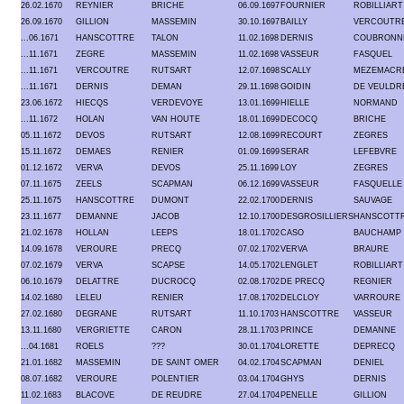
26.02.1670
REYNIER
BRICHE
06.09.1697
FOURNIER
ROBILLIART
26.09.1670
GILLION
MASSEMIN
30.10.1697
BAILLY
VERCOUTR
...06.1671
HANSCOTTRE
TALON
11.02.1698
DERNIS
COUBRONN
...11.1671
ZEGRE
MASSEMIN
11.02.1698
VASSEUR
FASQUEL
...11.1671
VERCOUTRE
RUTSART
12.07.1698
SCALLY
MEZEMACR
...11.1671
DERNIS
DEMAN
29.11.1698
GOIDIN
DE VEULDR
23.06.1672
HIECQS
VERDEVOYE
13.01.1699
HIELLE
NORMAND
...11.1672
HOLAN
VAN HOUTE
18.01.1699
DECOCQ
BRICHE
05.11.1672
DEVOS
RUTSART
12.08.1699
RECOURT
ZEGRES
15.11.1672
DEMAES
RENIER
01.09.1699
SERAR
LEFEBVRE
01.12.1672
VERVA
DEVOS
25.11.1699
LOY
ZEGRES
07.11.1675
ZEELS
SCAPMAN
06.12.1699
VASSEUR
FASQUELLE
25.11.1675
HANSCOTTRE
DUMONT
22.02.1700
DERNIS
SAUVAGE
23.11.1677
DEMANNE
JACOB
12.10.1700
DESGROSILLIERS
HANSCOTT
21.02.1678
HOLLAN
LEEPS
18.01.1702
CASO
BAUCHAMP
14.09.1678
VEROURE
PRECQ
07.02.1702
VERVA
BRAURE
07.02.1679
VERVA
SCAPSE
14.05.1702
LENGLET
ROBILLIART
06.10.1679
DELATTRE
DUCROCQ
02.08.1702
DE PRECQ
REGNIER
14.02.1680
LELEU
RENIER
17.08.1702
DELCLOY
VARROURE
27.02.1680
DEGRANE
RUTSART
11.10.1703
HANSCOTTRE
VASSEUR
13.11.1680
VERGRIETTE
CARON
28.11.1703
PRINCE
DEMANNE
...04.1681
ROELS
???
30.01.1704
LORETTE
DEPRECQ
21.01.1682
MASSEMIN
DE SAINT OMER
04.02.1704
SCAPMAN
DENIEL
08.07.1682
VEROURE
POLENTIER
03.04.1704
GHYS
DERNIS
11.02.1683
BLACOVE
DE REUDRE
27.04.1704
PENELLE
GILLION