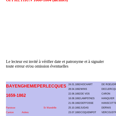
Le lecteur est invité à vérifier date et patronyme et à signaler
toute erreur et/ou omission éventuelles
24.01.1692
HOCHART
DE ROEUD
BAYENGHEM/EPERLECQUES
28.04.1692
WINS
DECLERCQ
22.06.1692
DE VOS
CARON
1659-1862
16.08.1692
LAMPSTAES
HANQUIER
21.09.1692
DEFFOSSE
HANSCOTT
Paroisse
St Wandrille
25.10.1692
JUDAS
DERNIS
Canton
Ardres
23.07.1693
COQUEMPOT
VERCOUST