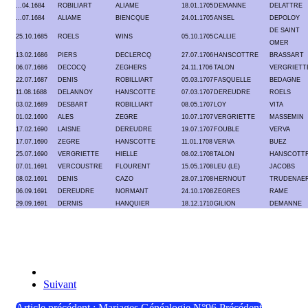
...04.1684
ROBILIART
ALIAME
18.01.1705
DEMANNE
DELATTRE
...07.1684
ALIAME
BIENCQUE
24.01.1705
ANSEL
DEPOLOY
DE SAINT
25.10.1685
ROELS
WINS
05.10.1705
CALLIE
OMER
13.02.1686
PIERS
DECLERCQ
27.07.1706
HANSCOTTRE
BRASSART
06.07.1686
DECOCQ
ZEGHERS
24.11.1706
TALON
VERGRIETT
22.07.1687
DENIS
ROBILLIART
05.03.1707
FASQUELLE
BEDAGNE
11.08.1688
DELANNOY
HANSCOTTE
07.03.1707
DEREUDRE
ROELS
03.02.1689
DESBART
ROBILLIART
08.05.1707
LOY
VITA
01.02.1690
ALES
ZEGRE
10.07.1707
VERGRIETTE
MASSEMIN
17.02.1690
LAISNE
DEREUDRE
19.07.1707
FOUBLE
VERVA
17.07.1690
ZEGRE
HANSCOTTE
11.01.1708
VERVA
BUEZ
25.07.1690
VERGRIETTE
HIELLE
08.02.1708
TALON
HANSCOTT
07.01.1691
VERCOUSTRE
FLOURENT
15.05.1708
LEU (LE)
JACOBS
08.02.1691
DENIS
CAZO
28.07.1708
HERNOUT
TRUDENAE
06.09.1691
DEREUDRE
NORMANT
24.10.1708
ZEGRES
RAME
29.09.1691
DERNIS
HANQUIER
18.12.1710
GILION
DEMANNE
Suivant
Article précédent : Mariages Généalogie N°96
Précédent