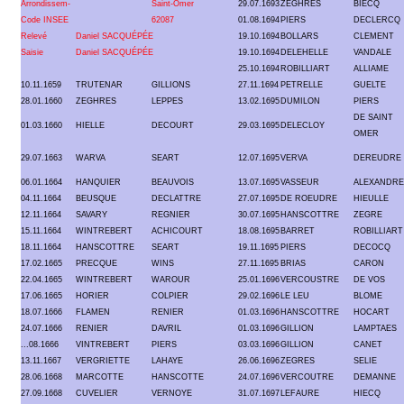
Arrondissem-
Saint-Omer
29.07.1693
ZEGHRES
BIECQ
Code INSEE
62087
01.08.1694
PIERS
DECLERCQ
Relevé
Daniel SACQUÉPÉE
19.10.1694
BOLLARS
CLEMENT
Saisie
Daniel SACQUÉPÉE
19.10.1694
DELEHELLE
VANDALE
25.10.1694
ROBILLIART
ALLIAME
10.11.1659
TRUTENAR
GILLIONS
27.11.1694
PETRELLE
GUELTE
28.01.1660
ZEGHRES
LEPPES
13.02.1695
DUMILON
PIERS
DE SAINT
01.03.1660
HIELLE
DECOURT
29.03.1695
DELECLOY
OMER
29.07.1663
WARVA
SEART
12.07.1695
VERVA
DEREUDRE
06.01.1664
HANQUIER
BEAUVOIS
13.07.1695
VASSEUR
ALEXANDRE
04.11.1664
BEUSQUE
DECLATTRE
27.07.1695
DE ROEUDRE
HIEULLE
12.11.1664
SAVARY
REGNIER
30.07.1695
HANSCOTTRE
ZEGRE
15.11.1664
WINTREBERT
ACHICOURT
18.08.1695
BARRET
ROBILLIART
18.11.1664
HANSCOTTRE
SEART
19.11.1695
PIERS
DECOCQ
17.02.1665
PRECQUE
WINS
27.11.1695
BRIAS
CARON
22.04.1665
WINTREBERT
WAROUR
25.01.1696
VERCOUSTRE
DE VOS
17.06.1665
HORIER
COLPIER
29.02.1696
LE LEU
BLOME
18.07.1666
FLAMEN
RENIER
01.03.1696
HANSCOTTRE
HOCART
24.07.1666
RENIER
DAVRIL
01.03.1696
GILLION
LAMPTAES
...08.1666
VINTREBERT
PIERS
03.03.1696
GILLION
CANET
13.11.1667
VERGRIETTE
LAHAYE
26.06.1696
ZEGRES
SELIE
28.06.1668
MARCOTTE
HANSCOTTE
24.07.1696
VERCOUTRE
DEMANNE
27.09.1668
CUVELIER
VERNOYE
31.07.1697
LEFAURE
HIECQ