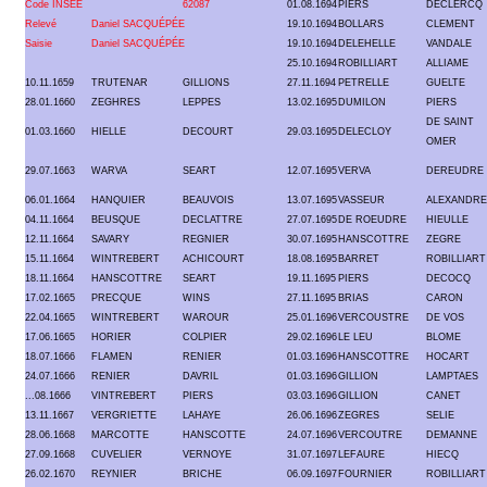
Code INSEE
62087
01.08.1694
PIERS
DECLERCQ
Relevé
Daniel SACQUÉPÉE
19.10.1694
BOLLARS
CLEMENT
Saisie
Daniel SACQUÉPÉE
19.10.1694
DELEHELLE
VANDALE
25.10.1694
ROBILLIART
ALLIAME
10.11.1659
TRUTENAR
GILLIONS
27.11.1694
PETRELLE
GUELTE
28.01.1660
ZEGHRES
LEPPES
13.02.1695
DUMILON
PIERS
DE SAINT
01.03.1660
HIELLE
DECOURT
29.03.1695
DELECLOY
OMER
29.07.1663
WARVA
SEART
12.07.1695
VERVA
DEREUDRE
06.01.1664
HANQUIER
BEAUVOIS
13.07.1695
VASSEUR
ALEXANDRE
04.11.1664
BEUSQUE
DECLATTRE
27.07.1695
DE ROEUDRE
HIEULLE
12.11.1664
SAVARY
REGNIER
30.07.1695
HANSCOTTRE
ZEGRE
15.11.1664
WINTREBERT
ACHICOURT
18.08.1695
BARRET
ROBILLIART
18.11.1664
HANSCOTTRE
SEART
19.11.1695
PIERS
DECOCQ
17.02.1665
PRECQUE
WINS
27.11.1695
BRIAS
CARON
22.04.1665
WINTREBERT
WAROUR
25.01.1696
VERCOUSTRE
DE VOS
17.06.1665
HORIER
COLPIER
29.02.1696
LE LEU
BLOME
18.07.1666
FLAMEN
RENIER
01.03.1696
HANSCOTTRE
HOCART
24.07.1666
RENIER
DAVRIL
01.03.1696
GILLION
LAMPTAES
...08.1666
VINTREBERT
PIERS
03.03.1696
GILLION
CANET
13.11.1667
VERGRIETTE
LAHAYE
26.06.1696
ZEGRES
SELIE
28.06.1668
MARCOTTE
HANSCOTTE
24.07.1696
VERCOUTRE
DEMANNE
27.09.1668
CUVELIER
VERNOYE
31.07.1697
LEFAURE
HIECQ
26.02.1670
REYNIER
BRICHE
06.09.1697
FOURNIER
ROBILLIART