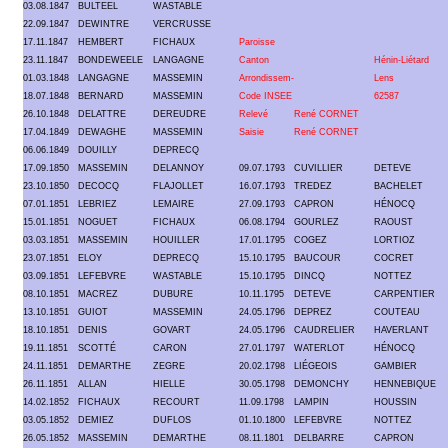
03.08.1847
BULTEEL
WASTABLE
22.09.1847
DEWINTRE
VERCRUSSE
17.11.1847
HEMBERT
FICHAUX
Paroisse
23.11.1847
BONDEWEELE
LANGAGNE
Canton
Hénin-Liétard
01.03.1848
LANGAGNE
MASSEMIN
Arrondissem-
Lens
18.07.1848
BERNARD
MASSEMIN
Code INSEE
62587
26.10.1848
DELATTRE
DEREUDRE
Relevé
René CORNET
17.04.1849
DEWAGHE
MASSEMIN
Saisie
René CORNET
06.06.1849
DOUILLY
DEPRECQ
17.09.1850
MASSEMIN
DELANNOY
09.07.1793
CUVILLIER
DETEVE
23.10.1850
DECOCQ
FLAJOLLET
16.07.1793
TREDEZ
BACHELET
07.01.1851
LEBRIEZ
LEMAIRE
27.09.1793
CAPRON
HÉNOCQ
15.01.1851
NOGUET
FICHAUX
06.08.1794
GOURLEZ
RAOUST
03.03.1851
MASSEMIN
HOUILLER
17.01.1795
COGEZ
LORTIOZ
23.07.1851
ELOY
DEPRECQ
15.10.1795
BAUCOUR
COCRET
03.09.1851
LEFEBVRE
WASTABLE
15.10.1795
DINCQ
NOTTEZ
08.10.1851
MACREZ
DUBURE
10.11.1795
DETEVE
CARPENTIER
13.10.1851
GUIOT
MASSEMIN
24.05.1796
DEPREZ
COUTEAU
18.10.1851
DENIS
GOVART
24.05.1796
CAUDRELIER
HAVERLANT
19.11.1851
SCOTTÉ
CARON
27.01.1797
WATERLOT
HÉNOCQ
24.11.1851
DEMARTHE
ZEGRE
20.02.1798
LIÉGEOIS
GAMBIER
26.11.1851
ALLAN
HIELLE
30.05.1798
DEMONCHY
HENNEBIQUE
14.02.1852
FICHAUX
RECOURT
11.09.1798
LAMPIN
HOUSSIN
03.05.1852
DEMIEZ
DUFLOS
01.10.1800
LEFEBVRE
NOTTEZ
26.05.1852
MASSEMIN
DEMARTHE
08.11.1801
DELBARRE
CAPRON