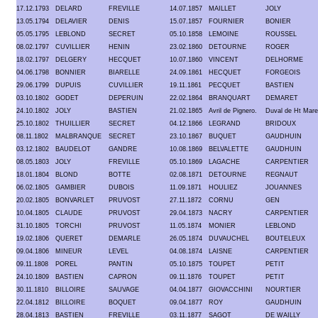
17.12.1793
DELARD
FREVILLE
14.07.1857
MAILLET
JOLY
13.05.1794
DELAVIER
DENIS
15.07.1857
FOURNIER
BONIER
05.05.1795
LEBLOND
SECRET
05.10.1858
LEMOINE
ROUSSEL
08.02.1797
CUVILLIER
HENIN
23.02.1860
DETOURNE
ROGER
18.02.1797
DELGERY
HECQUET
10.07.1860
VINCENT
DELHORME
04.06.1798
BONNIER
BIARELLE
24.09.1861
HECQUET
FORGEOIS
29.06.1799
DUPUIS
CUVILLIER
19.11.1861
PECQUET
BASTIEN
03.10.1802
GODET
DEPERUIN
22.02.1864
BRANQUART
DEMARET
24.10.1802
JOLY
BASTIEN
21.02.1865
Avril de Pignero.
Duval de Ht Mare
25.10.1802
THUILLIER
SECRET
04.12.1866
LEGRAND
BRIDOUX
08.11.1802
MALBRANQUE
SECRET
23.10.1867
BUQUET
GAUDHUIN
03.12.1802
BAUDELOT
GANDRE
10.08.1869
BELVALETTE
GAUDHUIN
08.05.1803
JOLY
FREVILLE
05.10.1869
LAGACHE
CARPENTIER
18.01.1804
BLOND
BOTTE
02.08.1871
DETOURNE
REGNAUT
06.02.1805
GAMBIER
DUBOIS
11.09.1871
HOULIEZ
JOUANNES
20.02.1805
BONVARLET
PRUVOST
27.11.1872
CORNU
GEN
10.04.1805
CLAUDE
PRUVOST
29.04.1873
NACRY
CARPENTIER
31.10.1805
TORCHI
PRUVOST
11.05.1874
MONIER
LEBLOND
19.02.1806
QUERET
DEMARLE
26.05.1874
DUVAUCHEL
BOUTELEUX
09.04.1806
MINEUR
LEVEL
04.08.1874
LAISNE
CARPENTIER
09.11.1808
POREL
PANTIN
05.10.1875
TOUPET
PETIT
24.10.1809
BASTIEN
CAPRON
09.11.1876
TOUPET
PETIT
30.11.1810
BILLOIRE
SAUVAGE
04.04.1877
GIOVACCHINI
NOURTIER
22.04.1812
BILLOIRE
BOQUET
09.04.1877
ROY
GAUDHUIN
28.04.1813
BASTIEN
FREVILLE
03.11.1877
SAGOT
DE WAILLY