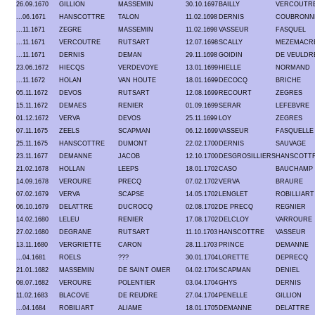
26.09.1670
GILLION
MASSEMIN
30.10.1697
BAILLY
VERCOUTR
...06.1671
HANSCOTTRE
TALON
11.02.1698
DERNIS
COUBRONN
...11.1671
ZEGRE
MASSEMIN
11.02.1698
VASSEUR
FASQUEL
...11.1671
VERCOUTRE
RUTSART
12.07.1698
SCALLY
MEZEMACR
...11.1671
DERNIS
DEMAN
29.11.1698
GOIDIN
DE VEULDR
23.06.1672
HIECQS
VERDEVOYE
13.01.1699
HIELLE
NORMAND
...11.1672
HOLAN
VAN HOUTE
18.01.1699
DECOCQ
BRICHE
05.11.1672
DEVOS
RUTSART
12.08.1699
RECOURT
ZEGRES
15.11.1672
DEMAES
RENIER
01.09.1699
SERAR
LEFEBVRE
01.12.1672
VERVA
DEVOS
25.11.1699
LOY
ZEGRES
07.11.1675
ZEELS
SCAPMAN
06.12.1699
VASSEUR
FASQUELLE
25.11.1675
HANSCOTTRE
DUMONT
22.02.1700
DERNIS
SAUVAGE
23.11.1677
DEMANNE
JACOB
12.10.1700
DESGROSILLIERS
HANSCOTT
21.02.1678
HOLLAN
LEEPS
18.01.1702
CASO
BAUCHAMP
14.09.1678
VEROURE
PRECQ
07.02.1702
VERVA
BRAURE
07.02.1679
VERVA
SCAPSE
14.05.1702
LENGLET
ROBILLIART
06.10.1679
DELATTRE
DUCROCQ
02.08.1702
DE PRECQ
REGNIER
14.02.1680
LELEU
RENIER
17.08.1702
DELCLOY
VARROURE
27.02.1680
DEGRANE
RUTSART
11.10.1703
HANSCOTTRE
VASSEUR
13.11.1680
VERGRIETTE
CARON
28.11.1703
PRINCE
DEMANNE
...04.1681
ROELS
???
30.01.1704
LORETTE
DEPRECQ
21.01.1682
MASSEMIN
DE SAINT OMER
04.02.1704
SCAPMAN
DENIEL
08.07.1682
VEROURE
POLENTIER
03.04.1704
GHYS
DERNIS
11.02.1683
BLACOVE
DE REUDRE
27.04.1704
PENELLE
GILLION
...04.1684
ROBILIART
ALIAME
18.01.1705
DEMANNE
DELATTRE