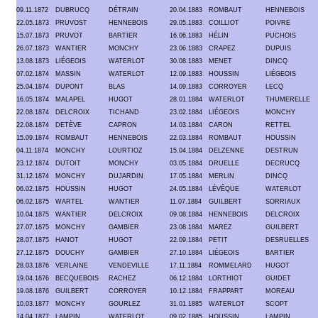
09.11.1872
DUBRUCQ
DÉTRAIN
20.04.1883
ROMBAUT
HENNEBOIS
22.05.1873
PRUVOST
HENNEBOIS
29.05.1883
COILLIOT
POIVRE
15.07.1873
PRUVOT
BARTIER
16.06.1883
HÉLIN
PUCHOIS
26.07.1873
WANTIER
MONCHY
23.06.1883
CRAPEZ
DUPUIS
13.08.1873
LIÉGEOIS
WATERLOT
30.08.1883
MENET
DINCQ
07.02.1874
MASSIN
WATERLOT
12.09.1883
HOUSSIN
LIÉGEOIS
25.04.1874
DUPONT
BLAS
14.09.1883
CORROYER
LECQ
16.05.1874
MALAPEL
HUGOT
28.01.1884
WATERLOT
THUMERELLE
22.08.1874
DELCROIX
TICHAND
23.02.1884
LIÉGEOIS
MONCHY
22.08.1874
DETÈVE
CAPRON
14.03.1884
CARON
RETTEL
15.09.1874
ROMBAUT
HENNEBOIS
22.03.1884
ROMBAUT
HOUSSIN
04.11.1874
MONCHY
LOURTIOZ
15.04.1884
DELZENNE
DESTRUN
23.12.1874
DUTOIT
MONCHY
03.05.1884
DRUELLE
DECRUCQ
31.12.1874
MONCHY
DUJARDIN
17.05.1884
MERLIN
DINCQ
06.02.1875
HOUSSIN
HUGOT
24.05.1884
LÉVÊQUE
WATERLOT
06.02.1875
WARTEL
WANTIER
11.07.1884
GUILBERT
SORRIAUX
10.04.1875
WANTIER
DELCROIX
09.08.1884
HENNEBOIS
DELCROIX
27.07.1875
MONCHY
GAMBIER
23.08.1884
MAREZ
GUILBERT
28.07.1875
HANOT
HUGOT
22.09.1884
PETIT
DESRUELLES
27.12.1875
DOUCHY
GAMBIER
27.10.1884
LIÉGEOIS
BARTIER
28.03.1876
VERLAINE
VENDEVILLE
17.11.1884
ROMMELARD
HUGOT
19.04.1876
BECQUEBOIS
RACHEZ
06.12.1884
LORTHIOT
GUIDET
19.08.1876
GUILBERT
CORROYER
10.12.1884
FRAPPART
MOREAU
10.03.1877
MONCHY
GOURLEZ
31.01.1885
WATERLOT
SCOPT
14.04.1877
LAMPIN
WATERLOT
09.02.1885
HOUSSIN
LAMPIN