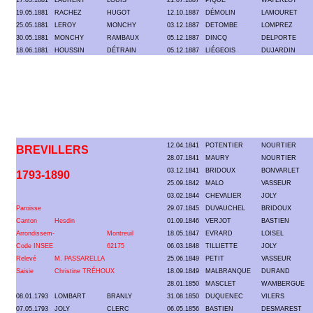
17.05.1881
LAURENT
LOUIS
21.07.1887
PIQUE
WATERLOT
19.05.1881
RACHEZ
HUGOT
12.10.1887
DÉMOLIN
LAMOURET
25.05.1881
LEROY
MONCHY
03.12.1887
DETOMBE
LOMPREZ
30.05.1881
MONCHY
RAMBAUX
05.12.1887
DINCQ
DELPORTE
18.06.1881
HOUSSIN
DÉTRAIN
05.12.1887
LIÉGEOIS
DUJARDIN
12.04.1841
POTENTIER
NOURTIER
BREVILLERS
28.07.1841
MAURY
NOURTIER
03.12.1841
BRIDOUX
BONVARLET
1793-1890
25.09.1842
MALO
VASSEUR
03.02.1844
CHEVALIER
JOLY
Paroisse
29.07.1845
DUVAUCHEL
BRIDOUX
Canton
Hesdin
01.09.1846
VERJOT
BASTIEN
Arrondissem-
Montreuil
18.05.1847
EVRARD
LOISEL
Code INSEE
62175
06.03.1848
TILLIETTE
JOLY
Relevé
M. PASSARELLA
25.06.1849
PETIT
VASSEUR
Saisie
Christine TRÉHOUX
18.09.1849
MALBRANQUE
DURAND
28.01.1850
MASCLET
WAMBERGUE
08.01.1793
LOMBART
BRANLY
31.08.1850
DUQUENEC
VILERS
07.05.1793
JOLY
CLERC
06.05.1856
BASTIEN
DESMAREST