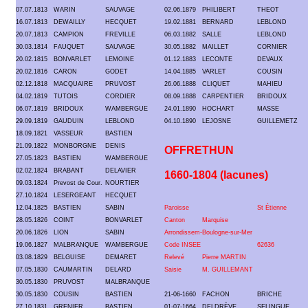
07.07.1813
WARIN
SAUVAGE
02.06.1879
PHILIBERT
THEOT
16.07.1813
DEWAILLY
HECQUET
19.02.1881
BERNARD
LEBLOND
20.07.1813
CAMPION
FREVILLE
06.03.1882
SALLE
LEBLOND
30.03.1814
FAUQUET
SAUVAGE
30.05.1882
MAILLET
CORNIER
20.02.1815
BONVARLET
LEMOINE
01.12.1883
LECONTE
DEVAUX
20.02.1816
CARON
GODET
14.04.1885
VARLET
COUSIN
02.12.1818
MACQUAIRE
PRUVOST
26.06.1888
CLIQUET
MAHIEU
04.02.1819
TUTOIS
CORDIER
08.09.1888
CARPENTIER
BRIDOUX
06.07.1819
BRIDOUX
WAMBERGUE
24.01.1890
HOCHART
MASSE
29.09.1819
GAUDUIN
LEBLOND
04.10.1890
LEJOSNE
GUILLEMETZ
18.09.1821
VASSEUR
BASTIEN
21.09.1822
MONBORGNE
DENIS
OFFRETHUN
27.05.1823
BASTIEN
WAMBERGUE
02.02.1824
BRABANT
DELAVIER
1660-1804 (lacunes)
09.03.1824
Prevost de Cour.
NOURTIER
27.10.1824
LESERGEANT
HECQUET
12.04.1825
BASTIEN
SABIN
Paroisse
St Étienne
28.05.1826
COINT
BONVARLET
Canton
Marquise
20.06.1826
LION
SABIN
Arrondissem-
Boulogne-sur-Mer
19.06.1827
MALBRANQUE
WAMBERGUE
Code INSEE
62636
03.08.1829
BELGUISE
DEMARET
Relevé
Pierre MARTIN
07.05.1830
CAUMARTIN
DELARD
Saisie
M. GUILLEMANT
30.05.1830
PRUVOST
MALBRANQUE
30.05.1830
COUSIN
BASTIEN
21-06-1660
FACHON
BRICHE
27.10.1831
GRENIER
BASTIEN
01-07-1664
DELDRÈVE
SELINGUE