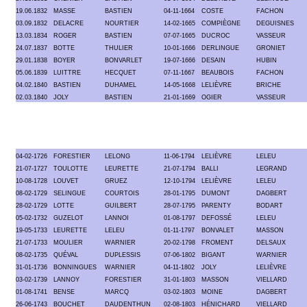
19.06.1832
MASSE
BASTIEN
04-11-1664
COSTE
FACHON
03.09.1832
DELACRE
NOURTIER
14-02-1665
COMPIÈGNE
DEGUISNES
13.03.1834
ROGER
BASTIEN
07-07-1665
DUCROC
VASSEUR
24.07.1837
BOTTE
THULIER
10-01-1666
DERLINGUE
GRONIET
29.01.1838
BOYER
BONVARLET
19-07-1666
DESAIN
HUBIN
05.06.1839
LUITTRE
HECQUET
07-11-1667
BEAUBOIS
FACHON
04.02.1840
BASTIEN
DUHAMEL
14-05-1668
LELIÈVRE
BRICHE
02.03.1840
JOLY
BASTIEN
21-01-1669
OGIER
VASSEUR
04-02-1726
FORESTIER
LELONG
11-06-1794
LELIÈVRE
LELEU
21-07-1727
TOULOTTE
LEURETTE
21-07-1794
BALLI
LEGRAND
10-08-1728
LOUVET
GRUEZ
12-10-1794
LELIÈVRE
LELEU
08-02-1729
SELINGUE
COURTOIS
28-01-1795
DUMONT
DAGBERT
28-02-1729
LOTTE
GUILBERT
28-07-1795
PARENTY
BODART
05-02-1732
GUZELOT
LANNOI
01-08-1797
DEFOSSÉ
LELEU
19-05-1733
LEURETTE
LELEU
01-11-1797
BONVALET
MASSON
21-07-1733
MOULIER
WARNIER
20-02-1798
FROMENT
DELSAUX
08-02-1735
QUÉVAL
DUPLESSIS
07-06-1802
BIGANT
WARNIER
31-01-1736
BONNINGUES
WARNIER
04-11-1802
JOLY
LELIÈVRE
03-02-1739
LANNOY
FORESTIER
31-01-1803
MASSON
VIELLARD
01-08-1741
BENSE
MARCQ
03-02-1803
MOINE
DAGBERT
26-06-1743
BOUCHET
DAUDENTHUN
02-08-1803
HÉNICHARD
VIELLARD