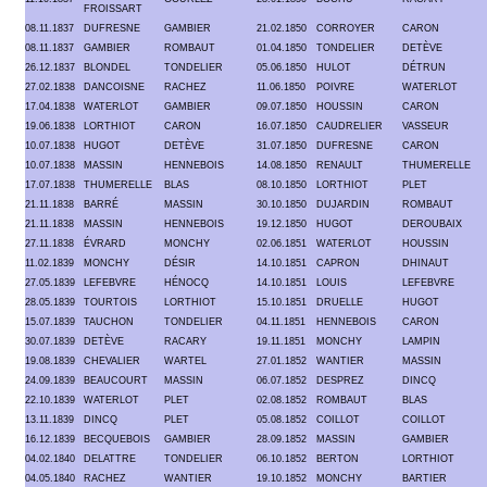
FROISSART
08.11.1837
DUFRESNE
GAMBIER
21.02.1850
CORROYER
CARON
08.11.1837
GAMBIER
ROMBAUT
01.04.1850
TONDELIER
DETÈVE
26.12.1837
BLONDEL
TONDELIER
05.06.1850
HULOT
DÉTRUN
27.02.1838
DANCOISNE
RACHEZ
11.06.1850
POIVRE
WATERLOT
17.04.1838
WATERLOT
GAMBIER
09.07.1850
HOUSSIN
CARON
19.06.1838
LORTHIOT
CARON
16.07.1850
CAUDRELIER
VASSEUR
10.07.1838
HUGOT
DETÈVE
31.07.1850
DUFRESNE
CARON
10.07.1838
MASSIN
HENNEBOIS
14.08.1850
RENAULT
THUMERELLE
17.07.1838
THUMERELLE
BLAS
08.10.1850
LORTHIOT
PLET
21.11.1838
BARRÉ
MASSIN
30.10.1850
DUJARDIN
ROMBAUT
21.11.1838
MASSIN
HENNEBOIS
19.12.1850
HUGOT
DEROUBAIX
27.11.1838
ÉVRARD
MONCHY
02.06.1851
WATERLOT
HOUSSIN
11.02.1839
MONCHY
DÉSIR
14.10.1851
CAPRON
DHINAUT
27.05.1839
LEFEBVRE
HÉNOCQ
14.10.1851
LOUIS
LEFEBVRE
28.05.1839
TOURTOIS
LORTHIOT
15.10.1851
DRUELLE
HUGOT
15.07.1839
TAUCHON
TONDELIER
04.11.1851
HENNEBOIS
CARON
30.07.1839
DETÈVE
RACARY
19.11.1851
MONCHY
LAMPIN
19.08.1839
CHEVALIER
WARTEL
27.01.1852
WANTIER
MASSIN
24.09.1839
BEAUCOURT
MASSIN
06.07.1852
DESPREZ
DINCQ
22.10.1839
WATERLOT
PLET
02.08.1852
ROMBAUT
BLAS
13.11.1839
DINCQ
PLET
05.08.1852
COILLOT
COILLOT
16.12.1839
BECQUEBOIS
GAMBIER
28.09.1852
MASSIN
GAMBIER
04.02.1840
DELATTRE
TONDELIER
06.10.1852
BERTON
LORTHIOT
04.05.1840
RACHEZ
WANTIER
19.10.1852
MONCHY
BARTIER