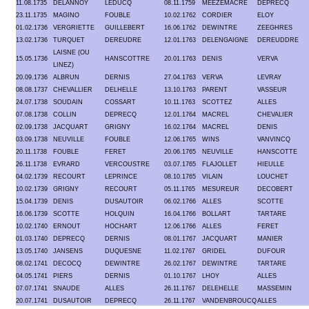
11.08.1735
DELANNOY
LEDUCQ
08.11.1759
MEEZEMACRE
DEPRECQ
23.11.1735
MAGINO
FOUBLE
10.02.1762
CORDIER
ELOY
01.02.1736
VERGRIETTE
GUILLEBERT
16.06.1762
DEWINTRE
ZEEGHRES
13.02.1736
TURQUET
DEREUDRE
12.01.1763
DELENGAIGNE
DEREUDDRE
LAISNE (OU
15.05.1736
HANSCOTTRE
20.01.1763
DENIS
VERVA
LINEZ)
20.09.1736
ALBRUN
DERNIS
27.04.1763
VERVA
LEVRAY
08.08.1737
CHEVALLIER
DELHELLE
13.10.1763
PARENT
VASSEUR
24.07.1738
SOUDAIN
COSSART
10.11.1763
SCOTTEZ
ALLES
07.08.1738
COLLIN
DEPRECQ
12.01.1764
MACREL
CHEVALIER
02.09.1738
JACQUART
GRIGNY
16.02.1764
MACREL
DENIS
03.09.1738
NEUVILLE
FOUBLE
12.06.1765
WINS
VANVINCQ
20.11.1738
FOUBLE
FERET
20.06.1765
NEUVILLE
HANSCOTTE
26.11.1738
EVRARD
VERCOUSTRE
03.07.1765
FLAJOLLET
HIEULLE
04.02.1739
RECOURT
LEPRINCE
08.10.1765
VILAIN
LOUCHET
10.02.1739
GRIGNY
RECOURT
05.11.1765
MESUREUR
DECOBERT
15.04.1739
DENIS
DUSAUTOIR
06.02.1766
ALLES
SCOTTE
16.06.1739
SCOTTE
HOLQUIN
16.04.1766
BOLLART
TARTARE
10.02.1740
ERNOUT
HOCHART
12.06.1766
ALLES
FERET
01.03.1740
DEPRECQ
DERNIS
08.01.1767
JACQUART
MANIER
13.05.1740
JANSENS
DUQUESNE
11.02.1767
GRIDEL
DUFOUR
08.02.1741
DECOCQ
DEWINTRE
26.02.1767
DEWINTRE
TARTARE
04.05.1741
PIERS
DERNIS
01.10.1767
LHOY
ALLES
07.07.1741
SNAUDE
ALLES
26.11.1767
DELEHELLE
MASSEMIN
20.07.1741
DUSAUTOIR
DEPRECQ
26.11.1767
VANDENBROUCQ
ALLES