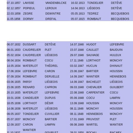
07.10.1857
LAVISSE
VANDENBILCKE
16.02.1813
TONDELIER
DETÈVE
02.12.1857
POPIEUL
LEROUX
14.04.1813
LIÉGEOIS
DETÈVE
22.03.1858
ZEGRE
DEWINTRE
05.05.1813
TEDREZ
BECQUEBOIS
11.05.1858
DORMY
DREFAL
05.07.1815
ROMBAUT
BECQUEBOIS
06.07.1832
DUSSART
DETÈVE
14.07.1846
HUGOT
LEFEBVRE
08.01.1833
CAUDRELIER
PLET
15.07.1846
CAULLET
BAUDUIN
05.02.1834
CAUDRELIER
LIÉGEOIS
29.07.1846
SAUVAGE
HULEUX
08.04.1834
ROMBAUT
COCU
17.11.1846
LORTHIOT
MONCHY
14.05.1834
WATERLOT
THÉDREL
03.02.1847
HUCLIN
DHINAUT
17.06.1834
LEFEBVRE
CARON
23.06.1847
BARTIER
HOUSSIN
07.09.1834
ROMBAUT
DERUELLE
14.09.1847
WANTIER
HENNEBOIS
03.06.1835
PARSY
LIÉGEOIS
14.09.1847
BACHELET
LIÉGEOIS
23.06.1835
RENARD
CAPRON
09.03.1848
CHEVALIER
GUILBERT
20.10.1835
WATERLOT
LEFEBVRE
22.08.1848
CARPENTIER
COCU
19.01.1836
CANDELIER
DUPUIS
05.09.1848
COCU
LAMPIN
18.05.1836
LORTHIOT
DÉSIR
13.09.1848
HOUSSIN
MONCHY
14.08.1836
WATERLOT
LIÉGEOIS
08.11.1848
MONCHY
HOUSSIN
09.05.1837
TONDELIER
CUVILLIER
08.11.1848
HENNEBOIS
MONCHY
05.07.1837
MONCHY
BARTIER
17.01.1849
PRUVOST
PLET
12.09.1837
CARON
LAMPIN
09.08.1849
WARTEL
WANTIER
WANTIER
11.10.1837
GOURLEZ
28.01.1850
BOCHU
RACARY