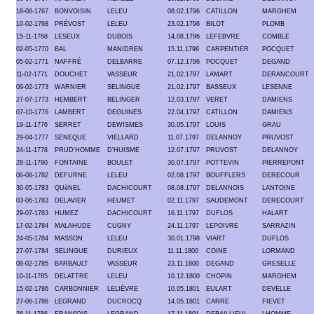
18-08-1767
BONVOISIN
LELEU
08.02.1796
CATILLON
MARGHEM
10-02-1768
PRÉVOST
LELEU
23.02.1796
BILOT
PLOMB
15-11-1768
LESEUX
DUBOIS
14.08.1796
LEFEBVRE
COMBLE
02-05-1770
BAL
MANIDREN
15.11.1796
CARPENTIER
POCQUET
05-02-1771
NAFFRÉ
DELBARRE
07.12.1796
POCQUET
DEGAND
11-02-1771
DOUCHET
VASSEUR
21.02.1797
LAMART
DERANCOURT
09-02-1773
WARNIER
SELINGUE
21.02.1797
BASSEUX
LESENNE
27-07-1773
HEMBERT
BELINGER
12.03.1797
VERET
DAMIENS
07-10-1776
LAMBERT
DEGUINES
22.04.1797
CATILLON
DAMIENS
19-11-1776
SERRET
DEWISMES
30.05.1797
LOUIS
GRAU
29-04-1777
SENEQUE
VIELLARD
11.07.1797
DELANNOY
PRUVOST
24-11-1778
PRUD'HOMME
D'HUISME
12.07.1797
PRUVOST
DELANNOY
28-11-1780
FONTAINE
BOULET
30.07.1797
POTTEVIN
PIERREPONT
06-08-1782
DEFURNE
LELEU
02.08.1797
BOUFFLERS
DERECOUR
30-05-1783
QUèNEL
DACHICOURT
08.08.1797
DELANNOIS
LANTOINE
03-06-1783
DELAVIER
HEUMET
02.11.1797
SAUDEMONT
DERECOURT
29-07-1783
HUMEZ
DACHICOURT
16.11.1797
DUFLOS
HALART
17-02-1784
MALAHUDE
CUGNY
24.11.1797
LEPOIVRE
SARRAZIN
24-05-1784
MASSON
LELEU
30.01.1798
VIART
DUFLOS
27-07-1784
SELINGUE
DURIEUX
11.11.1800
COINE
LORMAND
08-02-1785
BARBAULT
VASSEUR
23.11.1800
DEGAND
GRESELLE
10-11-1785
DELATTRE
LELEU
10.12.1800
CHOPIN
MARGHEM
15-02-1786
CARBONNIER
LELIÈVRE
10.05.1801
EULART
DEVELLE
27-06-1786
LEGRAND
DUCROCQ
14.05.1801
CARRE
FIEVET