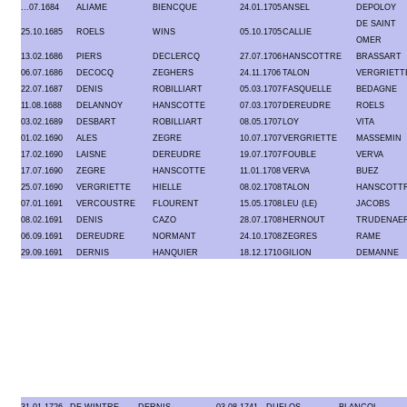
...07.1684
ALIAME
BIENCQUE
24.01.1705
ANSEL
DEPOLOY
DE SAINT
25.10.1685
ROELS
WINS
05.10.1705
CALLIE
OMER
13.02.1686
PIERS
DECLERCQ
27.07.1706
HANSCOTTRE
BRASSART
06.07.1686
DECOCQ
ZEGHERS
24.11.1706
TALON
VERGRIETT
22.07.1687
DENIS
ROBILLIART
05.03.1707
FASQUELLE
BEDAGNE
11.08.1688
DELANNOY
HANSCOTTE
07.03.1707
DEREUDRE
ROELS
03.02.1689
DESBART
ROBILLIART
08.05.1707
LOY
VITA
01.02.1690
ALES
ZEGRE
10.07.1707
VERGRIETTE
MASSEMIN
17.02.1690
LAISNE
DEREUDRE
19.07.1707
FOUBLE
VERVA
17.07.1690
ZEGRE
HANSCOTTE
11.01.1708
VERVA
BUEZ
25.07.1690
VERGRIETTE
HIELLE
08.02.1708
TALON
HANSCOTT
07.01.1691
VERCOUSTRE
FLOURENT
15.05.1708
LEU (LE)
JACOBS
08.02.1691
DENIS
CAZO
28.07.1708
HERNOUT
TRUDENAE
06.09.1691
DEREUDRE
NORMANT
24.10.1708
ZEGRES
RAME
29.09.1691
DERNIS
HANQUIER
18.12.1710
GILION
DEMANNE