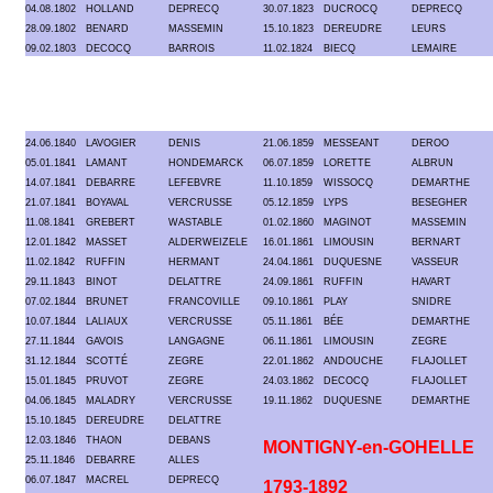
04.08.1802
HOLLAND
DEPRECQ
30.07.1823
DUCROCQ
DEPRECQ
28.09.1802
BENARD
MASSEMIN
15.10.1823
DEREUDRE
LEURS
09.02.1803
DECOCQ
BARROIS
11.02.1824
BIECQ
LEMAIRE
24.06.1840
LAVOGIER
DENIS
21.06.1859
MESSEANT
DEROO
05.01.1841
LAMANT
HONDEMARCK
06.07.1859
LORETTE
ALBRUN
14.07.1841
DEBARRE
LEFEBVRE
11.10.1859
WISSOCQ
DEMARTHE
21.07.1841
BOYAVAL
VERCRUSSE
05.12.1859
LYPS
BESEGHER
11.08.1841
GREBERT
WASTABLE
01.02.1860
MAGINOT
MASSEMIN
12.01.1842
MASSET
ALDERWEIZELE
16.01.1861
LIMOUSIN
BERNART
11.02.1842
RUFFIN
HERMANT
24.04.1861
DUQUESNE
VASSEUR
29.11.1843
BINOT
DELATTRE
24.09.1861
RUFFIN
HAVART
07.02.1844
BRUNET
FRANCOVILLE
09.10.1861
PLAY
SNIDRE
10.07.1844
LALIAUX
VERCRUSSE
05.11.1861
BÉE
DEMARTHE
27.11.1844
GAVOIS
LANGAGNE
06.11.1861
LIMOUSIN
ZEGRE
31.12.1844
SCOTTÉ
ZEGRE
22.01.1862
ANDOUCHE
FLAJOLLET
15.01.1845
PRUVOT
ZEGRE
24.03.1862
DECOCQ
FLAJOLLET
04.06.1845
MALADRY
VERCRUSSE
19.11.1862
DUQUESNE
DEMARTHE
15.10.1845
DEREUDRE
DELATTRE
12.03.1846
THAON
DEBANS
MONTIGNY-en-GOHELLE
25.11.1846
DEBARRE
ALLES
06.07.1847
MACREL
DEPRECQ
1793-1892