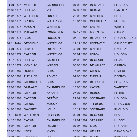
14.04.1877
MONCHY
CAUDRELIER
04.03.1885
ROMBAUT
LIÉGEOIS
22.06.1877
LEFEBVRE
PLET
09.03.1885
DHINAUT
BARTIER
07.07.1877
WILLEFERT
HUGOT
28.03.1885
WANTIER
PLET
18.08.1877
BRULIN
WATERLOT
10.04.1885
CHEVALIER
MERLIN
19.09.1877
MASSIN
WANTIER
12.10.1885
LAMPIN
WARTEL
23.04.1878
MALPAUX
CORROYER
02.12.1885
LOURTIOZ
CARON
10.09.1878
BLAS
HOUSSIN
05.12.1885
DELACROIX
DECAESTECKE
09.11.1878
DESBIENS
WATERLOT
19.12.1885
LEFEBVRE
CAUDRELIER
19.04.1879
LEROY
DUJARDIN
30.01.1886
WARTEL
RACHEZ
24.05.1879
CAPRON
WATERLOT
30.01.1886
LEROY
HOUSSIN
16.12.1879
LEFEBVRE
CAULLET
06.03.1886
HOUSSIN
LEBAS
23.12.1879
MONCHY
WARTEL
06.03.1886
DELVALLEZ
CAPRON
15.01.1880
DUROND
BLAS
15.05.1886
CARON
RIVIÈRE
07.02.1880
THELLIER
POIVRE
02.06.1886
MASSIN
DEBROY
09.02.1880
CAUDRELIER
BLAS
14.06.1886
DELPORTE
LIÉGEOIS
26.05.1880
DHINAUT
CAUDRELIER
15.06.1886
CARON
WANTIER
12.06.1880
CAPRON
ANSART
25.07.1886
DUBUS
LIÉTART
05.07.1880
CARTON
DETÈVE
22.09.1886
SORRIAUX
HOUSSIN
17.07.1880
CARON
MASSIN
04.10.1886
THOBOIS
DELACOURT
31.07.1880
GAMBIER
LOUIS
18.12.1886
SORRIAUX
PUCHOIS
13.11.1880
WATERLOT
LIÉGEOIS
02.01.1887
HOUSSIN
BLAS
31.12.1880
CARON
CAUDRELIER
19.01.1887
STRAPPE
HUGOT
15.02.1881
CAPRON
RACHEZ
07.05.1887
BLAS
HOUSSIN
22.02.1881
KOCK
MASSIN
28.05.1887
GELLEZ
DANCOISNE