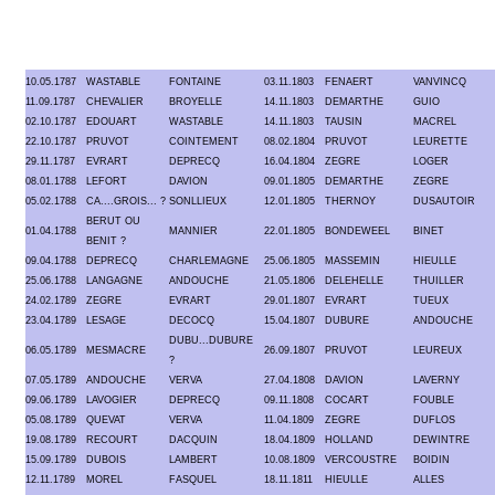
10.05.1787
WASTABLE
FONTAINE
03.11.1803
FENAERT
VANVINCQ
11.09.1787
CHEVALIER
BROYELLE
14.11.1803
DEMARTHE
GUIO
02.10.1787
EDOUART
WASTABLE
14.11.1803
TAUSIN
MACREL
22.10.1787
PRUVOT
COINTEMENT
08.02.1804
PRUVOT
LEURETTE
29.11.1787
EVRART
DEPRECQ
16.04.1804
ZEGRE
LOGER
08.01.1788
LEFORT
DAVION
09.01.1805
DEMARTHE
ZEGRE
05.02.1788
CA....GROIS... ?
SONLLIEUX
12.01.1805
THERNOY
DUSAUTOIR
BERUT OU
01.04.1788
MANNIER
22.01.1805
BONDEWEEL
BINET
BENIT ?
09.04.1788
DEPRECQ
CHARLEMAGNE
25.06.1805
MASSEMIN
HIEULLE
25.06.1788
LANGAGNE
ANDOUCHE
21.05.1806
DELEHELLE
THUILLER
24.02.1789
ZEGRE
EVRART
29.01.1807
EVRART
TUEUX
23.04.1789
LESAGE
DECOCQ
15.04.1807
DUBURE
ANDOUCHE
DUBU...DUBURE
06.05.1789
MESMACRE
26.09.1807
PRUVOT
LEUREUX
?
07.05.1789
ANDOUCHE
VERVA
27.04.1808
DAVION
LAVERNY
09.06.1789
LAVOGIER
DEPRECQ
09.11.1808
COCART
FOUBLE
05.08.1789
QUEVAT
VERVA
11.04.1809
ZEGRE
DUFLOS
19.08.1789
RECOURT
DACQUIN
18.04.1809
HOLLAND
DEWINTRE
15.09.1789
DUBOIS
LAMBERT
10.08.1809
VERCOUSTRE
BOIDIN
12.11.1789
MOREL
FASQUEL
18.11.1811
HIEULLE
ALLES