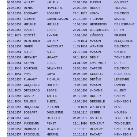
06.07.1852
WILLAY
LALIAUX
25.02.1802
MASSIN
GOURLEZ
21.07.1852
DENIS
HAMELDRE
28.09.1802
HUGOT
TICHAND
08.12.1852
EDOUART
BOSSART
23.11.1802
LEROY
DELCROIX
18.01.1853
BODART
CHARLEMAGNE
29.12.1802
TICHAND
MASSIN
01.06.1853
HIEULLE
HIEULLE
10.01.1804
HENNEBOIS
DE L'ESPAGNE
27.09.1853
ISAERT
ZEGRE
28.01.1804
BECQUEBOIS
HURPY
07.11.1853
SCOTTÉ
ZYNAVE
14.02.1804
LIÉGEOIS
FRAISIN
27.12.1853
DEREUDER
LALIAUX
11.09.1804
MASSIN
BECQUEBOIS
13.02.1854
GHIER
DARCOURT
11.09.1804
WANTIER
DELCROIX
15.02.1854
ALLES
ALLES
24.10.1804
MASSIN
CAPRON
25.07.1854
HERAULT
HAVART
07.11.1804
DÉSIR
TONDELIER
04.10.1854
SYNAVE
ZEGRE
24.04.1805
TAVERNIER
DUPUIS
15.11.1854
BOUCHEL
DEWINTRE
29.05.1805
CAPRON
DELCROIX
28.11.1854
LYPS
GUYOT
06.06.1805
GOURLEZ
HENNEBOIS
16.07.1855
FLAHAUT
FICHAUX
21.05.1806
DETÈVE
LEFEBVRE
03.10.1855
COQUEREZ
DUFLOS
16.06.1807
MASSIN
LAMPIN
14.11.1855
DECLERCQ
ZEGRE
14.06.1808
LHOMME
HULEUX
14.10.1856
CASIEZ
TALLON
05.10.1808
HULEUX
CARON
05.11.1856
TALLEUX
BLEZEL
18.04.1809
DERUELLE
HENNEBOIS
28.01.1857
DUQUESNE
PELERIN
11.05.1809
WATRELOT
BLAS
23.02.1857
BOSSART
DUQUESNE
28.02.1810
LESIRE
HOUSSIN
22.04.1857
GAY
DELHELLE
06.06.1810
BARTIER
TONDELIER
06.05.1857
MASSEMIN
PENET
28.11.1810
ROMBAUT
TONDELIER
13.05.1857
ROBITAILLE
DEWINTRE
10.12.1811
DELAHAYE
CAUDRELIER
22.09.1857
BROCQUEL
HERMEL
20.10.1812
RACARY
HENNEBOIS