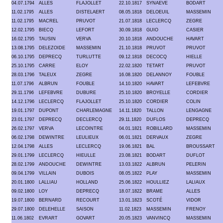
04.07.1794
ALLES
FLAJOLLET
22.10.1817
SYNAEVE
BODART
11.02.1795
ALLES
DISTELAERT
08.05.1818
DELOEUIL
MASSEMIN
11.02.1795
MACREL
PRUVOT
21.07.1818
LECLERCQ
ZEGRE
12.02.1795
BIECQ
LEFORT
30.09.1818
GUIO
CASIER
16.02.1795
TAUSIN
VERVA
20.10.1818
ANDOUCHE
HAVART
13.08.1795
DELEZOIDE
MASSEMIN
21.10.1818
PRUVOT
PRUVOT
06.10.1795
DEPRECQ
TURLUTTE
09.12.1818
DECOCQ
HIELLE
25.10.1795
CARRE
ELOY
22.02.1820
TETART
PRUVOT
28.03.1796
TALEUX
ZEGRE
16.08.1820
DELANNOY
FOUBLE
11.07.1796
ALBRUN
FOUBLE
14.10.1820
HAVART
LEFEBVRE
29.11.1796
LEFEBVRE
DUBURE
25.10.1820
BROYELLE
CORDIER
14.12.1796
LECLERCQ
FLAJOLLET
25.10.1820
CORDIER
COLIN
19.01.1797
DUPONT
CHARLEMAGNE
14.11.1820
TALLON
LENGAGNE
23.01.1797
DEPRECQ
DECLERCQ
29.11.1820
DUFLOS
DEPRECQ
26.02.1797
VERVA
LECOINTRE
04.01.1821
ROBILLARD
MASSEMIN
06.02.1798
DEWINTRE
LEULIEUX
06.01.1821
DERVAUX
ZEGRE
12.04.1798
ALLES
LECLERCQ
19.06.1821
BAL
BROUSSART
29.01.1799
LECLERCQ
HIEULLE
23.08.1821
BODART
DUFLOT
28.02.1799
ANDOUCHE
DEWINTRE
13.03.1822
ALBRUN
PELERIN
09.04.1799
VILLAIN
DUBOIS
08.05.1822
PLAY
MASSEMIN
20.01.1800
LALLIAU
HOLLAND
25.06.1822
HOULLIEZ
LALIAUX
09.02.1800
LOY
DEPRECQ
18.07.1822
BRAME
ALLES
19.07.1800
BERNARD
RECOURT
13.01.1823
SCOTÉ
VIDOR
29.07.1800
DELEHELLE
SAISON
11.02.1823
MASSEMIN
FRENOY
11.06.1802
EVRART
GOVART
20.05.1823
VANVINCQ
MASSEMIN