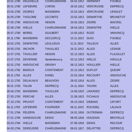
19.01.1790
DELEHELLE
CHARLEMAGNE
04.02.1812
HERMANT
FOUBLE
28.01.1790
LEFEBVRE
CARON
29.02.1812
VERCRUSSE
DEPRECQ
15.05.1790
ZEGRES
MASSEMIN
23.02.1813
VERCRUSSE
LENGLET
16.05.1790
THOLOME
LECOMTE
23.02.1813
DEMARTHE
BRUNETOT
27.05.1790
ANDOUCHE
HENON
24.02.1813
ZEGRE
MACREL
02.06.1790
HIELLE
CHARLEMAGNE
28.04.1813
DEWINTRE
HIELLE
29.07.1790
MOREL
GUILBERT
13.05.1813
ROZE
VANVINCQ
26.11.1790
MASSEMIN
DECLERCQ
10.11.1813
GUIO
FOUBLE
16.02.1791
DEWINTRE
LEULLIEUX
11.11.1813
TALLEUX
ALLES
18.05.1791
VACHON
THUILLIEZ
24.11.1813
ALLES
LESAGE
12.07.1791
THUILLIER
HENON
02.12.1813
ALLES
FLAJOLLET
13.07.1791
DEVIENNE
Vandenbroucq
03.12.1813
HIELLE
HIEULLE
02.01.1792
ANDOUCHE
GRIGNY
08.12.1813
HOULLIER
HIELLE
15.02.1792
BADEUX
COINTEMENT
22.12.1813
DUFLOT
QUEVAT
29.11.1792
ALLES
DANEL
22.02.1814
RECOURT
ANDOUCHE
20.12.1792
DELALIAUX
BEAUVOIS
28.02.1814
ALLES
ZEGRE
30.01.1793
TALON
DEPRECQ
24.11.1814
TAUSIN
ALLES
28.04.1793
MASSEMIN
THUILLER
14.09.1815
LAVOGIEZ
DEPRECQ
27.05.1793
PERCHE
ALLES
21.09.1815
FICHAUX
ANDOUCHE
27.10.1793
PRUVOT
COINTEMENT
26.10.1815
DEBANS
LEFORT
04.11.1793
LEFEBVRE
FOURNIER
08.11.1815
ROUSSEL
LALIAUX
17.01.1794
PELERIN
CHARLEMAGNE
24.01.1816
OUTREMAN
DEPRECQ
27.01.1794
HANDOUCHE
DENIS
08.05.1816
HOUDAIN
BROYELLE
03.03.1794
HIELLE
MASSEMIN
07.08.1816
DENIS
RECOUR
04.03.1794
DEREUDRE
CHARLEMAGNE
09.01.1817
DELATTRE
DEPRECQ