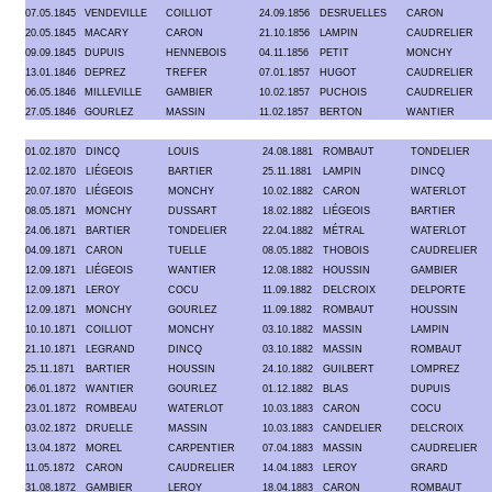
07.05.1845
VENDEVILLE
COILLIOT
24.09.1856
DESRUELLES
CARON
20.05.1845
MACARY
CARON
21.10.1856
LAMPIN
CAUDRELIER
09.09.1845
DUPUIS
HENNEBOIS
04.11.1856
PETIT
MONCHY
13.01.1846
DEPREZ
TREFER
07.01.1857
HUGOT
CAUDRELIER
06.05.1846
MILLEVILLE
GAMBIER
10.02.1857
PUCHOIS
CAUDRELIER
27.05.1846
GOURLEZ
MASSIN
11.02.1857
BERTON
WANTIER
01.02.1870
DINCQ
LOUIS
24.08.1881
ROMBAUT
TONDELIER
12.02.1870
LIÉGEOIS
BARTIER
25.11.1881
LAMPIN
DINCQ
20.07.1870
LIÉGEOIS
MONCHY
10.02.1882
CARON
WATERLOT
08.05.1871
MONCHY
DUSSART
18.02.1882
LIÉGEOIS
BARTIER
24.06.1871
BARTIER
TONDELIER
22.04.1882
MÉTRAL
WATERLOT
04.09.1871
CARON
TUELLE
08.05.1882
THOBOIS
CAUDRELIER
12.09.1871
LIÉGEOIS
WANTIER
12.08.1882
HOUSSIN
GAMBIER
12.09.1871
LEROY
COCU
11.09.1882
DELCROIX
DELPORTE
12.09.1871
MONCHY
GOURLEZ
11.09.1882
ROMBAUT
HOUSSIN
10.10.1871
COILLIOT
MONCHY
03.10.1882
MASSIN
LAMPIN
21.10.1871
LEGRAND
DINCQ
03.10.1882
MASSIN
ROMBAUT
25.11.1871
BARTIER
HOUSSIN
24.10.1882
GUILBERT
LOMPREZ
06.01.1872
WANTIER
GOURLEZ
01.12.1882
BLAS
DUPUIS
23.01.1872
ROMBEAU
WATERLOT
10.03.1883
CARON
COCU
03.02.1872
DRUELLE
MASSIN
10.03.1883
CANDELIER
DELCROIX
13.04.1872
MOREL
CARPENTIER
07.04.1883
MASSIN
CAUDRELIER
11.05.1872
CARON
CAUDRELIER
14.04.1883
LEROY
GRARD
31.08.1872
GAMBIER
LEROY
18.04.1883
CARON
ROMBAUT