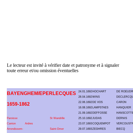
Le lecteur est invité à vérifier date et patronyme et à signaler
toute erreur et/ou omission éventuelles
24.01.1692
HOCHART
DE ROEUD
BAYENGHEM/EPERLECQUES
28.04.1692
WINS
DECLERCQ
22.06.1692
DE VOS
CARON
1659-1862
16.08.1692
LAMPSTAES
HANQUIER
21.09.1692
DEFFOSSE
HANSCOTT
Paroisse
St Wandrille
25.10.1692
JUDAS
DERNIS
Canton
Ardres
23.07.1693
COQUEMPOT
VERCOUST
Arrondissem-
Saint-Omer
29.07.1693
ZEGHRES
BIECQ