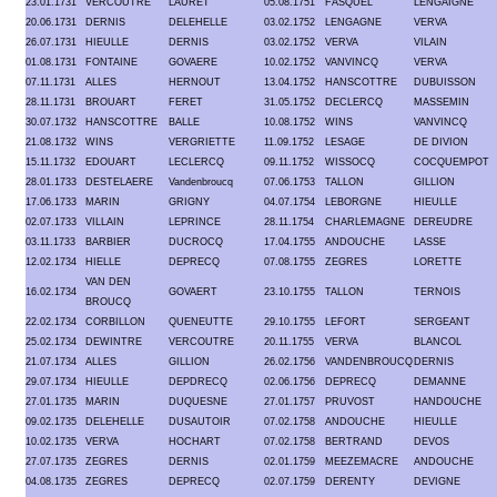
23.01.1731
VERCOUTRE
LAURET
05.08.1751
FASQUEL
LENGAIGNE
20.06.1731
DERNIS
DELEHELLE
03.02.1752
LENGAGNE
VERVA
26.07.1731
HIEULLE
DERNIS
03.02.1752
VERVA
VILAIN
01.08.1731
FONTAINE
GOVAERE
10.02.1752
VANVINCQ
VERVA
07.11.1731
ALLES
HERNOUT
13.04.1752
HANSCOTTRE
DUBUISSON
28.11.1731
BROUART
FERET
31.05.1752
DECLERCQ
MASSEMIN
30.07.1732
HANSCOTTRE
BALLE
10.08.1752
WINS
VANVINCQ
21.08.1732
WINS
VERGRIETTE
11.09.1752
LESAGE
DE DIVION
15.11.1732
EDOUART
LECLERCQ
09.11.1752
WISSOCQ
COCQUEMPOT
28.01.1733
DESTELAERE
Vandenbroucq
07.06.1753
TALLON
GILLION
17.06.1733
MARIN
GRIGNY
04.07.1754
LEBORGNE
HIEULLE
02.07.1733
VILLAIN
LEPRINCE
28.11.1754
CHARLEMAGNE
DEREUDRE
03.11.1733
BARBIER
DUCROCQ
17.04.1755
ANDOUCHE
LASSE
12.02.1734
HIELLE
DEPRECQ
07.08.1755
ZEGRES
LORETTE
VAN DEN
16.02.1734
GOVAERT
23.10.1755
TALLON
TERNOIS
BROUCQ
22.02.1734
CORBILLON
QUENEUTTE
29.10.1755
LEFORT
SERGEANT
25.02.1734
DEWINTRE
VERCOUTRE
20.11.1755
VERVA
BLANCOL
21.07.1734
ALLES
GILLION
26.02.1756
VANDENBROUCQ
DERNIS
29.07.1734
HIEULLE
DEPDRECQ
02.06.1756
DEPRECQ
DEMANNE
27.01.1735
MARIN
DUQUESNE
27.01.1757
PRUVOST
HANDOUCHE
09.02.1735
DELEHELLE
DUSAUTOIR
07.02.1758
ANDOUCHE
HIEULLE
10.02.1735
VERVA
HOCHART
07.02.1758
BERTRAND
DEVOS
27.07.1735
ZEGRES
DERNIS
02.01.1759
MEEZEMACRE
ANDOUCHE
04.08.1735
ZEGRES
DEPRECQ
02.07.1759
DERENTY
DEVIGNE