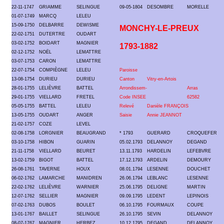
22-11-1747
GRIAMME
SELINGUE
09-05-1804
DESOMBRE
MORELLE
01-07-1749
MARCQ
LELEU
15-09-1750
DELBARRE
DEWISME
MONCHY-LE-PREUX
22-02-1751
DUTERTRE
OUDART
03-02-1752
BOIDART
MAGNIER
1793-1882
02-12-1752
NOËL
LEMATTRE
03-07-1753
CARON
LEMATTRE
22-07-1754
COMPIÈGNE
LELEU
Paroisse
13-08-1754
DURIEU
DURIEU
Canton
Vitry-en-Artois
28-01-1755
LELIÈVRE
BATTEL
Arrondissem-
Arras
29-01-1755
VIELLARD
FRETEL
Code INSEE
62582
05-05-1755
BATTEL
LELEU
Relevé
Danièle FRANÇOIS
13-05-1755
OUDART
ANGER
Saisie
Annie JEANNOT
21-02-1757
COZE
LEVEL
02-08-1758
LORGNIER
BEAUGRAND
* 1793
GUERARD
CROQUEFER
03-10-1758
HIBON
GUARIN
05.02.1793
DELANNOY
DEGAND
21-11-1758
VIELLARD
BEURET
13.11.1793
HARDELIN
LEFEBVRE
13-02-1759
BIGOT
BATTEL
17.12.1793
ARDELIN
DEMOURY
26-08-1761
TAVERNE
HOUX
08.01.1794
LESENNE
DOUCHET
06-02-1762
LAMARCHE
MANIDREN
26.06.1794
LEBLANC
LESENNE
22-02-1762
LELIÈVRE
WARNIER
25.06.1795
DELIGNE
MARTIN
12-07-1762
SELLIER
MAGNIER
09.09.1795
LEDENT
LEPINOIS
07-02-1763
DUBOS
BOULET
06.10.1795
FOURMAUX
COUPE
13-01-1767
BAILLET
SELINGUE
26.10.1795
SEVIN
DELANNOY
08-07-1767
MAGNIER
HERBEZ
10.12.1795
DEGAND
DELANNOY