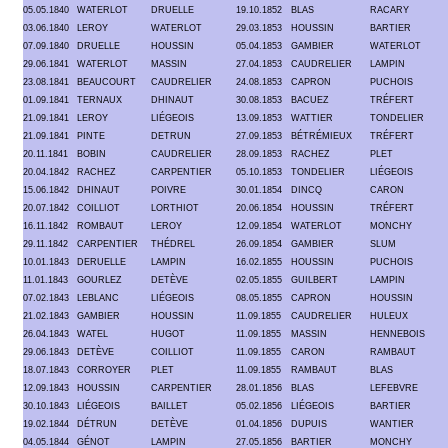
05.05.1840
WATERLOT
DRUELLE
19.10.1852
BLAS
RACARY
03.06.1840
LEROY
WATERLOT
29.03.1853
HOUSSIN
BARTIER
07.09.1840
DRUELLE
HOUSSIN
05.04.1853
GAMBIER
WATERLOT
29.06.1841
WATERLOT
MASSIN
27.04.1853
CAUDRELIER
LAMPIN
23.08.1841
BEAUCOURT
CAUDRELIER
24.08.1853
CAPRON
PUCHOIS
01.09.1841
TERNAUX
DHINAUT
30.08.1853
BACUEZ
TRÉFERT
21.09.1841
LEROY
LIÉGEOIS
13.09.1853
WATTIER
TONDELIER
21.09.1841
PINTE
DETRUN
27.09.1853
BÉTRÉMIEUX
TRÉFERT
20.11.1841
BOBIN
CAUDRELIER
28.09.1853
RACHEZ
PLET
20.04.1842
RACHEZ
CARPENTIER
05.10.1853
TONDELIER
LIÉGEOIS
15.06.1842
DHINAUT
POIVRE
30.01.1854
DINCQ
CARON
20.07.1842
COILLIOT
LORTHIOT
20.06.1854
HOUSSIN
TRÉFERT
16.11.1842
ROMBAUT
LEROY
12.09.1854
WATERLOT
MONCHY
29.11.1842
CARPENTIER
THÉDREL
26.09.1854
GAMBIER
SLUM
10.01.1843
DERUELLE
LAMPIN
16.02.1855
HOUSSIN
PUCHOIS
11.01.1843
GOURLEZ
DETÈVE
02.05.1855
GUILBERT
LAMPIN
07.02.1843
LEBLANC
LIÉGEOIS
08.05.1855
CAPRON
HOUSSIN
21.02.1843
GAMBIER
HOUSSIN
11.09.1855
CAUDRELIER
HULEUX
26.04.1843
WATEL
HUGOT
11.09.1855
MASSIN
HENNEBOIS
29.06.1843
DETÈVE
COILLIOT
11.09.1855
CARON
RAMBAUT
18.07.1843
CORROYER
PLET
11.09.1855
RAMBAUT
BLAS
12.09.1843
HOUSSIN
CARPENTIER
28.01.1856
BLAS
LEFEBVRE
30.10.1843
LIÉGEOIS
BAILLET
05.02.1856
LIÉGEOIS
BARTIER
19.02.1844
DÉTRUN
DETÈVE
01.04.1856
DUPUIS
WANTIER
04.05.1844
GÉNOT
LAMPIN
27.05.1856
BARTIER
MONCHY