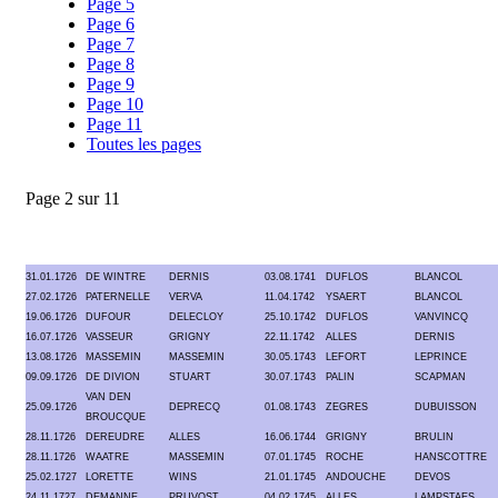
Page 5
Page 6
Page 7
Page 8
Page 9
Page 10
Page 11
Toutes les pages
Page 2 sur 11
31.01.1726
DE WINTRE
DERNIS
03.08.1741
DUFLOS
BLANCOL
27.02.1726
PATERNELLE
VERVA
11.04.1742
YSAERT
BLANCOL
19.06.1726
DUFOUR
DELECLOY
25.10.1742
DUFLOS
VANVINCQ
16.07.1726
VASSEUR
GRIGNY
22.11.1742
ALLES
DERNIS
13.08.1726
MASSEMIN
MASSEMIN
30.05.1743
LEFORT
LEPRINCE
09.09.1726
DE DIVION
STUART
30.07.1743
PALIN
SCAPMAN
VAN DEN
25.09.1726
DEPRECQ
01.08.1743
ZEGRES
DUBUISSON
BROUCQUE
28.11.1726
DEREUDRE
ALLES
16.06.1744
GRIGNY
BRULIN
28.11.1726
WAATRE
MASSEMIN
07.01.1745
ROCHE
HANSCOTTRE
25.02.1727
LORETTE
WINS
21.01.1745
ANDOUCHE
DEVOS
24.11.1727
DEMANNE
PRUVOST
04.02.1745
ALLES
LAMPSTAES