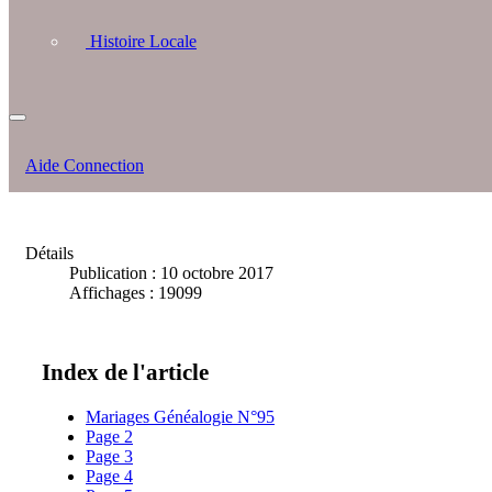
Histoire Locale
Aide Connection
Détails
Publication : 10 octobre 2017
Affichages : 19099
Index de l'article
Mariages Généalogie N°95
Page 2
Page 3
Page 4