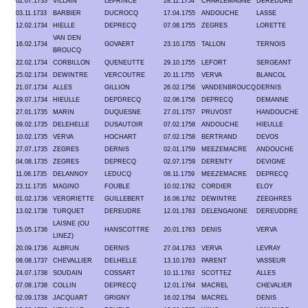
02.07.1733
VILLAIN
LEPRINCE
28.11.1754
CHARLEMAGNE
DEREUDRE
03.11.1733
BARBIER
DUCROCQ
17.04.1755
ANDOUCHE
LASSE
12.02.1734
HIELLE
DEPRECQ
07.08.1755
ZEGRES
LORETTE
VAN DEN
16.02.1734
GOVAERT
23.10.1755
TALLON
TERNOIS
BROUCQ
22.02.1734
CORBILLON
QUENEUTTE
29.10.1755
LEFORT
SERGEANT
25.02.1734
DEWINTRE
VERCOUTRE
20.11.1755
VERVA
BLANCOL
21.07.1734
ALLES
GILLION
26.02.1756
VANDENBROUCQ
DERNIS
29.07.1734
HIEULLE
DEPDRECQ
02.06.1756
DEPRECQ
DEMANNE
27.01.1735
MARIN
DUQUESNE
27.01.1757
PRUVOST
HANDOUCHE
09.02.1735
DELEHELLE
DUSAUTOIR
07.02.1758
ANDOUCHE
HIEULLE
10.02.1735
VERVA
HOCHART
07.02.1758
BERTRAND
DEVOS
27.07.1735
ZEGRES
DERNIS
02.01.1759
MEEZEMACRE
ANDOUCHE
04.08.1735
ZEGRES
DEPRECQ
02.07.1759
DERENTY
DEVIGNE
11.08.1735
DELANNOY
LEDUCQ
08.11.1759
MEEZEMACRE
DEPRECQ
23.11.1735
MAGINO
FOUBLE
10.02.1762
CORDIER
ELOY
01.02.1736
VERGRIETTE
GUILLEBERT
16.06.1762
DEWINTRE
ZEEGHRES
13.02.1736
TURQUET
DEREUDRE
12.01.1763
DELENGAIGNE
DEREUDDRE
LAISNE (OU
15.05.1736
HANSCOTTRE
20.01.1763
DENIS
VERVA
LINEZ)
20.09.1736
ALBRUN
DERNIS
27.04.1763
VERVA
LEVRAY
08.08.1737
CHEVALLIER
DELHELLE
13.10.1763
PARENT
VASSEUR
24.07.1738
SOUDAIN
COSSART
10.11.1763
SCOTTEZ
ALLES
07.08.1738
COLLIN
DEPRECQ
12.01.1764
MACREL
CHEVALIER
02.09.1738
JACQUART
GRIGNY
16.02.1764
MACREL
DENIS