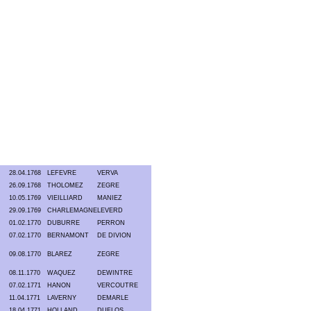
28.04.1768
LEFEVRE
VERVA
26.09.1768
THOLOMEZ
ZEGRE
10.05.1769
VIEILLIARD
MANIEZ
29.09.1769
CHARLEMAGNE
LEVERD
01.02.1770
DUBURRE
PERRON
07.02.1770
BERNAMONT
DE DIVION
09.08.1770
BLAREZ
ZEGRE
08.11.1770
WAQUEZ
DEWINTRE
07.02.1771
HANON
VERCOUTRE
11.04.1771
LAVERNY
DEMARLE
18.04.1771
HOLLAND
DUFLOS