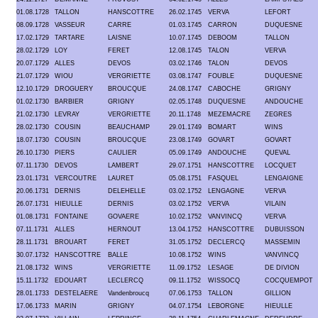
01.08.1728
TALLON
HANSCOTTRE
26.02.1745
VERVA
LEFORT
08.09.1728
VASSEUR
CARRE
01.03.1745
CARRON
DUQUESNE
17.02.1729
TARTARE
LAISNE
10.07.1745
DEBOOM
TALLON
28.02.1729
LOY
FERET
12.08.1745
TALON
VERVA
20.07.1729
ALLES
DEVOS
03.02.1746
TALON
DEVOS
21.07.1729
WIOU
VERGRIETTE
03.08.1747
FOUBLE
DUQUESNE
12.10.1729
DROGUERY
BROUCQUE
24.08.1747
CABOCHE
GRIGNY
01.02.1730
BARBIER
GRIGNY
02.05.1748
DUQUESNE
ANDOUCHE
21.02.1730
LEVRAY
VERGRIETTE
20.11.1748
MEZEMACRE
ZEGRES
28.02.1730
COUSIN
BEAUCHAMP
29.01.1749
BOMART
WINS
18.07.1730
COUSIN
BROUCQUE
23.08.1749
GOVART
GOVART
26.10.1730
PIERS
CAULIER
05.09.1749
ANDOUCHE
QUEVAL
07.11.1730
DEVOS
LAMBERT
29.07.1751
HANSCOTTRE
LOCQUET
23.01.1731
VERCOUTRE
LAURET
05.08.1751
FASQUEL
LENGAIGNE
20.06.1731
DERNIS
DELEHELLE
03.02.1752
LENGAGNE
VERVA
26.07.1731
HIEULLE
DERNIS
03.02.1752
VERVA
VILAIN
01.08.1731
FONTAINE
GOVAERE
10.02.1752
VANVINCQ
VERVA
07.11.1731
ALLES
HERNOUT
13.04.1752
HANSCOTTRE
DUBUISSON
28.11.1731
BROUART
FERET
31.05.1752
DECLERCQ
MASSEMIN
30.07.1732
HANSCOTTRE
BALLE
10.08.1752
WINS
VANVINCQ
21.08.1732
WINS
VERGRIETTE
11.09.1752
LESAGE
DE DIVION
15.11.1732
EDOUART
LECLERCQ
09.11.1752
WISSOCQ
COCQUEMPOT
28.01.1733
DESTELAERE
Vandenbroucq
07.06.1753
TALLON
GILLION
17.06.1733
MARIN
GRIGNY
04.07.1754
LEBORGNE
HIEULLE