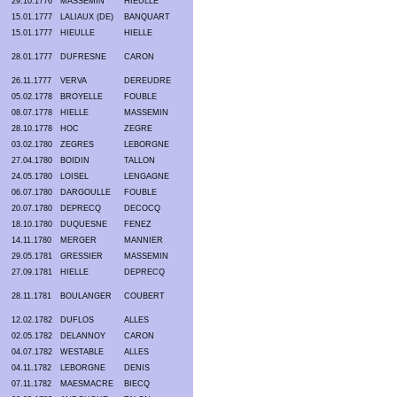
29.10.1776
MASSEMIN
HIEULLE
15.01.1777
LALIAUX (DE)
BANQUART
15.01.1777
HIEULLE
HIELLE
28.01.1777
DUFRESNE
CARON
26.11.1777
VERVA
DEREUDRE
05.02.1778
BROYELLE
FOUBLE
08.07.1778
HIELLE
MASSEMIN
28.10.1778
HOC
ZEGRE
03.02.1780
ZEGRES
LEBORGNE
27.04.1780
BOIDIN
TALLON
24.05.1780
LOISEL
LENGAGNE
06.07.1780
DARGOULLE
FOUBLE
20.07.1780
DEPRECQ
DECOCQ
18.10.1780
DUQUESNE
FENEZ
14.11.1780
MERGER
MANNIER
29.05.1781
GRESSIER
MASSEMIN
27.09.1781
HIELLE
DEPRECQ
28.11.1781
BOULANGER
COUBERT
12.02.1782
DUFLOS
ALLES
02.05.1782
DELANNOY
CARON
04.07.1782
WESTABLE
ALLES
04.11.1782
LEBORGNE
DENIS
07.11.1782
MAESMACRE
BIECQ