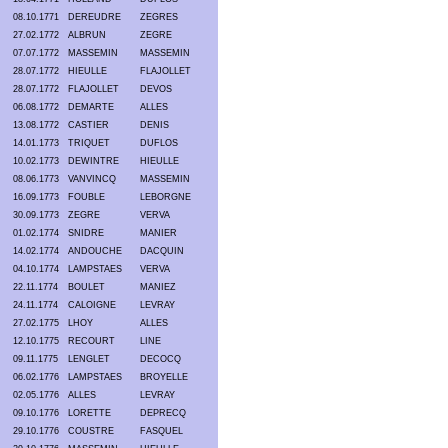
08.10.1771
DEREUDRE
ZEGRES
27.02.1772
ALBRUN
ZEGRE
07.07.1772
MASSEMIN
MASSEMIN
28.07.1772
HIEULLE
FLAJOLLET
28.07.1772
FLAJOLLET
DEVOS
06.08.1772
DEMARTE
ALLES
13.08.1772
CASTIER
DENIS
14.01.1773
TRIQUET
DUFLOS
10.02.1773
DEWINTRE
HIEULLE
08.06.1773
VANVINCQ
MASSEMIN
16.09.1773
FOUBLE
LEBORGNE
30.09.1773
ZEGRE
VERVA
01.02.1774
SNIDRE
MANIER
14.02.1774
ANDOUCHE
DACQUIN
04.10.1774
LAMPSTAES
VERVA
22.11.1774
BOULET
MANIEZ
24.11.1774
CALOIGNE
LEVRAY
27.02.1775
LHOY
ALLES
12.10.1775
RECOURT
LINE
09.11.1775
LENGLET
DECOCQ
06.02.1776
LAMPSTAES
BROYELLE
02.05.1776
ALLES
LEVRAY
09.10.1776
LORETTE
DEPRECQ
29.10.1776
COUSTRE
FASQUEL