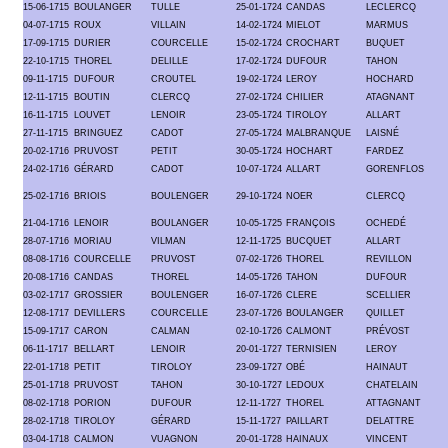
15-06-1715
BOULANGER
TULLE
25-01-1724
CANDAS
LECLERCQ
04-07-1715
ROUX
VILLAIN
14-02-1724
MIELOT
MARMUS
17-09-1715
DURIER
COURCELLE
15-02-1724
CROCHART
BUQUET
22-10-1715
THOREL
DELILLE
17-02-1724
DUFOUR
TAHON
09-11-1715
DUFOUR
CROUTEL
19-02-1724
LEROY
HOCHARD
12-11-1715
BOUTIN
CLERCQ
27-02-1724
CHILIER
ATAGNANT
16-11-1715
LOUVET
LENOIR
23-05-1724
TIROLOY
ALLART
27-11-1715
BRINGUEZ
CADOT
27-05-1724
MALBRANQUE
LAISNÉ
20-02-1716
PRUVOST
PETIT
30-05-1724
HOCHART
FARDEZ
24-02-1716
GÉRARD
CADOT
10-07-1724
ALLART
GORENFLOS
25-02-1716
BRIOIS
BOULENGER
29-10-1724
NOER
CLERCQ
21-04-1716
LENOIR
BOULANGER
10-05-1725
FRANÇOIS
OCHEDÉ
28-07-1716
MORIAU
VILMAN
12-11-1725
BUCQUET
ALLART
08-08-1716
COURCELLE
PRUVOST
07-02-1726
THOREL
REVILLON
20-08-1716
CANDAS
THOREL
14-05-1726
TAHON
DUFOUR
03-02-1717
GROSSIER
BOULENGER
16-07-1726
CLERE
SCELLIER
12-08-1717
DEVILLERS
COURCELLE
23-07-1726
BOULANGER
QUILLET
15-09-1717
CARON
CALMAN
02-10-1726
CALMONT
PRÉVOST
06-11-1717
BELLART
LENOIR
20-01-1727
TERNISIEN
LEROY
22-01-1718
PETIT
TIROLOY
23-09-1727
OBÉ
HAINAUT
25-01-1718
PRUVOST
TAHON
30-10-1727
LEDOUX
CHATELAIN
08-02-1718
PORION
DUFOUR
12-11-1727
THOREL
ATTAGNANT
28-02-1718
TIROLOY
GÉRARD
15-11-1727
PAILLART
DELATTRE
03-04-1718
CALMON
VUAGNON
20-01-1728
HAINAUX
VINCENT