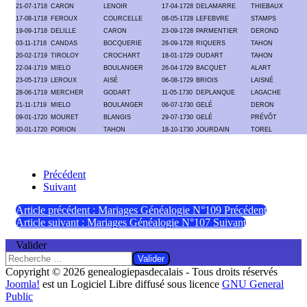
21-07-1718
CARON
LENOIR
17-04-1728
DELAMARRE
THIEBAUX
17-08-1718
FEROUX
COURCELLE
08-05-1728
LEFEBVRE
STAMPS
19-09-1718
DELILLE
CARON
23-09-1728
PARMENTIER
DEROND
03-11-1718
CANDAS
BOCQUERIE
28-09-1728
RIQUERS
TAHON
20-02-1719
TIROLOY
CROCHART
18-01-1729
OUDART
TAHON
22-04-1719
MIELO
BOULANGER
26-04-1729
BACQUET
ALART
23-05-1719
LEROUX
AISÉ
06-08-1729
BRIOIS
LAISNÉ
28-06-1719
MERCHER
GODART
11-05-1730
DEPLANQUE
LAGACHE
21-11-1719
MIELO
BOULANGER
06-07-1730
GELÉ
DERON
09-01-1720
MOURET
BLANGIS
29-07-1730
GELÉ
PRÉVÔT
30-01-1720
PORION
TAHON
18-10-1730
JOURDAIN
TOREL
Précédent
Suivant
Article précédent : Mariages Généalogie N°109
Précédent
Article suivant : Mariages Généalogie N°107
Suivant
Valider
Valider
Copyright © 2026 genealogiepasdecalais - Tous droits réservés
Joomla!
est un Logiciel Libre diffusé sous licence
GNU General
Public