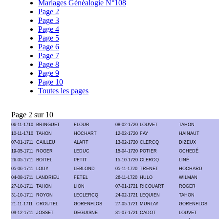
Mariages Généalogie N°108
Page 2
Page 3
Page 4
Page 5
Page 6
Page 7
Page 8
Page 9
Page 10
Toutes les pages
Page 2 sur 10
06-11-1710
BRINGUET
FLOUR
08-02-1720
LOUVET
TAHON
10-11-1710
TAHON
HOCHART
12-02-1720
FAY
HAINAUT
07-01-1711
CAILLEU
ALART
13-02-1720
CLERCQ
DIZEUX
19-05-1711
ROGER
LEDUC
15-04-1720
POTIER
OCHEDÉ
26-05-1711
BOITEL
PETIT
15-10-1720
CLERCQ
LINÉ
05-06-1711
LOUY
LEBLOND
05-11-1720
TRENET
HOCHARD
04-08-1711
LANDRIEU
FETEL
26-11-1720
HULO
WILMAN
27-10-1711
TAHON
LION
07-01-1721
RICOUART
ROGER
31-10-1711
ROYON
LECLERCQ
24-02-1721
LEQUIEN
TAHON
21-11-1711
CROUTEL
GORENFLOS
27-05-1721
MURLAY
GORENFLOS
09-12-1711
JOSSET
DEGUISNE
31-07-1721
CADOT
LOUVET