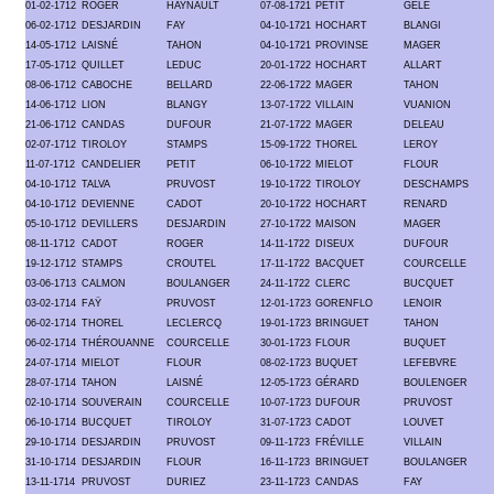
01-02-1712
ROGER
HAYNAULT
07-08-1721
PETIT
GELÉ
06-02-1712
DESJARDIN
FAY
04-10-1721
HOCHART
BLANGI
14-05-1712
LAISNÉ
TAHON
04-10-1721
PROVINSE
MAGER
17-05-1712
QUILLET
LEDUC
20-01-1722
HOCHART
ALLART
08-06-1712
CABOCHE
BELLARD
22-06-1722
MAGER
TAHON
14-06-1712
LION
BLANGY
13-07-1722
VILLAIN
VUANION
21-06-1712
CANDAS
DUFOUR
21-07-1722
MAGER
DELEAU
02-07-1712
TIROLOY
STAMPS
15-09-1722
THOREL
LEROY
11-07-1712
CANDELIER
PETIT
06-10-1722
MIELOT
FLOUR
04-10-1712
TALVA
PRUVOST
19-10-1722
TIROLOY
DESCHAMPS
04-10-1712
DEVIENNE
CADOT
20-10-1722
HOCHART
RENARD
05-10-1712
DEVILLERS
DESJARDIN
27-10-1722
MAISON
MAGER
08-11-1712
CADOT
ROGER
14-11-1722
DISEUX
DUFOUR
19-12-1712
STAMPS
CROUTEL
17-11-1722
BACQUET
COURCELLE
03-06-1713
CALMON
BOULANGER
24-11-1722
CLERC
BUCQUET
03-02-1714
FAŸ
PRUVOST
12-01-1723
GORENFLO
LENOIR
06-02-1714
THOREL
LECLERCQ
19-01-1723
BRINGUET
TAHON
06-02-1714
THÉROUANNE
COURCELLE
30-01-1723
FLOUR
BUQUET
24-07-1714
MIELOT
FLOUR
08-02-1723
BUQUET
LEFEBVRE
28-07-1714
TAHON
LAISNÉ
12-05-1723
GÉRARD
BOULENGER
02-10-1714
SOUVERAIN
COURCELLE
10-07-1723
DUFOUR
PRUVOST
06-10-1714
BUCQUET
TIROLOY
31-07-1723
CADOT
LOUVET
29-10-1714
DESJARDIN
PRUVOST
09-11-1723
FRÉVILLE
VILLAIN
31-10-1714
DESJARDIN
FLOUR
16-11-1723
BRINGUET
BOULANGER
13-11-1714
PRUVOST
DURIEZ
23-11-1723
CANDAS
FAY