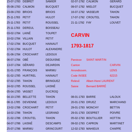
15-07-1783
DEBRET
SAMIER
02-07-1792
CALMON
GÉRARD
05-08-1783
CALMON
BUCQUET
09-07-1792
MIELOT
BUCQUET
23-09-1783
BRIOIS
BRIOIS
16-07-1792
VASSEUR
TAHON
25-11-1783
PETIT
HULOT
17-07-1792
CROUTEL
TAHON
25-11-1783
PETIT
ROUSSEL
21-11-1792
FAY
LOUVET
25-11-1783
DEREUL
BOISSEAU
03-02-1784
LAINÉ
TOUPET
CARVIN
10-02-1784
VILLAIN
PETIT
17-02-1784
BUCQUET
HAINAUT
1793-1817
17-02-1784
HULOT
ALEXANDRE
01-06-1784
CROCHART
LEDOUX
06-07-1784
OBÉ
DEGUISNE
Paroisse
SAINT-MARTIN
13-07-1784
GÉRARD
DEJARDIN
Canton
CARVIN
31-01-1785
FRANÇOIS
MARMU
Arrondissem.
LENS
01-02-1785
HURTREL
HAINAUT
Code INSEE
62215
07-02-1785
TAHON
BRINGUEZ
Relevé
Albert-Henri LAURENT
24-02-1785
ROUSSEL
LAISNÉ
Saisie
Bernard BARRÉ
05-04-1785
VASSET
DUCROQ
04-10-1785
BELLETTE
TAHON
08-01-1793
BARRE
LALOUX
08-11-1785
DEVIENNE
LEDOUX
20-01-1793
DRUEZ
MARCHAND
13-02-1786
CROCHART
PETIT
29-01-1793
MONCHY
BETTIN
14-02-1786
TAHON
LEGRAND
29-01-1793
DESPRET
POIVRE
21-02-1786
CROUTEL
TAHON
05-02-1793
BOUTILLIER
HOTTIN
04-07-1786
LAISNÉ
DESCAMPS
09-02-1793
CAPRON
MARTINET
25-07-1786
MARMU
GRINCOURT
12-02-1793
MAHIEUX
CHAPPE