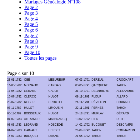
Mariages Généalogie N°108
Page 2
Page 3
Page 4
Page 5
Page 6
Page 7
Page 8
Page 9
Page 10
Toutes les pages
Page 4 sur 10
23-01-1782
OBÉ
MESUREUR
07-03-1791
DEREUL
CROCHART
14-05-1782
MORIAUX
CANDAS
03-05-1791
QACQUERE
TAHON
14-05-1782
GÉRARD
CADOT
31-10-1791
DELABROYE
ALEXANDRE
16-07-1782
CLERCQ
HULOT
08-11-1791
FLOUR
ALLARD
23-07-1782
ROGER
CROUTEL
21-11-1791
RÉVILLON
DOURNEL
05-11-1782
HULOT
LIMOUSIN
22-11-1791
PERNES
TAHON
05-11-1782
BOISSEAUX
HULOT
24-12-1791
MURLAY
GÉRARD
04-02-1783
ALEXANDRE
MALBRANCQ
13-02-1792
FIER
PETIT
03-03-1783
LEGRAND
HOSCÉDÉ
14-02-1792
BUCQUET
DESCAMPS
01-07-1783
HAINAUT
HERBET
24-04-1792
TAHON
COMMARTIN
15-07-1783
BUCQUET
LAISNÉ
21-05-1792
TAHON
TAHON