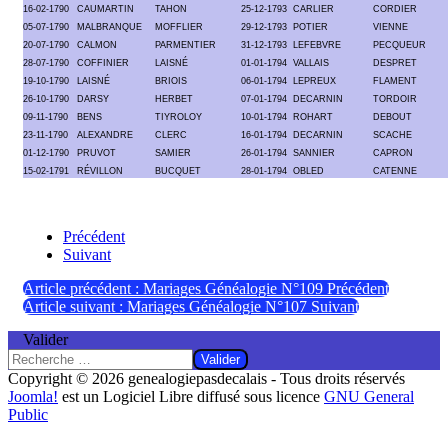
16-02-1790
CAUMARTIN
TAHON
25-12-1793
CARLIER
CORDIER
05-07-1790
MALBRANQUE
MOFFLIER
29-12-1793
POTIER
VIENNE
20-07-1790
CALMON
PARMENTIER
31-12-1793
LEFEBVRE
PECQUEUR
28-07-1790
COFFINIER
LAISNÉ
01-01-1794
VALLAIS
DESPRET
19-10-1790
LAISNÉ
BRIOIS
06-01-1794
LEPREUX
FLAMENT
26-10-1790
DARSY
HERBET
07-01-1794
DECARNIN
TORDOIR
09-11-1790
BENS
TIYROLOY
10-01-1794
ROHART
DEBOUT
23-11-1790
ALEXANDRE
CLERC
16-01-1794
DECARNIN
SCACHE
01-12-1790
PRUVOT
SAMIER
26-01-1794
SANNIER
CAPRON
15-02-1791
RÉVILLON
BUCQUET
28-01-1794
OBLED
CATENNE
Précédent
Suivant
Article précédent : Mariages Généalogie N°109
Précédent
Article suivant : Mariages Généalogie N°107
Suivant
Valider
Valider
Copyright © 2026 genealogiepasdecalais - Tous droits réservés
Joomla!
est un Logiciel Libre diffusé sous licence
GNU General
Public