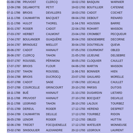
01-08-1786
PRUVOST
CLERCQ
19-02-1793
BASQUIN
WARNIER
12-09-1786
DELAMOTTE
PETIT
19-02-1793
BOUTILLIER
CATENNE
07-11-1786
BRIOIS
DEVILLERS
18-03-1793
CADOT
COCHET
14-11-1786
CAUMARTIN
BACQUET
09-04-1793
DEBOUT
RENARD
21-11-1786
HULOT
THOREL
11-04-1793
HOUSSIN
BARRE
30-01-1787
ROGER
CADOT
22-04-1793
ROHART
MASSON
27-03-1787
HERBET
CALMONT
23-04-1793
CROMBET
PECQUEUR
17-04-1787
BOULANGER
GUAQUÈRE
30-04-1793
GENGEMBRE
DECORNE
24-04-1787
BRINGUEZ
MIELLOT
30-04-1793
DOUTRELIN
QUEVA
20-06-1787
CADOT
HAINAUT
07-05-1793
COURMONT
OBLED
26-06-1787
CLERCQ
TAHON
21-05-1793
LEJEUNE
DELSEBRE
03-07-1787
ROUSSEL
PÉRIMONI
30-05-1793
CLOQUIER
CAULLET
17-07-1787
BRIOIS
FLOUR
04-06-1793
MARTIN
MASSON
23-10-1787
TAHON
ROUSSEL
11-06-1793
BONNIER
HIEN
15-04-1788
BRIOIS
DUCROCQ
23-07-1793
GAULARD
MORELLE
01-07-1788
CADOT
SAGE
17-09-1793
LECAILLE
CAULLET
15-07-1788
COURCELLE
GRINCOURT
20-10-1793
PARSIS
DUTOIS
18-11-1788
BUÉ
HAINAUT
21-10-1793
DUGARDIN
LIETARD
18-11-1788
PRUVOST
HAINAUT
27-10-1793
BOCQUET
DELVILLE
26-11-1788
LEGRAND
TAHON
28-10-1793
LALOUX
TOURBEZ
07-01-1789
DEREUL
ROGER
17-12-1793
HEREND
DESPRET
22-04-1789
CAUMARTIN
DELILLE
17-12-1793
TOURBEZ
RIDON
26-05-1789
LENOIR
ROGER
17-12-1793
OBLED
HUTTIN
02-06-1789
TREÜET
FOCQUENELLE
17-12-1793
WATELIER
MONNEUSE
15-02-1790
SINSOULIER
ALEXANDRE
20-12-1793
LEGROUX
LAURENT