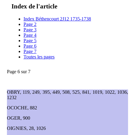
Index de l'article
Index Béthencourt 2J12 1735-1738
Page 2
Page 3
Page 4
Page 5
Page 6
Page 7
Toutes les pages
Page 6 sur 7
OBRY, 119, 249, 395, 449, 508, 525, 841, 1019, 1022, 1036,
1232
OCOCHE, 882
OGER, 900
OIGNIES, 28, 1026