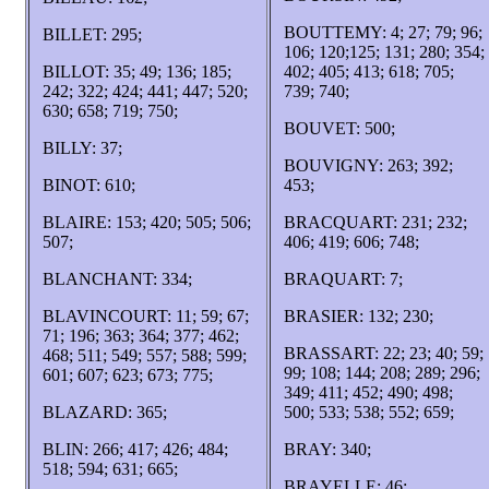
BOUTTEMY: 4; 27; 79; 96;
BILLET: 295;
106; 120;125; 131; 280; 354;
BILLOT: 35; 49; 136; 185;
402; 405; 413; 618; 705;
242; 322; 424; 441; 447; 520;
739; 740;
630; 658; 719; 750;
BOUVET: 500;
BILLY: 37;
BOUVIGNY: 263; 392;
BINOT: 610;
453;
BLAIRE: 153; 420; 505; 506;
BRACQUART: 231; 232;
507;
406; 419; 606; 748;
BLANCHANT: 334;
BRAQUART: 7;
BLAVINCOURT: 11; 59; 67;
BRASIER: 132; 230;
71; 196; 363; 364; 377; 462;
BRASSART: 22; 23; 40; 59;
468; 511; 549; 557; 588; 599;
99; 108; 144; 208; 289; 296;
601; 607; 623; 673; 775;
349; 411; 452; 490; 498;
BLAZARD: 365;
500; 533; 538; 552; 659;
BLIN: 266; 417; 426; 484;
BRAY: 340;
518; 594; 631; 665;
BRAYELLE: 46;