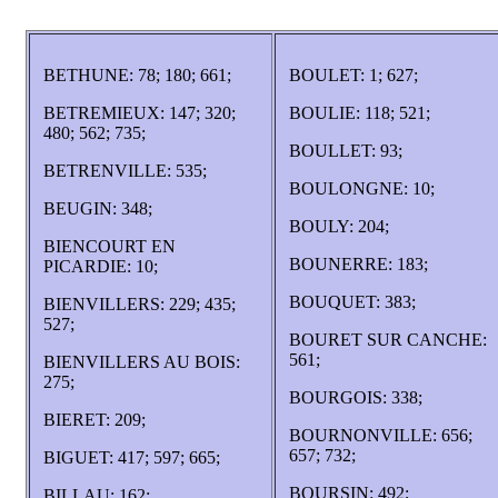
BETHUNE: 78; 180; 661;
BOULET: 1; 627;
BETREMIEUX: 147; 320;
BOULIE: 118; 521;
480; 562; 735;
BOULLET: 93;
BETRENVILLE: 535;
BOULONGNE: 10;
BEUGIN: 348;
BOULY: 204;
BIENCOURT EN
BOUNERRE: 183;
PICARDIE: 10;
BOUQUET: 383;
BIENVILLERS: 229; 435;
527;
BOURET SUR CANCHE:
561;
BIENVILLERS AU BOIS:
275;
BOURGOIS: 338;
BIERET: 209;
BOURNONVILLE: 656;
657; 732;
BIGUET: 417; 597; 665;
BOURSIN: 492;
BILLAU: 162;