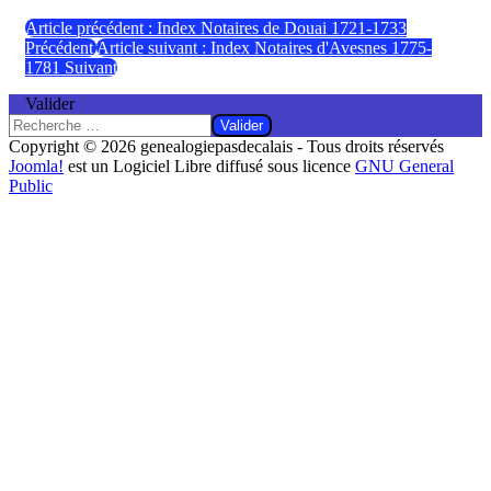
Article précédent : Index Notaires de Douai 1721-1733
Précédent
Article suivant : Index Notaires d'Avesnes 1775-
1781
Suivant
Valider
Valider
Copyright © 2026 genealogiepasdecalais - Tous droits réservés
Joomla!
est un Logiciel Libre diffusé sous licence
GNU General
Public