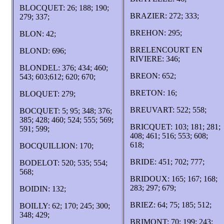
BLOCQUET: 26; 188; 190;
BRAZIER: 272; 333;
279; 337;
BREHON: 295;
BLON: 42;
BRELENCOURT EN
BLOND: 696;
RIVIERE: 346;
BLONDEL: 376; 434; 460;
BREON: 652;
543; 603;612; 620; 670;
BRETON: 16;
BLOQUET: 279;
BREUVART: 522; 558;
BOCQUET: 5; 95; 348; 376;
385; 428; 460; 524; 555; 569;
BRICQUET: 103; 181; 281;
591; 599;
408; 461; 516; 553; 608;
618;
BOCQUILLION: 170;
BRIDE: 451; 702; 777;
BODELOT: 520; 535; 554;
568;
BRIDOUX: 165; 167; 168;
283; 297; 679;
BOIDIN: 132;
BRIEZ: 64; 75; 185; 512;
BOILLY: 62; 170; 245; 300;
348; 429;
BRIMONT: 70; 199; 243;