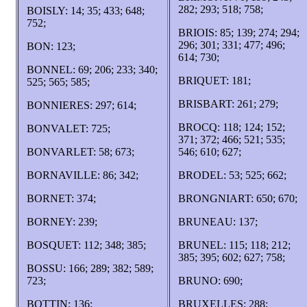
282; 293; 518; 758;
BOISLY: 14; 35; 433; 648;
752;
BRIOIS: 85; 139; 274; 294;
296; 301; 331; 477; 496;
BON: 123;
614; 730;
BONNEL: 69; 206; 233; 340;
BRIQUET: 181;
525; 565; 585;
BRISBART: 261; 279;
BONNIERES: 297; 614;
BROCQ: 118; 124; 152;
BONVALET: 725;
371; 372; 466; 521; 535;
BONVARLET: 58; 673;
546; 610; 627;
BORNAVILLE: 86; 342;
BRODEL: 53; 525; 662;
BORNET: 374;
BRONGNIART: 650; 670;
BORNEY: 239;
BRUNEAU: 137;
BOSQUET: 112; 348; 385;
BRUNEL: 115; 118; 212;
385; 395; 602; 627; 758;
BOSSU: 166; 289; 382; 589;
723;
BRUNO: 690;
BOTTIN: 136;
BRUXELLES: 288;