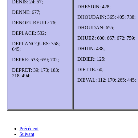
DENIS: 24; 57;
DHESDIN: 428;
DENNE: 677;
DHOUDAIN: 365; 405; 738;
DENOEUREUIL: 76;
DHOUDAN: 655;
DEPLACE: 532;
DHUEZ: 600; 667; 672; 759;
DEPLANCQUES: 358;
DHUIN: 438;
645;
DIDIER: 125;
DEPRE: 533; 659; 702;
DIETTE: 60;
DEPRET: 39; 173; 183;
218; 494;
DIEVAL: 112; 170; 265; 445;
Précédent
Suivant