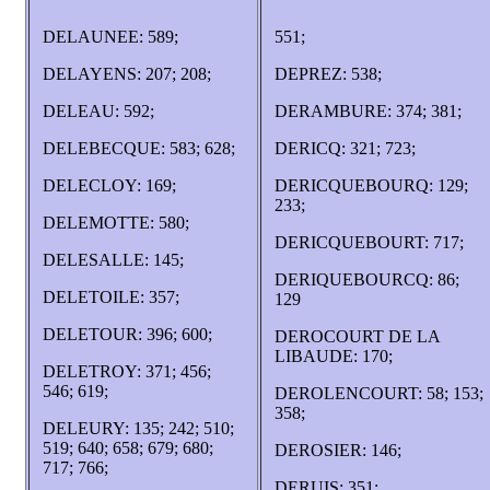
DELAUNEE: 589;
551;
DELAYENS: 207; 208;
DEPREZ: 538;
DELEAU: 592;
DERAMBURE: 374; 381;
DELEBECQUE: 583; 628;
DERICQ: 321; 723;
DELECLOY: 169;
DERICQUEBOURQ: 129;
233;
DELEMOTTE: 580;
DERICQUEBOURT: 717;
DELESALLE: 145;
DERIQUEBOURCQ: 86;
DELETOILE: 357;
129
DELETOUR: 396; 600;
DEROCOURT DE LA
LIBAUDE: 170;
DELETROY: 371; 456;
546; 619;
DEROLENCOURT: 58; 153;
358;
DELEURY: 135; 242; 510;
519; 640; 658; 679; 680;
DEROSIER: 146;
717; 766;
DERUIS: 351;