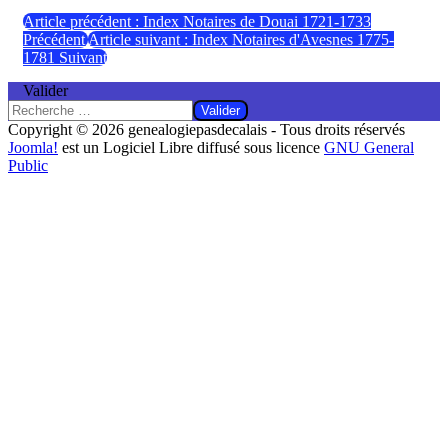
Article précédent : Index Notaires de Douai 1721-1733
Précédent
Article suivant : Index Notaires d'Avesnes 1775-
1781
Suivant
Valider
Valider
Copyright © 2026 genealogiepasdecalais - Tous droits réservés
Joomla!
est un Logiciel Libre diffusé sous licence
GNU General
Public