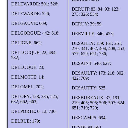
DELEVARDE: 501; 526;
DERUIT: 83; 84; 93; 123;
DELEWARDE: 526;
273; 326; 534;
DELGAUVE: 609;
DERUY: 39; 59;
DELGORGUE: 442; 618;
DERVILLE: 346; 453;
DELIGNE: 662;
DESAILLY: 159; 161; 251;
270; 341; 402; 404; 408; 453;
DELLOCQUE: 22; 494;
577; 629; 651; 736;
582;
DESAINT: 546; 627;
DELLOQUE: 23;
DESAULTY: 173; 218; 302;
DELMOTTE: 14;
422; 769;
DELOMEL: 702;
DESAUTTY: 525;
DELORY: 128; 335; 525;
DESBUREAUX: 37; 191;
632; 662; 663;
219; 405; 505; 506; 507; 624;
651; 719; 729;
DELPORTE: 6; 13; 736;
DESCAMPS: 694;
DELRUE: 179;
DESDION: 661;