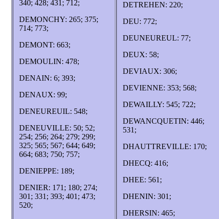
340; 428; 431; 712;
DETREHEN: 220;
DEMONCHY: 265; 375;
DEU: 772;
714; 773;
DEUNEUREUL: 77;
DEMONT: 663;
DEUX: 58;
DEMOULIN: 478;
DEVIAUX: 306;
DENAIN: 6; 393;
DEVIENNE: 353; 568;
DENAUX: 99;
DEWAILLY: 545; 722;
DENEUREUIL: 548;
DEWANCQUETIN: 446;
DENEUVILLE: 50; 52;
531;
254; 256; 264; 279; 299;
325; 565; 567; 644; 649;
DHAUTTREVILLE: 170;
664; 683; 750; 757;
DHECQ: 416;
DENIEPPE: 189;
DHEE: 561;
DENIER: 171; 180; 274;
301; 331; 393; 401; 473;
DHENIN: 301;
520;
DHERSIN: 465;