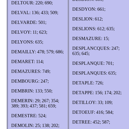
DELTOUR: 220; 690;
DESDYON: 661;
DELVAL: 136; 433; 509;
DESLION: 612;
DELVARDE: 501;
DESLIONS: 612; 635;
DELVOY: 11; 623;
DESMAZURE: 15;
DELYONS: 635;
DESPLANCQUES: 247;
DEMAILLY: 478; 579; 686;
635; 645;
DEMARET: 114;
DESPLANQUE: 701;
DEMAZURES: 749;
DESPLANQUES: 635;
DEMBOURG: 247;
DETAPLE: 726;
DEMBRIN: 133; 550;
DETAPPE: 156; 174; 202;
DEMERIN: 29; 267; 354;
DETILLOY: 33; 109;
389; 393; 437; 581; 659;
DETOEUF: 416; 584;
DEMESTRE: 524;
DETREE: 452; 587;
DEMOLIN: 25; 138; 202;