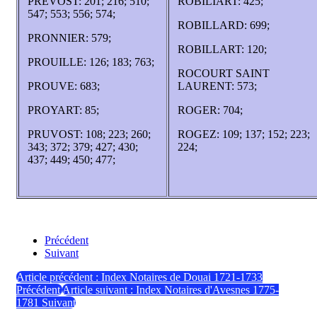
PREVOST: 201; 216; 510;
ROBILIART: 425;
547; 553; 556; 574;
ROBILLARD: 699;
PRONNIER: 579;
ROBILLART: 120;
PROUILLE: 126; 183; 763;
ROCOURT SAINT
PROUVE: 683;
LAURENT: 573;
PROYART: 85;
ROGER: 704;
PRUVOST: 108; 223; 260;
ROGEZ: 109; 137; 152; 223;
343; 372; 379; 427; 430;
224;
437; 449; 450; 477;
Précédent
Suivant
Article précédent : Index Notaires de Douai 1721-1733
Précédent
Article suivant : Index Notaires d'Avesnes 1775-
1781
Suivant