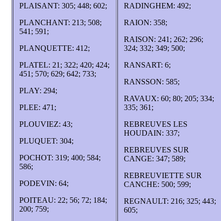
PLAISANT: 305; 448; 602;
RADINGHEM: 492;
PLANCHANT: 213; 508;
RAION: 358;
541; 591;
RAISON: 241; 262; 296;
PLANQUETTE: 412;
324; 332; 349; 500;
PLATEL: 21; 322; 420; 424;
RANSART: 6;
451; 570; 629; 642; 733;
RANSSON: 585;
PLAY: 294;
RAVAUX: 60; 80; 205; 334;
PLEE: 471;
335; 361;
PLOUVIEZ: 43;
REBREUVES LES
HOUDAIN: 337;
PLUQUET: 304;
REBREUVES SUR
POCHOT: 319; 400; 584;
CANGE: 347; 589;
586;
REBREUVIETTE SUR
PODEVIN: 64;
CANCHE: 500; 599;
POITEAU: 22; 56; 72; 184;
REGNAULT: 216; 325; 443;
200; 759;
605;