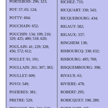
PORTEBOIS: 296; 323;
RICHEZ: 733;
POT: 57; 65; 124;
RICQUART: 330; 543;
POTTY: 604;
RICQUEBOURG: 434;
POUCHAIN: 652;
RIGAUT: 582;
POUCHIN: 134; 199; 216;
RIGAUX: 337;
329; 425; 480; 518; 620;
RINGHEM: 138;
POULAIN: 41; 229; 328;
456; 572; 612;
RISBOURCQ: 338; 632;
POULET: 91; 191;
RISBOURG: 495; 769;
POULLAIN: 261; 307; 383;
RISQUEMBOURG: 398;
POULLET: 609;
RIVAUX: 61;
POVO: 549;
RIVIERE: 478;
POZIERES: 381;
ROBERT: 295;
PRETRE: 529;
ROBICQUET: 198; 289;