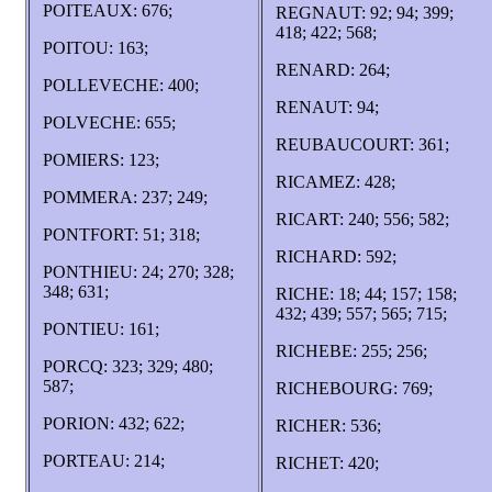
POITEAUX: 676;
REGNAUT: 92; 94; 399;
418; 422; 568;
POITOU: 163;
RENARD: 264;
POLLEVECHE: 400;
RENAUT: 94;
POLVECHE: 655;
REUBAUCOURT: 361;
POMIERS: 123;
RICAMEZ: 428;
POMMERA: 237; 249;
RICART: 240; 556; 582;
PONTFORT: 51; 318;
RICHARD: 592;
PONTHIEU: 24; 270; 328;
348; 631;
RICHE: 18; 44; 157; 158;
432; 439; 557; 565; 715;
PONTIEU: 161;
RICHEBE: 255; 256;
PORCQ: 323; 329; 480;
587;
RICHEBOURG: 769;
PORION: 432; 622;
RICHER: 536;
PORTEAU: 214;
RICHET: 420;