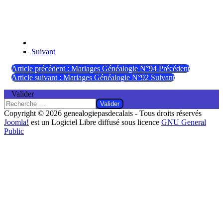
Suivant
Article précédent : Mariages Généalogie N°94
Précédent
Article suivant : Mariages Généalogie N°92
Suivant
Valider
Valider
Copyright © 2026 genealogiepasdecalais - Tous droits réservés
Joomla!
est un Logiciel Libre diffusé sous licence
GNU General
Public