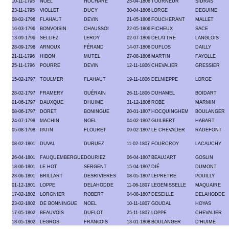
10-11-1795
NOEL
HOCHARE
25-04-1806
TOURNEUR
SIDRAS
23-11-1795
VIOLLET
DUCY
30-04-1806
LORGE
DEGUINE
08-02-1796
FLAHAUT
DEVIN
21-05-1806
FOUCHERANT
MALLET
16-03-1796
BONVOISIN
CHAUSSOI
22-05-1806
FICHEUX
SACE
13-09-1796
SELLIEZ
LEROY
02-07-1806
DELATTRE
LANGLOIS
28-09-1796
ARNOUX
FÉRAND
14-07-1806
DUFLOS
DAILLY
21-11-1796
HIBON
MUTEL
27-08-1806
MARTIN
FAYOLLE
25-11-1796
POURRE
DEVIN
12-11-1806
CHEVALIER
GRESSIER
15-02-1797
TOULMER
FLAHAUT
19-11-1806
DELNIEPPE
LORGE
28-02-1797
FRAMERY
GUÉRAIN
26-11-1806
DUHAMEL
BOIDART
01-06-1797
DAUXQUE
DHUIME
31-12-1806
ROBE
MARMIN
08-06-1797
DORET
BONINGUE
20-01-1807
HOCQUINGHEM
BOULANGER
24-07-1798
MACHIN
NOEL
04-02-1807
GUILBERT
HABART
05-08-1798
PATIN
FLOURET
09-02-1807
LE CHEVALIER
RADEFONT
08-02-1801
DUVAL
DURUEZ
11-02-1807
FOURCROY
LACAUCHY
26-04-1801
FAUQUEMBERGUE
DOURIEZ
06-04-1807
BEAUJART
GOSLIN
18-06-1801
LE HOT
SERGENT
15-04-1807
DIÉ
DUMONT
28-06-1801
BRILLART
DESRIVIERES
08-05-1807
LEPRETRE
POUILLY
01-12-1801
LOPPE
DELAHODDE
11-06-1807
LEGENISSELLE
MAQUAIRE
17-02-1802
LORGNIER
ROBERT
04-08-1807
DESEILLE
DELAHODDE
23-02-1802
DE BONNINGUE
NOEL
10-11-1807
GOUDAL
HOYAS
17-05-1802
BEAUVOIS
DUFLOT
25-11-1807
LOPPE
CHEVALIER
18-05-1802
LEGROS
FRAN€OIS
13-01-1808
BOULANGER
D'HUIME