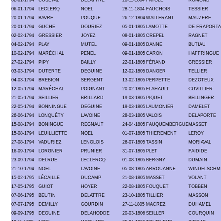
06-01-1794
LECLERQ
NOEL
28-11-1804
FAUCHOIS
TESSIER
20-01-1794
BAVRE
POUQUE
26-12-1804
WALLERANT
MAUZERE
20-01-1794
GUCHE
DOURIEZ
05-01-1805
LAMOTTE
DE FRAPORTA
02-02-1794
GRESSIER
JOYEZ
08-01-1805
CREPEL
RAGNET
04-02-1794
PLAY
MUTEL
09-01-1805
DANNE
BUTIAU
10-02-1794
MARÉCHAL
PENEL
09-01-1805
CARON
HAFFRINGUE
27-02-1794
PIPY
BAILLY
22-01-1805
FÉRAND
GRESSIER
03-03-1794
DUTERTE
DEGUINE
12-02-1805
DANGER
TELLIER
04-03-1794
BREBION
SERGENT
13-02-1805
PERPETTE
DEZOTEUX
12-05-1794
MARÉCHAL
POIGNANT
20-02-1805
FLAHAULT
CUVILLIER
21-05-1794
SEILLIER
BRILLARD
19-03-1805
PIQUET
BELLINGER
22-05-1794
BONNINGUE
DEGUINE
19-03-1805
LAUMONIER
DAMELET
26-06-1794
LONQUÉTY
LAVOINE
28-03-1805
VALOIS
DELAPORTE
15-08-1794
BONINGUE
REGNAUT
24-04-1805
FAUQUEMBERGUE
MASSET
15-08-1794
LEUILLIETTE
NOEL
01-07-1805
THIEREMENT
LEROY
27-08-1794
VADURIEZ
LENGLOIS
26-07-1805
TASSIN
MORIAVAL
16-09-1794
LORGNIER
PRUNIER
31-07-1805
PLET
FAIDIDE
23-09-1794
DELRUE
LECLERCQ
01-08-1805
BERGNY
DUMAIN
21-10-1794
NOEL
LAVOINE
05-08-1805
ARROUANNE
WINDELSCHM
15-02-1795
LÉCAILLE
DUCAMP
21-08-1805
MASSET
VOLANT
17-05-1795
GUIOT
HOYER
22-08-1805
FOUQUET
TOBBEN
07-06-1795
BEUTIN
DELATTRE
23-10-1805
TILLIER
MASSON
07-07-1795
DEMILLY
GOURDIN
27-11-1805
MACREZ
DUHAMEL
09-09-1795
DEGUINE
DELAHODDE
20-03-1806
SEILLER
COURQUIN