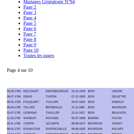
Mariages Généalogie N°94
Page 2
Page 3
Page 4
Page 5
Page 6
Page 7
Page 8
Page 9
Page 10
Toutes les pages
Page 4 sur 10
04-05-1784
DELCOURT
DERISBOURGUE
22-01-1834
BOIS
LENOIR
06-07-1784
DENIS
TURPIN
07-12-1800
BOIS
DELATTRE
08-02-1785
FOUQUART
TUILLIER
19-07-1843
BOIS
RAMAUX
06-04-1785
TELLIER
BRISMAILLE
21-11-1891
BOIS
BOURDON
02-07-1785
LEGRAND
THUILLER
22-11-1837
BOIS
BEAUVOIS
11-10-1785
VASSEUR
ROUSSEL
05-07-1809
BONNEL
FACON
28-11-1786
TURPIN
LECOMTE
09-08-1873
BOURDON
JOIGNY
06-01-1787
DUHAUTOIS
DUPONCHELLE
09-06-1830
BOURDON
RACARY