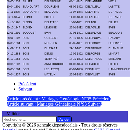
08-05-1832
BILLIET
DELEPOUVE
08-11-1815
DEFLANDRE
VETU
10-04-1801
BLANQUART
DOURLENS
03-09-1862
DELALLEAU
LABITTE
07-11-1885
BLANQUART
BEAUVOIS
17-07-1844
DELATTRE
DUHAMEL
03-11-1824
BLOND
BILLIET
14-06-1820
DELATTRE
DUHAMEL
04-10-1796
BLOND
DELATTRE
18-08-1841
DELAVAL
BILLIEZ
20-10-1847
BLOND
LEMOINE
29-01-1812
DELAVALLE
EVIN
12-05-1891
BOCQUET
EVIN
30-05-1891
DELEPLACE
BEAUVOIS
28-04-1807
BOIS
GUILBERT
28-10-1835
DELEPOUVE
RACARY
16-08-1804
BOIS
MERCIER
06-05-1801
DELEPOUVE
LEFEBVRE
14-07-1812
BOIS
DUSSART
27-12-1851
DELEPOUVE
DUAMELLE
04-12-1888
BOIS
DENIS
12-05-1852
DELFORGE
MINART
14-10-1863
BOIS
VERPRAËT
14-10-1893
DELGRANGE
BRILLANT
10-06-1807
BOIS
ANNEDOUCHE
04-06-1823
DELMOTTE
BILLIET
10-05-1884
BOIS
LECLERCQ
06-02-1850
DELVALLET
HANNEDOUCHE
05-04-1837
BOIS
MAYEUX
29-04-1823
DELVALLET
EVIN
Précédent
Suivant
Article précédent : Mariages Généalogie N°95
Précédent
Article suivant : Mariages Généalogie N°93
Suivant
Valider
Valider
Copyright © 2026 genealogiepasdecalais - Tous droits réservés