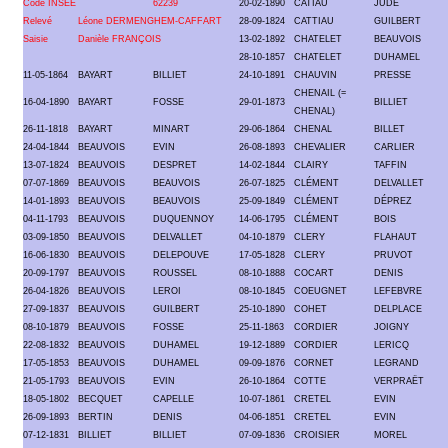
Code INSEE
62239
20-02-1890
CATIAU
JUDE
Relevé
Léone DERMENGHEM-CAFFART
28-09-1824
CATTIAU
GUILBERT
Saisie
Danièle FRANÇOIS
13-02-1892
CHATELET
BEAUVOIS
28-10-1857
CHATELET
DUHAMEL
11-05-1864
BAYART
BILLIET
24-10-1891
CHAUVIN
PRESSE
CHENAIL (=
16-04-1890
BAYART
FOSSE
29-01-1873
BILLIET
CHENAL)
26-11-1818
BAYART
MINART
29-06-1864
CHENAL
BILLET
24-04-1844
BEAUVOIS
EVIN
26-08-1893
CHEVALIER
CARLIER
13-07-1824
BEAUVOIS
DESPRET
14-02-1844
CLAIRY
TAFFIN
07-07-1869
BEAUVOIS
BEAUVOIS
26-07-1825
CLÉMENT
DELVALLET
14-01-1893
BEAUVOIS
BEAUVOIS
25-09-1849
CLÉMENT
DÉPREZ
04-11-1793
BEAUVOIS
DUQUENNOY
14-06-1795
CLÉMENT
BOIS
03-09-1850
BEAUVOIS
DELVALLET
04-10-1879
CLERY
FLAHAUT
16-06-1830
BEAUVOIS
DELEPOUVE
17-05-1828
CLERY
PRUVOT
20-09-1797
BEAUVOIS
ROUSSEL
08-10-1888
COCART
DENIS
26-04-1826
BEAUVOIS
LEROI
08-10-1845
COEUGNET
LEFEBVRE
27-09-1837
BEAUVOIS
GUILBERT
25-10-1890
COHET
DELPLACE
08-10-1879
BEAUVOIS
FOSSE
25-11-1863
CORDIER
JOIGNY
22-08-1832
BEAUVOIS
DUHAMEL
19-12-1889
CORDIER
LERICQ
17-05-1853
BEAUVOIS
DUHAMEL
09-09-1876
CORNET
LEGRAND
21-05-1793
BEAUVOIS
EVIN
26-10-1864
COTTE
VERPRAËT
18-05-1802
BECQUET
CAPELLE
10-07-1861
CRETEL
EVIN
26-09-1893
BERTIN
DENIS
04-06-1851
CRETEL
EVIN
07-12-1831
BILLIET
BILLIET
07-09-1836
CROISIER
MOREL