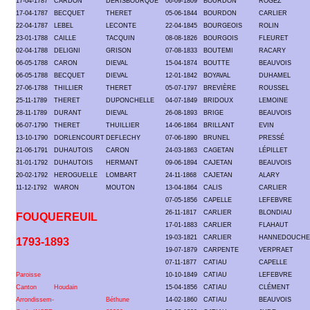
17-04-1787
CARDON
DERISBOURQUE
06-09-1809
BOURDON
ROGEZ
17-04-1787
BECQUET
THERET
05-06-1844
BOURDON
CARLIER
22-04-1787
LEBEL
LECONTE
22-04-1845
BOURGEOIS
ROLIN
23-01-1788
CAILLE
TACQUIN
08-08-1826
BOURGOIS
FLEURET
02-04-1788
DELIGNI
GRISON
07-08-1833
BOUTEMI
RACARY
06-05-1788
CARON
DIEVAL
15-04-1874
BOUTTE
BEAUVOIS
06-05-1788
BECQUET
DIEVAL
12-01-1842
BOYAVAL
DUHAMEL
27-06-1788
THILLIER
THERET
05-07-1797
BREVIÈRE
ROUSSEL
25-11-1789
THERET
DUPONCHELLE
04-07-1849
BRIDOUX
LEMOINE
28-11-1789
DURANT
DIEVAL
26-08-1893
BRIGE
BEAUVOIS
06-07-1790
THERET
THUILLIER
14-06-1864
BRILLANT
EVIN
13-10-1790
DORLENCOURT
DEFLECHY
07-06-1890
BRUNEL
PRESSÉ
21-06-1791
DUHAUTOIS
CARON
24-03-1863
CAGETAN
LÉPILLET
31-01-1792
DUHAUTOIS
HERMANT
09-06-1894
CAJETAN
BEAUVOIS
20-02-1792
HEROGUELLE
LOMBART
24-11-1868
CAJETAN
ALARY
11-12-1792
WARON
MOUTON
13-04-1864
CALIS
CARLIER
07-05-1856
CAPELLE
LEFEBVRE
26-11-1817
CARLIER
BLONDIAU
FOUQUEREUIL
17-01-1883
CARLIER
FLAHAUT
19-03-1821
CARLIER
HANNEDOUCHE
1793-1893
19-07-1879
CARPENTE
VERPRAET
07-11-1877
CATIAU
CAPELLE
Paroisse
10-10-1849
CATIAU
LEFEBVRE
Canton
Houdain
15-04-1856
CATIAU
CLÉMENT
Arrondissem-
Béthune
14-02-1860
CATIAU
BEAUVOIS